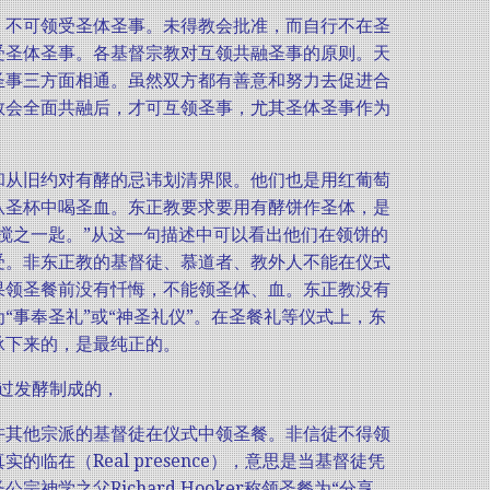
，不可领受圣体圣事。未得教会批准，而自行不在圣
受圣体圣事。各基督宗教对互领共融圣事的原则。天
圣事三方面相通。虽然双方都有善意和努力去促进合
教会全面共融后，才可互领圣事，尤其圣体圣事作为
和从旧约对有酵的忌讳划清界限。他们也是用红葡萄
从圣杯中喝圣血。东正教要求要用有酵饼作圣体，是
搅之一匙。”从这一句描述中可以看出他们在领饼的
受。非东正教的基督徒、慕道者、教外人不能在仪式
果领圣餐前没有忏悔，不能领圣体、血。东正教没有
事奉圣礼”或“神圣礼仪”。在圣餐礼等仪式上，东
承下来的，是最纯正的。
经过发酵制成的，
许其他宗派的基督徒在仪式中领圣餐。非信徒不得领
在（Real presence），意思是当基督徒凭
学之父Richard Hooker称领圣餐为“分享