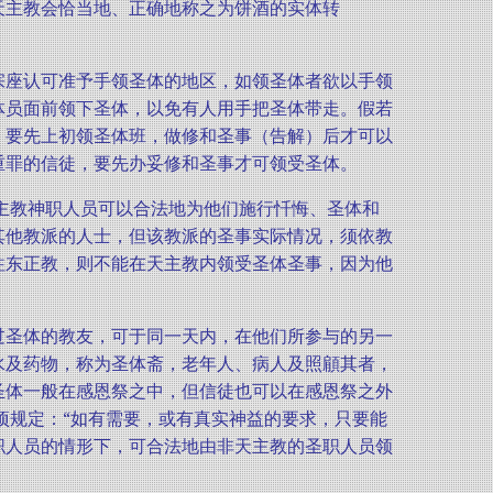
天主教会恰当地、正确地称之为饼酒的实体转
宗座认可准予手领圣体的地区，如领圣体者欲以手领
体员面前领下圣体，以免有人用手把圣体带走。假若
，要先上初领圣体班，做修和圣事（告解）后才可以
重罪的信徒，要先办妥修和圣事才可领受圣体。
天主教神职人员可以合法地为他们施行忏悔、圣体和
其他教派的人士，但该教派的圣事实际情况，须依教
往东正教，则不能在天主教内领受圣体圣事，因为他
过圣体的教友，可于同一天内，在他们所参与的另一
水及药物，称为圣体斋，老年人、病人及照顅其者，
圣体一般在感恩祭之中，但信徒也可以在感恩祭之外
项规定：“如有需要，或有真实神益的要求，只要能
职人员的情形下，可合法地由非天主教的圣职人员领