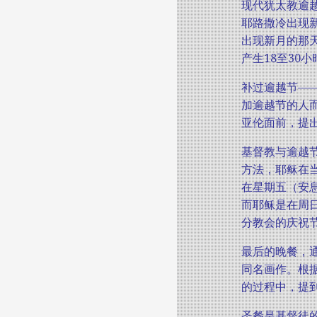
现代犹太教逾
耶路撒冷出现
出现新月的那
产生18至3
补过逾越节—
加逾越节的人而
亚伦面前，提
基督教与逾越
方法，耶稣在
在星期五（安
而耶稣是在周
分教会的庆祝
最后的晚餐，
同名画作。根据
的过程中，提
圣餐是基督徒