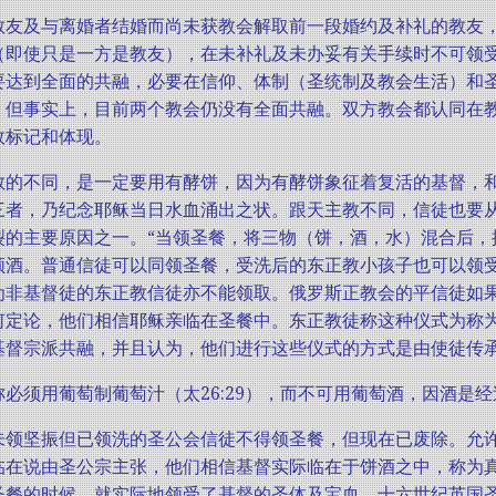
教友及与离婚者结婚而尚未获教会解取前一段婚约及补礼的教友
（即使只是一方是教友），在未补礼及未办妥有关手续时不可领
要达到全面的共融，必要在信仰、体制（圣统制及教会生活）和
，但事实上，目前两个教会仍没有全面共融。双方教会都认同在
效标记和体现。
教的不同，是一定要用有酵饼，因为有酵饼象征着复活的基督，
三者，乃纪念耶稣当日水血涌出之状。跟天主教不同，信徒也要
裂的主要原因之一。“当领圣餐，将三物（饼，酒，水）混合后，
领酒。普通信徒可以同领圣餐，受洗后的东正教小孩子也可以领
为非基督徒的东正教信徒亦不能领取。俄罗斯正教会的平信徒如
何定论，他们相信耶稣亲临在圣餐中。东正教徒称这种仪式为称为“
基督宗派共融，并且认为，他们进行这些仪式的方式是由使徒传
必须用葡萄制葡萄汁（太26:29），而不可用葡萄酒，因酒是
未领坚振但已领洗的圣公会信徒不得领圣餐，但现在已废除。允
在说由圣公宗主张，他们相信基督实际临在于饼酒之中，称为真实的临
餐的时候，就实际地领受了基督的圣体及宝血。十六世纪英国圣公宗神