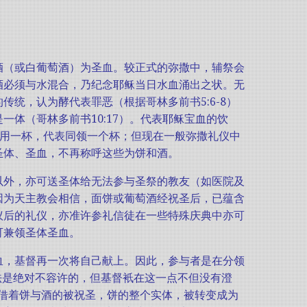
酒（或白葡萄酒）为圣血。较正式的弥撒中，辅祭会
酒必须与水混合，乃纪念耶稣当日水血涌出之状。无
统，认为酵代表罪恶（根据哥林多前书5:6-8）
体（哥林多前书10:17）。代表耶稣宝血的饮
]且用一杯，代表同领一个杯；但现在一般弥撒礼仪中
圣体、圣血，不再称呼这些为饼和酒。
以外，亦可送圣体给无法参与圣祭的教友（如医院及
因为天主教会相信，面饼或葡萄酒经祝圣后，已蕴含
议后的礼仪，亦准许参礼信徒在一些特殊庆典中亦可
可兼领圣体圣血。
血，基督再一次将自己献上。因此，参与者是在分领
法是绝对不容许的，但基督衹在这一点不但没有澄
借着饼与酒的被祝圣，饼的整个实体，被转变成为