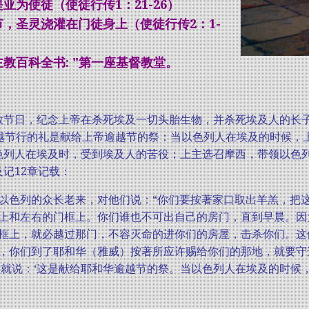
亚为使徒（使徒行传1：21-26）
节，圣灵浇灌在门徒身上（使徒行传2：1-
教百科全书: "第一座基督教堂。
教节日，纪念上帝在杀死埃及一切头胎生物，并杀死埃及人的长子时
逾越节行的礼是献给上帝逾越节的祭：当以色列人在埃及的时候，
色列人在埃及时，受到埃及人的苦役；上主选召摩西，带领以色
记12章记载：
以色列的众长老来，对他们说：“你们要按著家口取出羊羔，把
上和左右的门框上。你们谁也不可出自己的房门，直到早晨。因
框上，就必越过那门，不容灭命的进你们的房屋，击杀你们。这
，你们到了耶和华（雅威）按著所应许赐给你们的那地，就要守
们就说：‘这是献给耶和华逾越节的祭。当以色列人在埃及的时候