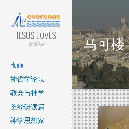
Skip
to
content
JESUS LOVES
马可楼
金陵海外
Home
神哲学论坛
教会与神学
圣经研读篇
神学思想家