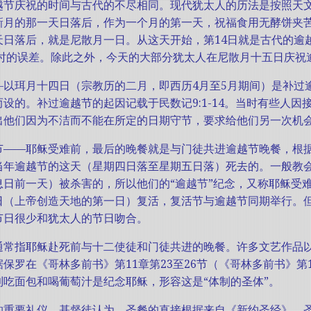
越节庆祝的时间与古代的不尽相同。现代犹太人的历法是按照天
新月的那一天日落后，作为一个月的第一天，祝福食用无酵饼夹
天日落后，就是尼散月一日。从这天开始，第14日就是古代的逾
0小时的误差。除此之外，今天的大部分犹太人在尼散月十五日庆
—以珥月十四日（宗教历的二月，即西历4月至5月期间）是补过
设的。补过逾越节的起因记载于民数记9:1-14。当时有些人
出他们因为不洁而不能在所定的日期守节，要求给他们另一次机
节——耶稣受难前，最后的晚餐就是与门徒共进逾越节晚餐，根
当年逾越节的这天（星期四日落至星期五日落）死去的。一般教
息日前一天）被杀害的，所以他们的“逾越节”纪念，又称耶稣受
日（上帝创造天地的第一日）复活，复活节与逾越节同期举行。
节日很少和犹太人的节日吻合。
通常指耶稣赴死前与十二使徒和门徒共进的晚餐。许多文艺作品以
保罗在《哥林多前书》第11章第23至26节（《哥林多前书》第
到吃面包和喝葡萄汁是纪念耶稣，形容这是“体制的圣体”。
的重要礼仪。基督徒认为，圣餐的直接根据来自《新约圣经》。