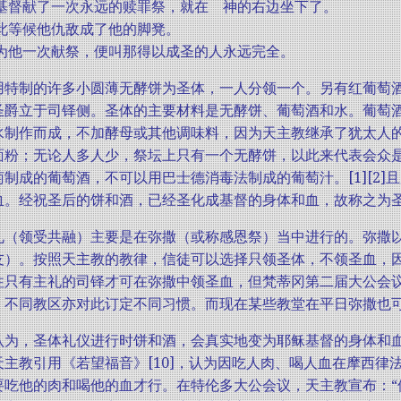
2 但基督献了一次永远的赎罪祭，就在 神的右边坐下了。
 从此等候他仇敌成了他的脚凳。
4 因为他一次献祭，便叫那得以成圣的人永远完全。
用特制的许多小圆薄无酵饼为圣体，一人分领一个。另有红葡萄
圣爵立于司铎侧。圣体的主要材料是无酵饼、葡萄酒和水。葡萄
制作而成，不加酵母或其他调味料，因为天主教继承了犹太人的传
面粉；无论人多人少，祭坛上只有一个无酵饼，以此来代表会众是一
制成的葡萄酒，不可以用巴士德消毒法制成的葡萄汁。[1][2
血。经祝圣后的饼和酒，已经圣化成基督的身体和血，故称之为
礼（领受共融）主要是在弥撒（或称感恩祭）当中进行的。弥撒
友）。按照天主教的教律，信徒可以选择只领圣体，不领圣血，
往只有主礼的司铎才可在弥撒中领圣血，但梵蒂冈第二届大公会
。不同教区亦对此订定不同习惯。而现在某些教堂在平日弥撒也
认为，圣体礼仪进行时饼和酒，会真实地变为耶稣基督的身体和
天主教引用《若望福音》[10]，认为因吃人肉、喝人血在摩西律
要吃他的肉和喝他的血才行。在特伦多大公会议，天主教宣布：“