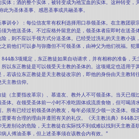
的实体；酒的整个实体，被转变成为祂宝血的实体。这种转变，
徒称此为圣体圣事、感恩圣事或共融圣事。
圣事训令》：每位信友常有权利选择用口恭领圣体。在主教团获
必须为他送圣体。不过应格外留意的是，领圣体者应即时在送圣
危险，则不应以手领方式分送圣体。已经受过洗礼的天主教小孩
此之前他们可以参与弥撒但不可领圣体，由神父为他们祝福。犯
》844条3项规定，东正教徒如果自动请求，并有相称的准备，
，所以东正教徒是可以领受天主教的圣体的。这项规定也适用于
是，若该位东正教徒是天主教徒改宗的，即他的身份由天主教转
绝天主教信仰。
教徒（主要指改革宗）、慕道友、教外人不可领圣体。当天已领
领圣体。在领受圣体前一小时不准吃固体或流质食物，但可喝清
斋。所有已经过初领圣体的教友，每年必须至少领一次圣体。领
这需要有合理的理由并遵照有关的礼仪。《天主教法典》844条2
仰无差别论的危险，天主教徒在实际找不到或难以找到天主教圣
和病人傅油圣事，但上述圣事须在该教会内有效。”