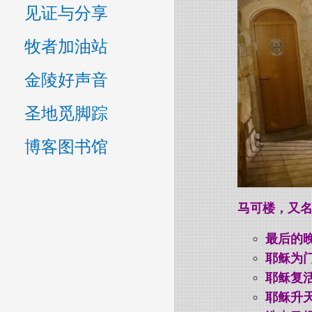
见证与分享
牧者加油站
金陵好声音
圣地觅脚踪
博客图书馆
马可楼，又
最后的晚
耶稣为门
耶稣复活
耶稣升