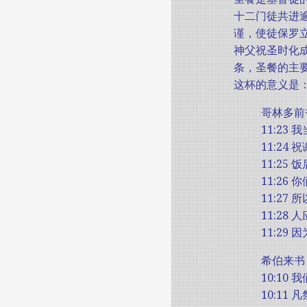
十二门徒共进
谨，使徒保罗立
神父祝圣时化成
条，圣餐的主
这杯的意义是：
哥林多前
11:2
11:2
11:2
11:2
11:2
11:2
11:2
希伯来书
10:1
10:1