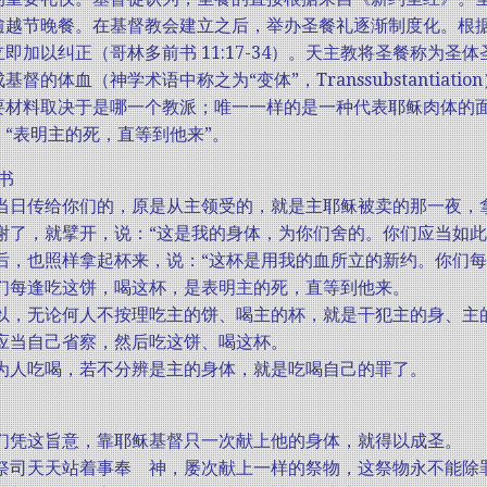
逾越节晚餐。在基督教会建立之后，举办圣餐礼逐渐制度化。根
即加以纠正（哥林多前书 11:17-34）。天主教将圣餐称为
基督的体血（神学术语中称之为“变体”，Transsubstantia
要材料取决于是哪一个教派；唯一一样的是一种代表耶稣肉体的面
“表明主的死，直等到他来”。
书
3 我当日传给你们的，原是从主领受的，就是主耶稣被卖的那一夜，
4 祝谢了，就擘开，说：“这是我的身体，为你们舍的。你们应当如
5 饭后，也照样拿起杯来，说：“这杯是用我的血所立的新约。你
6 你们每逢吃这饼，喝这杯，是表明主的死，直等到他来。
7 所以，无论何人不按理吃主的饼、喝主的杯，就是干犯主的身、主
8 人应当自己省察，然后吃这饼、喝这杯。
9 因为人吃喝，若不分辨是主的身体，就是吃喝自己的罪了。
0 我们凭这旨意，靠耶稣基督只一次献上他的身体，就得以成圣。
1 凡祭司天天站着事奉 神，屡次献上一样的祭物，这祭物永不能除