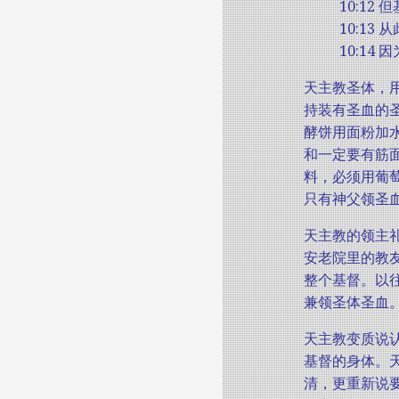
10:1
10:13
10:1
天主教圣体，
持装有圣血的
酵饼用面粉加水
和一定要有筋
料，必须用葡萄
只有神父领圣
天主教的领主
安老院里的教
整个基督。以
兼领圣体圣血
天主教变质说
基督的身体。
清，更重新说