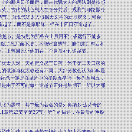
文上的新月日子而定，而古代犹太人的历法则是按照
苦菜。古代的以色列人在春分前后，观测到耶路撒冷
越节。而现代犹太人根据天文学的新月定义，就会
祝逾越节，而不是像耶稣一样在十四日守逾越节。
逾越节。是特别为那些在上月因不洁或远行不能参
因接触了死尸而不洁，不能守逾越节。他们来到摩西和
会。上帝因此让他们在一个月后补过逾越节。
据犹太人对一天的定义起于日落，终于第二天日落的
会的做法与犹太教还有不同，大部分教会认为耶稣是
难纪念一定是在圣周中的星期五举行，称为圣周五，
但是由于不可能每年逾越节正好是星期五，所以大部
此为题材，其中最为著名的是列奥纳多·达芬奇的
11章第23节至第26节）所作的描述，在最后的晚餐
圣经中记载，耶稣基督在被钉十字架上死的晚上，与