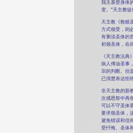
我主基督身体
变。”天主教
天主教《救赎
方式领受，则
有亵渎圣体的
初领圣体，在
《天主教法典
病人傅油圣事
宗的判断。但
已清楚表达拒
非天主教的新
次感恩祭中再
可以不守圣体
要求领圣体，
避免错误和信
受忏悔、圣体