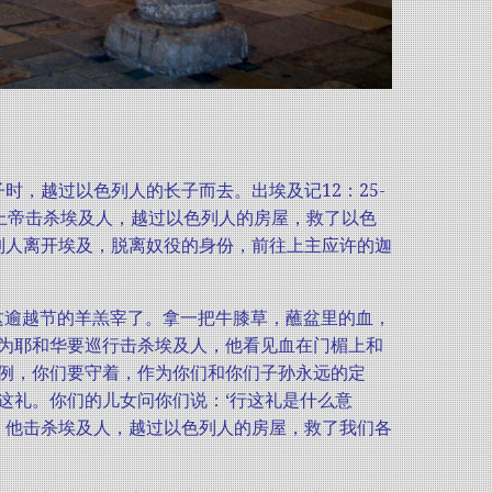
，越过以色列人的长子而去。出埃及记12：25-
上帝击杀埃及人，越过以色列人的房屋，救了以色
列人离开埃及，脱离奴役的身份，前往上主应许的迦
这逾越节的羊羔宰了。拿一把牛膝草，蘸盆里的血，
为耶和华要巡行击杀埃及人，他看见血在门楣上和
例，你们要守着，作为你们和你们子孙永远的定
这礼。你们的儿女问你们说：‘行这礼是什么意
，他击杀埃及人，越过以色列人的房屋，救了我们各