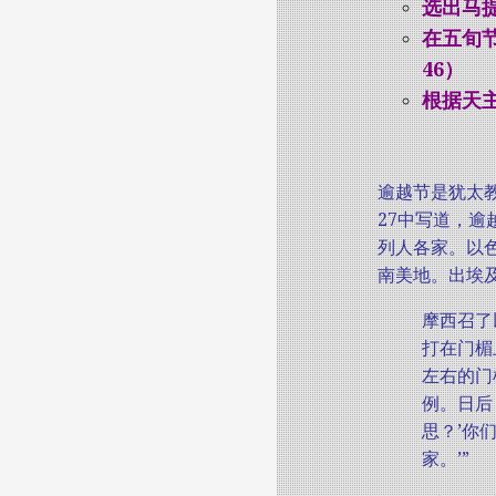
选出马提
在五旬
46）
根据天主
逾越节是犹太
27中写道，
列人各家。以
南美地。出埃及
摩西召了
打在门楣
左右的门
例。日后
思？’你
家。’”