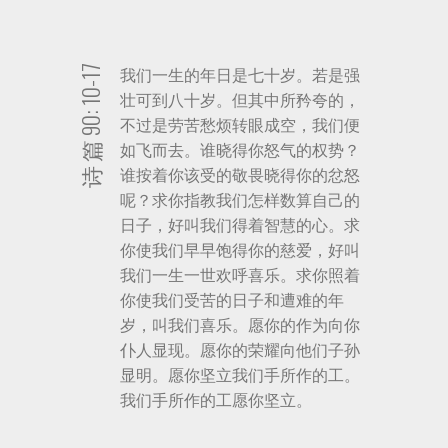
诗 篇 90: 10-17
我们一生的年日是七十岁。若是强
壮可到八十岁。但其中所矜夸的，
不过是劳苦愁烦转眼成空，我们便
如飞而去。谁晓得你怒气的权势？
谁按着你该受的敬畏晓得你的忿怒
呢？求你指教我们怎样数算自己的
日子，好叫我们得着智慧的心。求
你使我们早早饱得你的慈爱，好叫
我们一生一世欢呼喜乐。求你照着
你使我们受苦的日子和遭难的年
岁，叫我们喜乐。愿你的作为向你
仆人显现。愿你的荣耀向他们子孙
显明。愿你坚立我们手所作的工。
我们手所作的工愿你坚立。