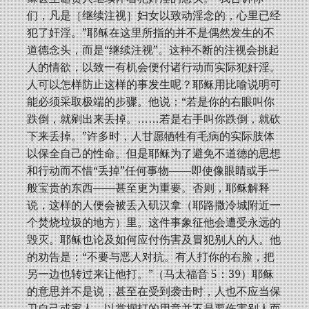
们，凡是［继续注视］妇女以致动淫念的，心里已经
犯了奸淫。”耶稣在这里所指的并不是偶然发生的不
道德念头，而是“继续注视”。这种不断的注视会挑起
人的情欲，以致一有机会便付诸行动而实际犯奸淫。
人可以怎样防止这样的事发生呢？耶稣用比喻说明可
能必须采取极端的步骤。他说：“若是你的右眼叫你
跌倒，就剜出来丢掉。……若是右手叫你跌倒，就砍
下来丢掉。”许多时，人甘愿牺牲有毛病的实际肢体
以保全自己的性命。但是耶稣为了避免不道德的思想
和行动而不惜“丢掉”任何事物——即使像眼睛或手一
般宝贵的东西——甚至更为重要。否则，耶稣解释
说，这样的人便会被丢入矶汉拿（耶路撒冷城附近一
个焚烧垃圾的地方）里。这件事象征他会遭受永远的
毁灭。耶稣也论及如何应付伤害及冒犯别人的人。他
的劝告是：“不要与恶人对抗。有人打你的右脸，把
另一边也转过来让他打。”（马太福音 5：39）耶稣
的意思并不是说，甚至在受到袭击时，人也不应当保
卫自己或家人。以掌掴打的用意并不是要伤害别人而