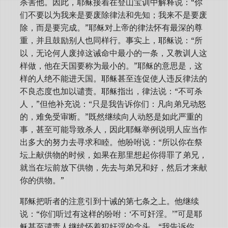
杀害他。因此，耶稣接着在登山宝训中解释说：“你
们不要以为我来是要废除律法和先知；我来不是要废
除，而是要完成。”耶稣对上帝的律法怀有最深的尊
重，并且鼓励别人也同样行。事实上，耶稣说：“所
以，无论何人废掉这诫命中最小的一条，又教训人这
样做，他在天国要称为最小的。”耶稣的意思是，这
样的人绝不能进天国。耶稣甚至连促使人违反律法的
不良态度也加以谴责。耶稣指出，律法说：“不可杀
人，”但他补充说：“只是我告诉你们：凡向弟兄动怒
的，难免受审断。”既然继续向人动怒是如此严重的
事，甚至可能导致杀人，因此耶稣举例说明人应当作
出多大的努力去寻求和睦。他吩咐说：“所以你在祭
坛上献供物的时候，如果在那里想起你得罪了弟兄，
就当在坛前放下供物，先去与弟兄和好，然后才来献
你的供物。”
耶稣把听者的注意引到十诫的第七条之上。他继续
说：“你们听过有这样的吩咐：‘不可奸淫。’”可是耶
稣甚至谴责人继续怀着犯奸淫的念头。“我告诉你