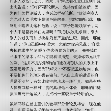
许多人效他们之尤。因此，耶稣接着在登山宝训中提
出忠告说：“你们不要论断人，免得你们被论断。因
为你们怎样论断人，也必怎样被论断。”效法利赛人
之尤对人吹毛求疵是很危险的事。据路加的记载，耶
稣用比喻表明这种危险，说：“瞎子岂能领瞎子，两
个人不是都要掉在坑里吗？”对别人吹毛求疵，夸大
别人的过失而加以挑剔乃是严重的过犯。因此，耶稣
问道：“你自己眼中有梁木，怎能对你弟兄说：‘容我
去掉你眼中的刺’呢？你这假冒为善的人！先去掉自
己眼中的梁木，然后才能看得清楚，去掉你弟兄眼中
的刺。”这并不是说耶稣的门徒在与别人的关系上不
应运用辨识力，因为耶稣说：“不要把圣物给狗，也
不要把你们的珍珠丢在猪前。”来自上帝的话语的真
理是圣洁的，有如比喻性的珍珠一般可贵。如果有些
人像狗或猪一样对宝贵的真理毫不体会，耶稣的门徒
就应当离开这些人，去找出一些较乐于聆听的人。
虽然耶稣在登山宝训的较早部分曾论及祷告，现在他
进一步强调祷告必须持之有恒。他敦促说：“你们