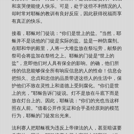
和哀哭便能使人快乐。可是，处于这些不利情况的人
却时常对耶稣的教训有良好反应，因此获得祝福而享
有真正的快乐。
接着，耶稣对门徒说：“你们是世上的盐。”当然，耶
稣并不是说他的门徒是实际的盐。盐是一种防腐剂。
在耶和华的殿里，人将一大堆盐放在祭坛旁，献祭的
祭司会将盐加在祭牲之上。耶稣的门徒是“世上的
盐”，意即他们对人具有保全的影响。的确，他们所
传的信息能够保全所有响应信息的人的性命！信息会
把恒久、忠贞和忠信的品质带进这些人的生活中，保
护他们不致在灵性上和道德上受到腐化。“你们是世
上的光，”耶稣告诉门徒说。灯不是放在斗底下而是
放在灯台上的。因此，耶稣说：“你们的光也当这样
照在人前。”借着公开作见证和合乎圣经原则的模范
行为，耶稣的门徒发出光来。
法利赛人把耶稣视为违反上帝律法的人，甚至暗谋要