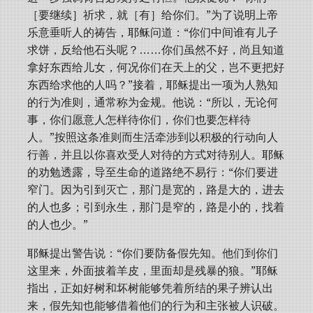
［要继续］祈求，就［有］给你们。”为了说明上帝
乐意垂听人的祷告，耶稣问道：“你们中间谁有儿子
求饼，反给他石头呢？……你们虽然不好，尚且知道
拿好东西给儿女，何况你们在天上的父，岂不更把好
东西给求他的人吗？”接着，耶稣提出一项为人熟知
的行为准则，通常称为金规。他说：“所以，无论何
事，你们愿意人怎样待你们，你们也要怎样待
人。”按照这条准则而生活牵涉到以积极的行动向人
行善，并且以你喜欢受人对待的方式对待别人。耶稣
的劝勉透露，导至生命的道路绝不易行：“你们要进
窄门。因为引到灭亡，那门是宽的，路是大的，进去
的人也多；引到永生，那门是窄的，路是小的，找着
的人也少。”
耶稣提出警告说：“你们要防备假先知。他们到你们
这里来，外面披着羊皮，里面却是残暴的狼。”耶稣
指出，正如好树和坏树能够凭着所结的果子辨认出
来，假先知也能够借着他们的行为和主张被人识破。