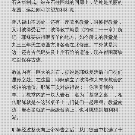
石灰华制成。站在石柱围就的回廊上，近处是美丽的
花园，远处则可眺望加利利湖。
距八福山不远处，还有一座著名教堂，叫彼得教堂，
又叫彼得受召堂。彼得教堂就是《约翰二十一章》所
记，耶稣要彼得喂养羊的地方。如今所见的教堂是一
九三三年天主教圣方济各会在此修建。堂外就是海
边，还有古代码头及上岸石阶的遗迹，现在都围著铁
栏以保存古迹。
教堂内有一巨大的岩石，据说是耶稣复活后向门徒们
显形之处。在这里，耶稣确立了彼得作为未来教会的
领袖的地位。耶稣三次对彼得说：「你喂养我的
羊。」教堂内的一块大岩石，名为「基督之桌」，相
传耶稣就是在这张桌子上与门徒们一起用餐。教堂南
边，岩石凿就的一级级台阶上，也可眺望到加利利
湖。
耶稣经过整夜向上帝祷告之后，从门徒当中挑选了十