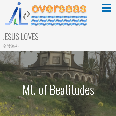
Skip
to
content
JESUS LOVES
金陵海外
Mt. of Beatitudes