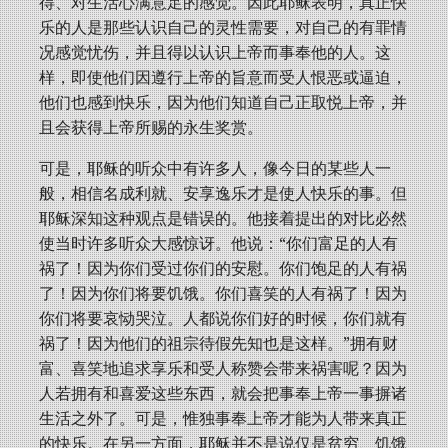
得、对生活心满意足的感觉。因此耶稣表明，真正快
乐的人是那些认识自己的灵性需要，对自己的有罪情
况感觉忧伤，并且得以认识上帝而事奉他的人。这
样，即使他们因遵行上帝的旨意而受人恨恶或逼迫，
他们也感到快乐，因为他们知道自己正取悦上帝，并
且会获得上帝所赐的永生奖赏。
可是，耶稣的听众中有许多人，像今日的某些人一
般，相信名成利就、安享逸乐才是使人快乐的事。但
耶稣深知这种观点是错误的。他接着提出的对比必然
使当时许多听众大感惊讶。他说：“你们富足的人有
祸了！因为你们受过你们的安慰。你们饱足的人有祸
了！因为你们将要饥饿。你们喜笑的人有祸了！因为
你们将要哀恸哭泣。人都说你们好的时候，你们就有
祸了！因为他们的祖宗待假先知也是这样。”拥有财
富、喜笑地追求享乐和受人称赞会带来祸害呢？因为
人若拥有和喜爱这些东西，就会把事奉上帝一事摒诸
生活之外了。可是，惟独事奉上帝才能为人带来真正
的快乐。在另一方面，耶稣并不是说仅是贫穷、饥饿