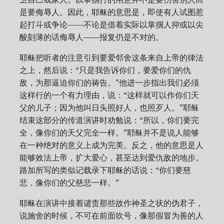
是要侮辱人。因此，耶稣的意思是，即使有人试图惹
起打斗或争论——不论是借着实际以掌掴人抑或以尖
酸刻薄的话侮辱人——报复仍是不对的。
耶稣把听者的注意引到要爱邻舍这条来自上帝的律法
之上，然后说：“只是我告诉你们，要爱你们的仇
敌，为那逼迫你们的祷告。”他进一步指出我们必须
这样行的一个有力理由，说：“这样就可以作你们天
父的儿子；因为他叫日头照好人，也照歹人。”耶稣
结束这部分的传道演讲时劝勉说：“所以，你们要完
全，像你们的天父完全一样。”耶稣并不是说人能够
在一种绝对的意义上成为完美。反之，他的意思是人
能够效法上帝，扩大爱心，甚至达到爱仇敌的地步。
路加所写的类似记载录下耶稣的话说：“你们要慈
悲，像你们的父慈悲一样。”
耶稣在演讲中接着谴责那些故作神圣之状的伪君子，
说施舍的时候，不可在前面吹号，像那假冒为善的人