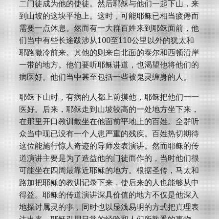
二门徒成为他的使徒。然后耶稣与他们一起下山，来
到山坡的这块平地上。这时，可能耶稣已相当疲倦而
需要一点休息。然而有一大群百姓来到耶稣面前，他
们当中有些长途跋涉从100至110公里以外的犹太和
耶路撒冷前来。其他的则来自北面的泰尔和西顿沿岸
一带的地方。他们要听耶稣讲道，也渴望他将他们的
病医好。他们当中甚至包括一些被鬼灵缠身的人。
耶稣下山时，有病的人都上前摸他，耶稣把他们一一
医好。后来，耶稣走到山坡较高的一处地方坐下来，
在那里开口教训散坐在他面前平地上的百姓。全群听
众当中现已没有一个人患严重的残疾。百姓热切期待
这位能施行惊人奇迹的导师发表演讲。然而耶稣的传
道演讲主要是为了造益他的门徒而作的，当时他们很
可能坐在四周最靠近耶稣的地方。根据圣传，马太和
路加把耶稣的教训记录下来，使后来的人也能够从中
得益。耶稣的传道演讲深具价值的地方不仅是他深入
地探讨属灵的事，同时也以显浅易明的方式把真理表