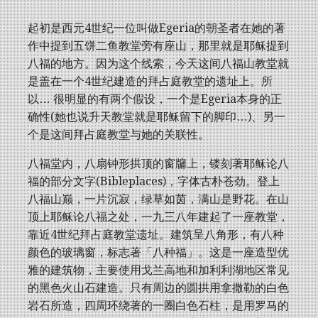
起初是西元4世纪一位叫做Egeria的朝圣者在她的著
作中提到五饼二鱼教堂旁有座山，那里就是耶稣提到
八福的地方。因为这个线索，今天这间八福山教堂就
是盖在一个4世纪建造的拜占庭教堂的遗址上。所
以… 很明显的有两个假设，一个是Egeria本身的正
确性(她也说升天教堂就是耶稣留下的脚印…)、另一
个是这间拜占庭教堂与她的关联性。
八福堂内，八扇钟形拱顶的窗牖上，镂刻著耶稣论八
福的部分文字(Bibleplaces)，字体古朴苍劲。登上
八福山巅，一片沉寂，绿草如茵，满山是野花。在山
顶上耶稣论八福之处，一九三八年建起了一座教堂，
靠近4世纪拜占庭教堂遗址。建筑呈八角形，有八种
颜色的玻璃窗，标志著「八种福」。这是一座造型优
雅的建筑物，主要使用戈兰高地和加利利湖地区常见
的黑色火山石建造。只有周边的圆拱用拿撒勒的白色
岩石所造，四周环绕著的一圈白色石柱，是用罗马的