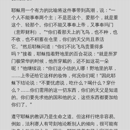
耶稣用一个有力的比喻将这件事带到高潮，说：“一
个人不能事奉两个主；不是恶这个、爱那个，就是重
这个、轻那个。你们不能又事奉上帝，又事奉玛门
（意即财利）。”“你们看那天上的飞鸟，也不种，也
不收，也不积蓄在仓里，你们的天父尚且养活
它。”然后耶稣问道：“你们不比飞鸟贵重得多
吗？”接着，耶稣指着野地里的百合花说：“就是所罗
门极荣华的时候，他所穿戴的，还不如这花一朵
呢！”他继续说：“你们这小信的人哪！野地里的草，
……上帝还给它这样的妆饰，何况你们呢！”因此耶
稣下结论说：“不要忧虑说，吃什么？喝什么？穿什
么？……你们需用的这一切东西，你们的天父是知道
的。你们要先求他的国和他的义，这些东西都要加给
你们了。”
遵守耶稣的教训乃是生命之道。但这样行绝非容易。
例如，法利赛人有苛刻地论断别人的倾向，很可能有