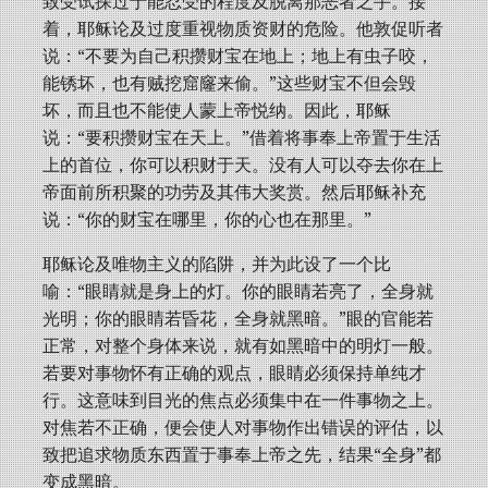
致受试探过于能忍受的程度及脱离那恶者之手。接
着，耶稣论及过度重视物质资财的危险。他敦促听者
说：“不要为自己积攒财宝在地上；地上有虫子咬，
能锈坏，也有贼挖窟窿来偷。”这些财宝不但会毁
坏，而且也不能使人蒙上帝悦纳。因此，耶稣
说：“要积攒财宝在天上。”借着将事奉上帝置于生活
上的首位，你可以积财于天。没有人可以夺去你在上
帝面前所积聚的功劳及其伟大奖赏。然后耶稣补充
说：“你的财宝在哪里，你的心也在那里。”
耶稣论及唯物主义的陷阱，并为此设了一个比
喻：“眼睛就是身上的灯。你的眼睛若亮了，全身就
光明；你的眼睛若昏花，全身就黑暗。”眼的官能若
正常，对整个身体来说，就有如黑暗中的明灯一般。
若要对事物怀有正确的观点，眼睛必须保持单纯才
行。这意味到目光的焦点必须集中在一件事物之上。
对焦若不正确，便会使人对事物作出错误的评估，以
致把追求物质东西置于事奉上帝之先，结果“全身”都
变成黑暗。