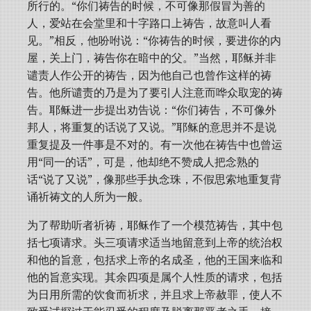
所行的。“你们祷告的时候，不可像那假冒为善的
人，爱站在会堂里和十字路口上祷告，故意叫人看
见。”相反，他吩咐说：“你祷告的时候，要进你的内
屋，关上门，祷告你在暗中的父。”当然，耶稣并非
谴责人作公开的祷告，因为他自己也曾作这样的祷
告。他所谴责的乃是为了要引人注意而哗众取宠的祷
告。耶稣进一步提出劝告说：“你们祷告，不可像外
邦人，将重复的话说了又说。”耶稣的意思并不是说
重复提及一件事是不对的。有一次他在祷告中也曾运
用“同一的话”，可是，他却绝不赞成人把念熟的
话“说了又说”，像那些手执念珠，不假思索地重复背
诵祈祷文的人所为一般。
为了帮助听者祈祷，耶稣作了一个模范祷告，其中包
括七项请求。头三项请求适当地留意到上帝的统治权
和他的旨意，包括求上帝的名成圣，他的王国来临和
他的旨意实现。其余四项是属个人性质的请求，包括
为日用所需的饮食而祈求，并且求上帝赦罪，使人不