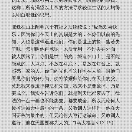
达出来。耶稣引用日常的经验和人们所熟悉的事物。
这样，所有渴望以上帝的方法寻求较佳生活的人均得
以明白耶稣的思想。
耶稣在山上阐明八个有福之后继续说：“应当欢喜快
乐．因为你们在天上的赏赐是大的．在你们以前的先
知、人也是这样逼迫他们。你们是世上的盐．盐若失
了味、怎能叫他再咸呢．以后无用、不过丢在外面、
被人践踏了。你们是世上的光．城造在山上、是不能
隐藏的。人点灯、不放在斗底下、是放在灯台上、就
照亮一家的人。你们的光也当这样照在人前、叫他们
看见你们的好行为、便将荣耀归给你们在天上的父。
莫想我来要废掉律法和先知．我来不是要废掉、乃是
要成全。我实在告诉你们、就是到天地都废去了、律
法的一点一画也不能废去、都要成全。所以无论何人
废掉这诫命中最小的一条、又教训人这样作、他在天
国要称为最小的．但无论何人遵行这诫命、又教训人
遵行、他在天国要称为大的。”(马太福音5:12-19)