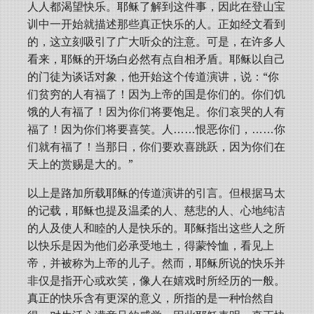
人人都渴望快乐。耶稣了解到这件事，因此在登山宝
训中一开始就描述那些真正快乐的人。正如经文看到
的，这立刻吸引了广大听众的注意。可是，在许多人
看来，耶稣的开场白必然有点自相矛盾。耶稣以自己
的门徒为谈话对象，他开始这个传道演讲，说：“你
们贫穷的人有福了！因为上帝的国是你们的。你们饥
饿的人有福了！因为你们将要饱足。你们哀哭的人有
福了！因为你们将要喜笑。人……恨恶你们，……你
们就有福了！当那日，你们要欢喜跳跃，因为你们在
天上的赏赐是大的。”
以上是路加所载耶稣的传道演讲的引言。但根据马太
的记载，耶稣也提及温柔的人、慈悲的人、心地纯洁
的人及使人和睦的人是快乐的。耶稣指出这些人之所
以快乐是因为他们必承受地土，得蒙怜恤，看见上
帝，并被称为上帝的儿子。然而，耶稣所说的快乐并
非仅是指开心或欢笑，像人在嬉戏时所经历的一般。
真正的快乐含有更深的意义，所指的是一种怡然自