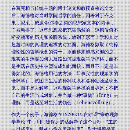
在写完相当传统主题的博士论文和教授资格论文之
后，海德格对当时学院哲学的信任，因著对于齐克
果，尼采，威廉·狄尔泰之类的思想家文本的阅读，
而被动摇了。这些思想家把充满偶然的、道德价值不
断变动著的历史和关联系统，放到了形而上学和其对
超越时间的真理的追求的对立面。海德格撷取了纯粹
理论性的哲学概念的骨干。令他越来越感兴趣的是，
现实的生活要如何以及该如何被现象学所描述，而不
是生活在历史中被塑造成如此面貌，而且不一定是非
得如此的。海德格用他的方法，即事实性的现象学的
诠释学），试图把生活的种种联系和各种经验呈现出
来，而不是去解释。这种现象学路径的目标是：不把
自己的生活当成对象，并当做一种“事物”（Ding）去
理解，而是达至对生活的领会（Lebensvollzug）。
作为一个例子，海德格在1920/21年的讲课“宗教现象
学导论”中，用门徒保罗的话解释了这个目标：“主的
白日将来到，犹如小偷在黑夜到来”。对于海德格来