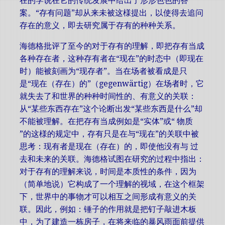
在的学说在它的传统发展中给出了形形色色的答
案。“存有问题”却从来未被这様提出，以使得去追问
存在的意义，即去研究属于存有的种种关系。
海德格批评了至今的对于存有的理解，即把存有当成
各种存在者，这种存有者在“现在”的时态中（即现在
时）能被刻画为“现存者”。当在场者被看成是只
是“现在（存在）的”（gegenwärtig）在场者时，它
就失去了和世界的种种时间性的、有意义的关联：
从“某些东西存在”这个论断出发“某些东西是什么”却
不能被理解。在把存有当成例如是“实体”或“ 物质
”的这様的规定中，存有只是在与“现在”的关联中被
思考：现有者是现在（存在）的，即使他没有与 过
去和未来的关联。海德格试图在研究的过程中指出：
对于存有的理解来说，时间是本质性的条件，因为
（简单地说）它构成了一个理解的视域，在这个框架
下，世界中的事物才可以相互之间形成有意义的关
联。因此，例如：锤子的作用就是把钉子敲进木板
中，为了建造一栋房子，在将来临的暴风雨面前提供