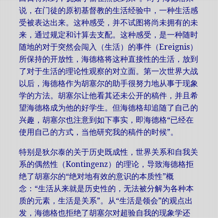
说，在门徒的原初基督教的生活经验中，一种生活感
受被表达出来。这种感受，并不试图将尚未拥有的未
来，通过规定和计算去支配。这种感受，是一种随时
随地的对于突然会闯入（生活）的事件（Ereignis）
所保持的开放性，海德格将这种直接性的生活，放到
了对于生活的理论性观察的对立面。第一次世界大战
以后，海德格作为胡塞尔的助手很努力地从事于现象
学的方法。胡塞尔让他看其还未公开的稿件，并且希
望海德格成为他的好学生。但海德格却追随了自己的
兴趣，胡塞尔也注意到如下事实，即海德格“已经在
使用自己的方式，当他研究我的稿件的时候”。
特别是狄尔泰的关于历史既成性，世界关系和自我关
系的偶然性（Kontingenz）的理论，导致海德格拒
绝了胡塞尔的“绝对地有效的意识的本质性”概
念：“生活从来就是历史性的，无法被分解为各种本
质的元素，生活是关系”。从“生活是领会”的观点出
发，海德格也拒绝了胡塞尔对超验自我的现象学还