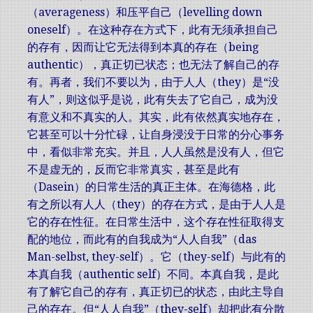
（averageness）和压平自己（levelling down
oneself）。在这种存在方式下，此有无须承担自己
的存有，因而让它无法得到本真的存在（being
authentic），真正切已状态；也无法了解自己的存
有。再者，我们不要以为，由于人人（they）是“没
有人”，则这似乎是说，此有失去了它自己，成为没
有意义和不真实的人。其实，此有依然真实地存在，
它甚至可以十分忙碌，让自身浸没于日常的分心事务
中，看似非常充实。并且，人人虽然是没有人，但它
不是虚无的，反而它非常真实，甚至是此有
（Dasein）的日常生活的真正主体。在海德格，此
有之所以有人人（they）的存在方式，是由于人人是
它的存在性征。在日常生活中，这个存在性征取得支
配的地位，而此有的自我成为“人人自我”（das
Man-selbst, they-self）。它（they-self）与此有的
本真自我（authentic self）不同。本真自我，是此
有了解它自己的存有，真正切已的状态，由此主导自
己的存在。但“人人自我”（they-self）却把此有分散