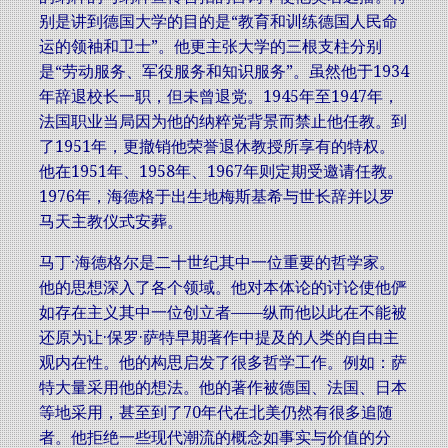
别是讲到德国大学的目的是“教育和训练德国人民命
运的领袖和卫士”。他更主张大学的三根支柱分别
是“劳动服务、军役服务和知识服务”。虽然他于1934
年辞退校长一职，但未曾退党。1945年至1947年，
法国职业当局因为他的纳粹党背景而禁止他任教。到
了1951年，更撤销他荣誉退休教授所享有的特权。
他在1951年、1958年、1967年则定期受邀请任教。
1976年，海德格于出生地梅斯基希与世长辞并以罗
马天主教仪式安葬。
马丁·海德格尔是二十世纪其中一位重要的哲学家。
他的思想深入了各个领域。他对本体论的讨论使他俨
如存在主义其中一位创立者——纵而他以此在不能被
还原为让·保罗·萨特早期著作中提及的人类的自由主
观内在性。他的构思启发了很多哲学工作。例如：萨
特大量采用他的想法。他的著作被德国、法国、日本
等地采用，甚至到了70年代在北美仍然有很多追随
者。他拒绝一些现代潮流的概念如事实与价值的分