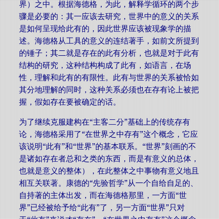
界）之中。根据海德格，为此，解释学循环的两个步
骤是必要的：其一应该去研究，世界中的意义的关系
是如何呈现给此有的，因此世界应该被现象学的描
述。海德格从工具的意义的连结著手，如前文所提到
的锤子；其二就是存在的此有分析，也就是对于此有
结构的研究，这种结构构成了此有，如语言，在场
性，理解和此有的有限性。此有与世界的关系被恰如
其分地理解的同时，这种关系必须也在存有论上被把
握，假如存在要被确定的话。
为了继续克服建构在“主客二分”基础上的传统存有
论，海德格采用了“在世界之中存有”这个概念，它应
该说明“此有”和“世界”的基本联系。“世界”刻画的不
是诸如存在者总和之类的东西，而是有意义的总体，
也就是意义的整体），在此整体之中事物有意义地且
相互关联著。康德的“先验哲学”从一个自给自足的、
自持著的主体出发，而在海德格那里，一方面“世
界”已经被给予给“此有”了，另一方面“世界”只对