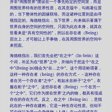
并非“周围世界”摆设在一个事先给定的空间里，而是
周围世界特有的世界性质，在其意蕴中，勾画著位置
的，当下整体性的因缘联络。而这诸种位置则是由寻
视指定的。海德格指出，当下世界，向来揭示著属于
世界自身的空间的空间性。只因为此在本身，就其在
世看来是“具有空间性的”，所以在存在者（Being）
层次上，才可能让上手事物，在其周围世界的空间中
来照面。
海德格指出，我们首先会把“在之中”（In-Sein）这
个词，补足为在“世界”之中，并倾向于把这个“在之
中”(Being-in)领会为“在…之中”。这个用语称谓著，
这样一种存在者（being）的存在方式－－这种存在
者在另一个存在者“之中”，有如水在杯子“之中”，衣
服在柜子“之中”。这些存在者（Being）一个在另一
个“之中”。它们作为摆在世界'之内的物，都具有现成
存在的存在方式。反之，在之中（Being-in），意指
此在的一种存在建构，它是一种生存论性质。但却不
可由此以为是一个身体物（人体）在一个现成存在