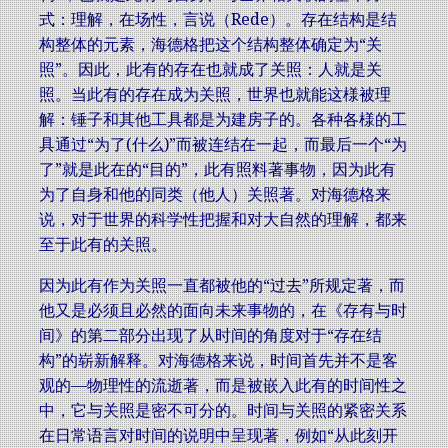
式：理解，在场性，言说（Rede）。存在结构是结
构整体的元素，海德格把这个结构整体确定为“关
照”。因此，此有的存在也就成了关照：人就是关
照。当此有的存在成为关照，世界也就能这様被理
解：锤子和其他工具都是为建房子的。各种各様的工
具通过“为了(什么)”而被连结在一起，而最后一个“为
了”就是此在的“目的”，此有照料著事物，因为此有
为了自身和他的同类（他人）关照著。对海德格来
说，对于世界的科学性把握和对大自然的理解，都来
至于此有的关照。
因为此有作为关照一直都被他的“过去”所规定著，而
他又是必须且必然的面向未来事物的，在《存有与时
间》的第二部分出现了从时间的角度对于“存在结
构”的崭新解释。对海德格来说，时间首先并不是客
观的—物理性的流逝著，而是被嵌入此有的时间性之
中，它与关照是密不可分的。时间与关照的紧密关系
在日常语言对时间的说明中呈现著，例如“从此刻开