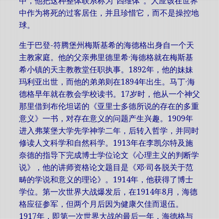
中，他把这种整体联系称为“四维体”。人应该在世界
中作为将死的过客居住，并且珍惜它，而不是操控地
球。
生于巴登-符腾堡州梅斯基希的海德格出身自一个天
主教家庭。他的父亲弗里德里希·海德格就在梅斯基
希小镇的天主教教堂任职执事。1892年，他的妹妹
玛利亚出世，而他的弟弟则在1894年出生。马丁·海
德格早年就在教会学校读书。17岁时，他从一个神父
那里借到布伦坦诺的《亚里士多德所说的存在的多重
意义》一书，对存在意义的问题产生兴趣。1909年
进入弗莱堡大学先学神学二年，后转入哲学，并同时
修读人文科学和自然科学。1913年在李凯尔特及施
奈德的指导下完成博士学位论文《心理主义的判断学
说》，他的讲师资格论文题目是《邓·司各脱关于范
畴的学说和意义的理论》。1914年，他获得了博士
学位。第一次世界大战爆发后，在1914年8月，海德
格应征参军，但两个月后因为健康欠佳而退伍。
1917年，即第一次世界大战的最后一年，海德格与