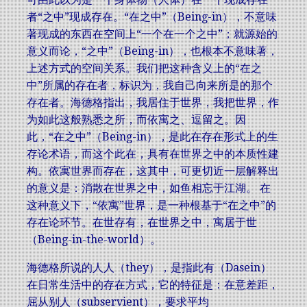
者“之中”现成存在。“在之中”（Being-in），不意味
著现成的东西在空间上“一个在一个之中”；就源始的
意义而论，“之中”（Being-in），也根本不意味著，
上述方式的空间关系。我们把这种含义上的“在之
中”所属的存在者，标识为，我自己向来所是的那个
存在者。海德格指出，我居住于世界，我把世界，作
为如此这般熟悉之所，而依寓之、逗留之。因
此，“在之中”（Being-in），是此在存在形式上的生
存论术语，而这个此在，具有在世界之中的本质性建
构。依寓世界而存在，这其中，可更切近一层解释出
的意义是：消散在世界之中，如鱼相忘于江湖。 在
这种意义下，“依寓”世界，是一种根基于“在之中”的
存在论环节。在世存有，在世界之中，寓居于世
（Being-in-the-world）。
海德格所说的人人（they），是指此有（Dasein）
在日常生活中的存在方式，它的特征是：在意差距，
屈从别人（subservient），要求平均