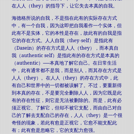
在人人（they）的指导下，让它失去本真的自我。
海德格所说的自我，不是指在此有的实际存在方式
中，有一个自我，因为这即把自我看作一个实体，但
此有不是实体，它的本性是存在，故此有的自我是指
它的存在方式。人人自我（they-self）是指此有
（Dasein）的存在方式是人人（they），而本真自
我（authentic self）是指此有的存在方式是本真的
（authentic）──本真地了解它自己。在日常生活
中，此有通常都不是我，而是别人，而其存在方式是
人人（they）。在人人（they）的存在方式中，此
有自己和世界中的一切都被误解了。不过，要重新得
到本真的存在，不是要完全删除人人，因为它既是此
有的存在性征，则它是无法被删除的。而是，此有必
须正视它、了解它，但却不被它支配，而由自己对自
己的了解去支配自己的存在，人人（they）是一个很
奇怪的现象，若此有愈是正视它，它愈不能支配此
有；此有愈是忽略它，它的支配力愈强。