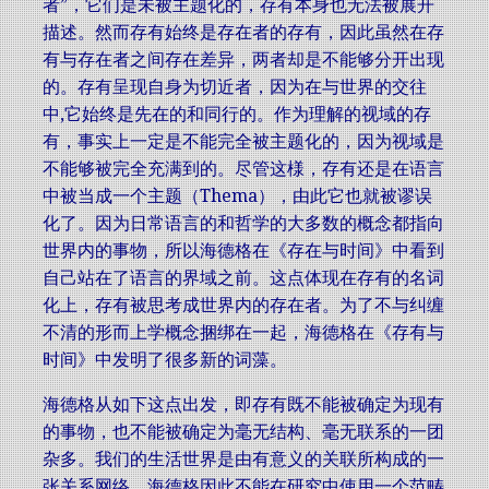
者”，它们是未被主题化的，存有本身也无法被展开
描述。然而存有始终是存在者的存有，因此虽然在存
有与存在者之间存在差异，两者却是不能够分开出现
的。存有呈现自身为切近者，因为在与世界的交往
中,它始终是先在的和同行的。作为理解的视域的存
有，事实上一定是不能完全被主题化的，因为视域是
不能够被完全充满到的。尽管这様，存有还是在语言
中被当成一个主题（Thema），由此它也就被谬误
化了。因为日常语言的和哲学的大多数的概念都指向
世界内的事物，所以海德格在《存在与时间》中看到
自己站在了语言的界域之前。这点体现在存有的名词
化上，存有被思考成世界内的存在者。为了不与纠缠
不清的形而上学概念捆绑在一起，海德格在《存有与
时间》中发明了很多新的词藻。
海德格从如下这点出发，即存有既不能被确定为现有
的事物，也不能被确定为毫无结构、毫无联系的一团
杂多。我们的生活世界是由有意义的关联所构成的一
张关系网络。海德格因此不能在研究中使用一个范畴