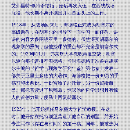
艾弗里特·佩特蒂结婚，婚后再次入伍，在西线战场
服役。他长期不离开德国并埋首案头上的工作。
1918年，从战场回来后，海德格正式成为胡塞尔的
高级助教，在胡塞尔的指导下一面学习一面任教。讲
课的内容大多围绕亚里士多德的。虽然深受胡塞尔的
现象学的熏陶，但他授课的重点却不完全是胡塞尔式
的。1920年11月，弗莱堡大学教职再度空缺，胡塞
尔遂向那托普推荐海德格。当时海德格正准备在胡塞
尔主编的《哲学与现象学研究年鉴》第七卷上发表一
部关于亚里士多德的大著作。海德格把一份40页的手
稿打印出两份。一份寄给了那托普，另一份留给自
己。那托普读过了原稿后，惊叹他的哲学思想具有惊
人的首创力量，便马上回复胡塞尔。
1923年，他开始担任马尔堡大学哲学教授。在这
时，他开始在托特瑙堡营造了他自己的别墅，并开始
专注写作《存在与时间》的第一稿。同年，他被选为