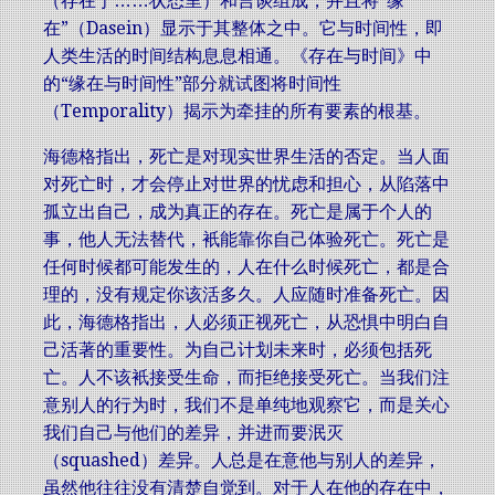
（存在于……状态里）和言谈组成，并且将“缘
在”（Dasein）显示于其整体之中。它与时间性，即
人类生活的时间结构息息相通。《存在与时间》中
的“缘在与时间性”部分就试图将时间性
（Temporality）揭示为牵挂的所有要素的根基。
海德格指出，死亡是对现实世界生活的否定。当人面
对死亡时，才会停止对世界的忧虑和担心，从陷落中
孤立出自己，成为真正的存在。死亡是属于个人的
事，他人无法替代，衹能靠你自己体验死亡。死亡是
任何时候都可能发生的，人在什么时候死亡，都是合
理的，没有规定你该活多久。人应随时准备死亡。因
此，海德格指出，人必须正视死亡，从恐惧中明白自
己活著的重要性。为自己计划未来时，必须包括死
亡。人不该衹接受生命，而拒绝接受死亡。当我们注
意别人的行为时，我们不是单纯地观察它，而是关心
我们自己与他们的差异，并进而要泯灭
（squashed）差异。人总是在意他与别人的差异，
虽然他往往没有清楚自觉到。对于人在他的存在中，