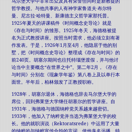
马尔堡大学中非常出众及具有荣誉但同时是新教徒的
哲学教授。与他共事的人有神学家鲁道夫·布尔特
曼、尼古拉·哈特曼、新康德主义哲学家那托普。
1925年夏天的讲课稿件《时间概念史导论》就是
《存在与时间》的雏形。1925年冬天，海德格被提
名为正式教授讲座。按照当时需求，他必须立刻有著
作发表。于是，1926年1月至4月，他隐居于他的别
墅，把《时间概念史导论》整理成《存在与时间》的
前240页。胡塞尔期间也往托特瑙堡渡假，并与他讨
论当中主要概念“在世界之中”。第二年2月，《存在
与时间》分别在《现象学年鉴》第八卷上及以单行本
面世。半年后，柏林颁发了正教授职称。
1928年，胡塞尔退休，海德格也辞去马尔堡大学的
席位，回到弗莱堡大学继任胡塞尔的哲学讲座。自
1931年，海德格与德国纳粹党关系越来越密切。
1933年，他加入了纳粹党并当选为弗莱堡大学的校
长。他的就职演说（Rektoratsrede）中运用了大量
的纳粹的与纳粹宣传合拍的言词，使他臭名远播。特