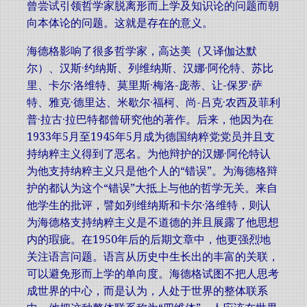
曾尝试引领哲学家脱离形而上学及知识论的问题而朝
向本体论的问题。这就是存在的意义。
海德格影响了很多哲学家，高达美（又译伽达默
尔）、汉斯·约纳斯、列维纳斯、汉娜·阿伦特、苏比
里、卡尔·洛维特、莫里斯·梅洛-庞蒂、让-保罗·萨
特、雅克·德里达、米歇尔·福柯、尚-吕克·农西及菲利
普·拉古·拉巴特都曾研究他的著作。后来，他因为在
1933年5月至1945年5月成为德国纳粹党党员并且支
持纳粹主义得到了恶名。为他辩护的汉娜·阿伦特认
为他支持纳粹主义只是他个人的“错误”。为海德格辩
护的都认为这个“错误”大抵上与他的哲学无关。来自
他学生的批评，譬如列维纳斯和卡尔·洛维特，则认
为海德格支持纳粹主义是不道德的并且展露了他思想
内的瑕疵。在1950年后的后期文章中，他更强烈地
关注语言问题。语言从历史中生长出的丰富的关联，
可以避免形而上学的单向度。海德格试图不把人思考
成世界的中心，而是认为，人处于世界的整体联系