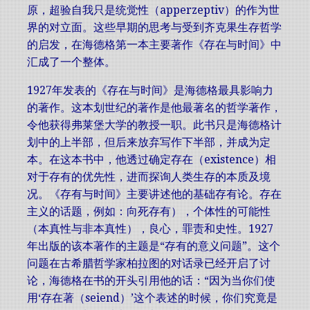
原，超验自我只是统觉性（apperzeptiv）的作为世
界的对立面。这些早期的思考与受到齐克果生存哲学
的启发，在海德格第一本主要著作《存在与时间》中
汇成了一个整体。
1927年发表的《存在与时间》是海德格最具影响力
的著作。这本划世纪的著作是他最著名的哲学著作，
令他获得弗莱堡大学的教授一职。此书只是海德格计
划中的上半部，但后来放弃写作下半部，并成为定
本。在这本书中，他透过确定存在（existence）相
对于存有的优先性，进而探询人类生存的本质及境
况。《存有与时间》主要讲述他的基础存有论。存在
主义的话题，例如：向死存有），个体性的可能性
（本真性与非本真性），良心，罪责和史性。1927
年出版的该本著作的主题是“存有的意义问题”。这个
问题在古希腊哲学家柏拉图的对话录已经开启了讨
论，海德格在书的开头引用他的话：“因为当你们使
用‘存在著（seiend）’这个表述的时候，你们究竟是