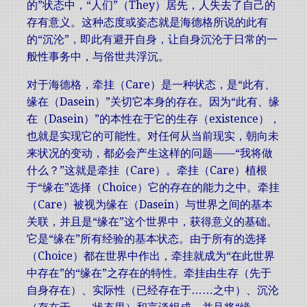
的”状态中，“人们”（They）居先，人失去了自己的
存有意义。这种态度或姿态就是海德格所说的此有
的“沉沦”，即此有避开自身，让自身沉沦于日常的一
般性事务中，与俗世共浮沉。
对于海德格，牵挂（Care）是一种状态，是“此有、
缘在（Dasein）”关切它本身的存在。因为“此有、缘
在（Dasein）”的本性在于它的生存（existence），
也就是实现它的可能性。对任何从当前现实，朝向未
来状况的变动，都必会产生这样的问题——“我将做
什么？”这就是牵挂（Care）。牵挂（Care）植根
于“缘在”选择（Choice）它的存在的能力之中。牵挂
（Care）被视为缘在（Dasein）与世界之间的基本
关联，并且是“缘在”这个世界中，获得意义的基础。
它是“缘在”所有经验的基本状态。由于所有的选择
（Choice）都在世界中作出，牵挂就成为“在此世界
中存在”的“缘在”之存在的特性。牵挂由生存（先于
自身存在）、实际性（已经存在于……之中）、沉沦