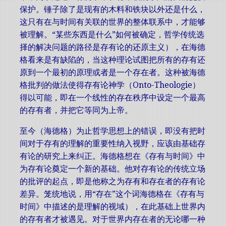
保护。锤子除了是现有的木料和铁块以外还是什么，
这只有在与时间有关联的世界的整体联系中，才能够
被理解。“某些东西是什么”如何被确定，哲学传统选
择的解决问题的路径是存有论的还原主义），在海德
格看来是有缺陷的，当这种理论试图把所有的存有还
原到一个最初的原理或者是一个存在者。这种被海德
格批判的做法使得存有论神学（Onto-Theologie）
得以可能，即在一个线性的存在秩序中设定一个最高
的存有者，并把它等同为上帝。
至今（海德格）为止哲学思想上的错误，即没有把时
间对于存有的理解的重要性纳入视野，应该由基础存
有论的研究上来纠正。海德格想在《存有与时间》中
为存有论奠定一个新的基础。他对存有论的传统立场
的批评的起点，即是他称之为存有和存在者的存有论
差异。笼统地说，用“存在”这个词海德格在《存有与
时间》中描述的是理解的视域），在此基础上世界内
的存有者才被遇见。对于世界内存在者的无论哪一种