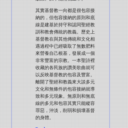
其實基督教一向都是很包容接
納的，但包容接納的原則和底
線是建基於持守和認同聖經教
訓和教會傳統的教義。歷史上
基督教在與其他傳統和文化相
遇過程中已經吸取了無數肥料
來營養自己根基，發展成一個
非常豐富的宗教。一本聖詩裡
收藏的各民族的讚美歌曲就可
以反映基督教的包容及豐富。
離開了聖經和教義來大談多元
文化和無條件的包容接納就導
致和多元現象。無原則和無底
線的多元和包容其實只能縱容
罪惡，沖淡，削弱和損壞基督
的身體。