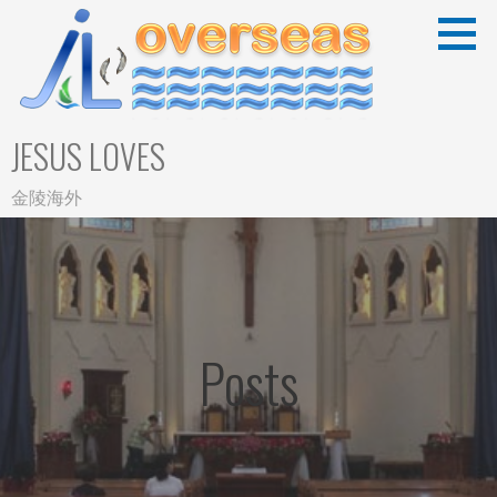
Skip
to
content
JESUS LOVES
金陵海外
Posts