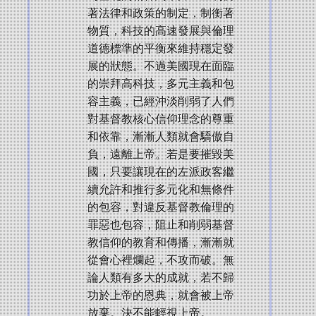
著法律和政策的制定，制衡著
物質，科技的高速發展與倫理
道德標準的平衡來維持穩定發
展的狀態。不過美國現在面臨
的崇拜高科技，多元主義和包
容主義，已經沖淡削弱了人們
對基督教核心信仰理念的尊重
和依靠，漸漸人類就會驕傲自
負，遠離上帝。若是要摧毀美
國，只要讓現在的左派政客繼
續允許和推行多元化和無條件
的包容，對違反基督教倫理的
罪惡也包容，阻止和削弱基督
教信仰的教育和傳播，漸漸就
從會心裡爛起，不攻而破。無
論人類有多大的成就，若不歸
功於上帝的恩典，就會被上帝
放棄。決不能輕視上帝。