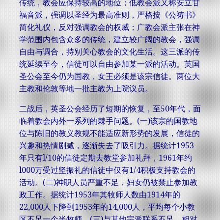
传统，教会应保持较高的地位；低教会派又称安立甘
福音派，强调以圣经为最高准则，严格按《公祷书》
简化礼仪，反对强调教会的权威；广教会派主张在神
学范围内包含众多的传统，建立较广阔的教会，强调
自由与调合，持别关心教会的文化生活。这三派的传
统延续至今，信徒可以自由参加某一派的活动。英国
圣公会至今仍为国教，女王必须是该宗信徒。两位大
主教和伦敦等地一批主教为上院议员。
二战后，英圣公会经历了短期的恢复，至50年代，面
临着教会内外一系列的棘手问题。(一)该宗的国教地
位与陈旧的教义教规不能适应新形势的发展，信徒的
兴趣和热情剧减，逐渐失去了吸引力。据统计1953
年只有l/10的信徒定期去教堂参加礼拜，1961年约
l000万受过坚振礼的信徒中仅有1/4积极支持教会的
活动。(二)神职人员严重不足，妇女仍被禁止参加教
政工作。据统计1953年其牧师人数由1914年的
22,000人下降到1953年的14,000人，平均每个小教
区不足一个半牧师。(三)与其他宗派联系不足，相对