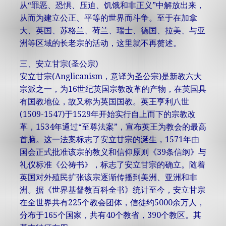
从“罪恶、恐惧、压迫、饥饿和非正义”中解放出来，
从而为建立公正、平等的世界而斗争。至于在加拿
大、英国、苏格兰、荷兰、瑞士、德国、拉美、与亚
洲等区域的长老宗的活动，这里就不再赘述。
三、安立甘宗(圣公宗)
安立甘宗(Anglicanism，意译为圣公宗)是新教六大
宗派之一，为16世纪英国宗教改革的产物，在英国具
有国教地位，故又称为英国国教。英王亨利八世
(1509-1547)于1529年开始实行自上而下的宗教改
革，1534年通过“至尊法案”，宣布英王为教会的最高
首脑。这一法案标志了安立甘宗的涎生，1571年由
国会正式批准该宗的教义和信仰原则《39条信纲》与
礼仪标准《公祷书》，标志了安立甘宗的确立。随着
英国对外殖民扩张该宗逐渐传播到美洲、亚洲和非
洲。据《世界基督教百科全书》统计至今，安立甘宗
在全世界共有225个教会团体，信徒约5000余万人，
分布于165个国家，共有40个教省，390个教区。其