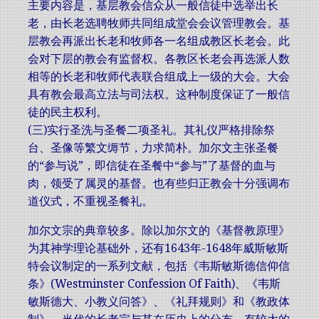
主要内容是，基层教会信众从一般信徒中选举出长
老，由长老选聘牧师共同组成堂会会议管理教会。基
层教会再派出长老和牧师各一名组成教区长老会。此
会对下层的教会有监督权。各教区长老会再选派人数
相等的长老和牧师代表联合组成上一级的大会。大会
具有教会最高立法与司法权。这种制度保证了一般信
徒的民主权利。
(三)实行圣洗与圣餐二项圣礼。其礼仪严格排除祭
台、圣像等繁文缛节，力求简朴。加尔文主张圣餐
的“参与说”，即信徒在圣餐中“参与”了基督的血与
肉，领受了属灵的基督。也有些归正教会十分强调布
道仪式，不重视圣餐礼。
加尔文宗的典章较多。除以加尔文的《基督教原理》
为其神学理论基础外，还有1643年-1648年威斯敏斯
特会议制定的一系列文献，包括《韦斯敏斯德信仰信
条》(Westminster Confession Of Faith)、《韦斯
敏斯德大、小教义问答》、《礼拜规则》和《教政体