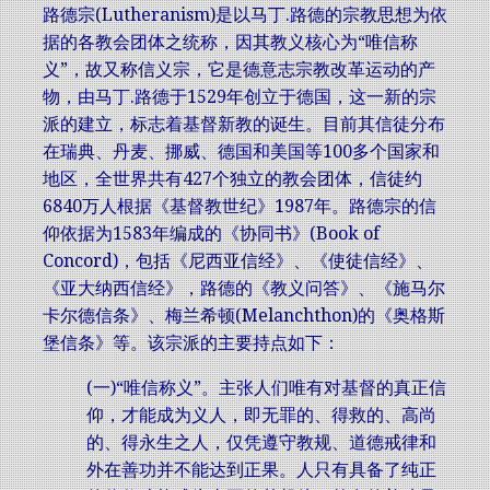
路德宗(Lutheranism)是以马丁.路德的宗教思想为依
据的各教会团体之统称，因其教义核心为“唯信称
义”，故又称信义宗，它是德意志宗教改革运动的产
物，由马丁.路德于1529年创立于德国，这一新的宗
派的建立，标志着基督新教的诞生。目前其信徒分布
在瑞典、丹麦、挪威、德国和美国等100多个国家和
地区，全世界共有427个独立的教会团体，信徒约
6840万人根据《基督教世纪》1987年。路德宗的信
仰依据为1583年编成的《协同书》(Book of
Concord)，包括《尼西亚信经》、《使徒信经》、
《亚大纳西信经》，路德的《教义问答》、《施马尔
卡尔德信条》、梅兰希顿(Melanchthon)的《奥格斯
堡信条》等。该宗派的主要持点如下：
(一)“唯信称义”。主张人们唯有对基督的真正信
仰，才能成为义人，即无罪的、得救的、高尚
的、得永生之人，仅凭遵守教规、道德戒律和
外在善功并不能达到正果。人只有具备了纯正