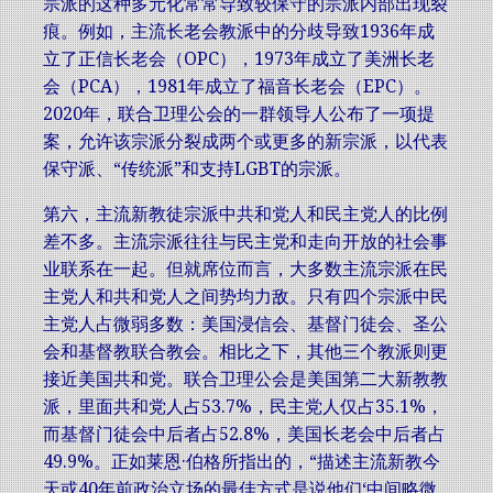
宗派的这种多元化常常导致较保守的宗派内部出现裂
痕。例如，主流长老会教派中的分歧导致1936年成
立了正信长老会（OPC），1973年成立了美洲长老
会（PCA），1981年成立了福音长老会（EPC）。
2020年，联合卫理公会的一群领导人公布了一项提
案，允许该宗派分裂成两个或更多的新宗派，以代表
保守派、“传统派”和支持LGBT的宗派。
第六，主流新教徒宗派中共和党人和民主党人的比例
差不多。主流宗派往往与民主党和走向开放的社会事
业联系在一起。但就席位而言，大多数主流宗派在民
主党人和共和党人之间势均力敌。只有四个宗派中民
主党人占微弱多数：美国浸信会、基督门徒会、圣公
会和基督教联合教会。相比之下，其他三个教派则更
接近美国共和党。联合卫理公会是美国第二大新教教
派，里面共和党人占53.7%，民主党人仅占35.1%，
而基督门徒会中后者占52.8%，美国长老会中后者占
49.9%。正如莱恩·伯格所指出的，“描述主流新教今
天或40年前政治立场的最佳方式是说他们‘中间略微