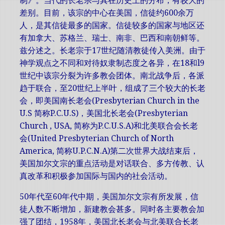
制》。当代的长老宗与其在历史上的分布，有较大的
差别。目前，该宗的中心在美国，信徒约600余万
人，是其信徒最多的国家。信徒较多的国家与地区还
有加拿大、苏格兰、瑞士、南非、巴西和南朝鲜等。
兹分述之。长老宗于17世纪随清教徒传入美洲。由于
神学观点之不同和对待奴隶制态度之各异，在18和l9
世纪中该宗分裂为许多教会团体。南北战争后，各派
趋于联合，至20世纪上半叶，组成了三个较大的长老
会，即美国南长老会(Presbyterian Church in the
U.S 简称P.C.U.S)，美国北长老会(Presbyterian
Church , USA, 简称为P.C.U.S.A)和北美联合会长老
会(United Presbyterian Church of North
America, 简称U.P.C.N.A)第二次世界大战结束后，
美国加尔文宗的重点活动是对话联合、多方传教、认
真改革和积极参加国际与国内的社会活动。
50年代至60年代中期，美国加尔文宗有所发展，信
徒人数不断增加，新建教会甚多。同时各主要教会加
强了团结，1958年，美国北长老会与北美联合长老