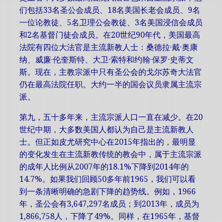
们包括33名圣公会成员、18名美国长老会成员、9名
一位论教徒、5名卫理公会教徒、3名美国浸信会成员
和2名基督门徒会成员。在20世纪90年代，美国最高
法院有四位大法官是主流新教人士：桑德拉·戴·奥康
纳、威廉·伦奎斯特、大卫·索特和约翰·保罗·史蒂文
斯。现在，主教宗派中只有圣公会的戈尔苏奇大法官
仍在最高法院任职。大约一半的国会议员隶属主流宗
派。
第九，五十多年来，主流宗派人口一直在减少。在20
世纪中期，大多数美国人都认为自己是主流新教人
士。但正如皮尤研究中心在2015年指出的，最明显
的变化发生在主流新教传统的教会中，属于主流宗派
的成年人比例从2007年的18.1%下降到2014年的
14.7%。如果我们回顾50多年前1965，我们可以看
到一条清晰明确的急剧下降的趋势线。例如，1966
年，圣公会有3,647,297名成员；到2013年，成员为
1,866,758人，下降了49%。同样，在1965年，基督