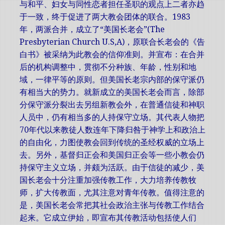
与和平、妇女与同性恋者担任圣职的观点上二者亦趋
于一致，终于促进了两大教会团体的联合。1983
年，两派合并，成立了“美国长老会”(The
Presbyterian Church U.S,A)，原联合长老会的《告
白书》被采纳为此教会的信仰准则。并宣布：在合并
后的机构调整中，贯彻不分种族、年龄，性别和地
域，一律平等的原则。但美国长老宗内部的保守派仍
有相当大的势力。就新成立的美国长老会而言，除部
分保守派分裂出去另组新教会外，在普通信徒和神职
人员中，仍有相当多的人持保守立场。其代表人物把
70年代以来教徒人数连年下降归咎于神学上和政治上
的自由化，力图使教会回到传统的圣经权威的立场上
去。另外，基督归正会和美国归正会等一些小教会仍
持保守主义立场，并颇为活跃。由于信徒的减少，美
国长老会十分注重加强传教工作，大力培养传教牧
师，扩大传教面，尤其注意对青年传教。值得注意的
是，美国长老会常把其社会政治主张与传教工作结合
起来。它成立伊始，即宣布其传教活动包括使人们