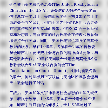
会合并为美国联合长老会(TheUnited Presbyterian
Church in the U.S.A)。该会信徒人数占全美长老宗
信徒总数一半以上。美国南长老会最初参加了与上述
两教会合并的谈判，但由于其内部保守派担心合并会
损害其传统的神学立场而未果。但它仍对合一运动保
持积极态度，与新成立的联合长老会在传教和教育领
域维持合作关系。同时，美国长老宗也加强了与其他
教派的联系。早在1946年，各派联合组成的传教委
员会即声明：要按照社会与合作的精神消除竞争，与
其他教派合作。60年代美国联合长老会与其他几个新
教教会联合组成“教会联合协商会”(The
Consultation on Church Union)，以推动新教各派
的联合。同时世界归正宗联盟北美地区所属教会也与
天主教会进行了对话。
二战后，美国加尔文宗神学与社会思想的主流为现代
派，着眼于改革。1958年，美国联合长老会成立伊
始，即着手制订新的信仰条文，于1967年通过了