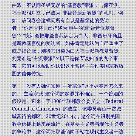
由派、不认同圣经无误的“基督教”宗派，与保守派、
福音派相对立，已成为“非福音派新教徒”的意思。例
如，该问卷会这样问所有自认是基督徒的受访
者：“你是否将自己描述为‘重生的’或‘福音派基督
徒’？”统计会把那些自我认定为白人、非西班牙裔且
是新教基督徒的受访者，如果肯定地认为自己重生了
或是福音派，则将其归类为白人福音派新教基督徒。
究竟谁是“主流宗派”？以下是你应该知道的九个事
实，它们可以帮助你认识这个曾经主宰过美国宗教版
图的信仰传统。
第一，没有人确切知道“主流宗派”这个标签是怎么来
的。“主流宗派”这个词的起源并不确定。一个普遍的
假设是，它来自于1908年联邦教会委员会（Federal
Council of Churches）的成立，该委员会位于费城
城富裕的郊区。20世纪20年代，这个词在识别美国
教会信徒上越来越流行，在基要主义者与现代主义者
的争论中，这个词把那些倾向于站在现代主义者一边