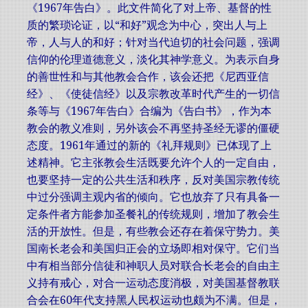
《1967年告白》。此文件简化了对上帝、基督的性
质的繁琐论证，以“和好”观念为中心，突出人与上
帝，人与人的和好；针对当代迫切的社会问题，强调
信仰的伦理道德意义，淡化其神学意义。为表示自身
的善世性和与其他教会合作，该会还把《尼西亚信
经》、《使徒信经》以及宗教改革时代产生的一切信
条等与《1967年告白》合编为《告白书》，作为本
教会的教义准则，另外该会不再坚持圣经无谬的僵硬
态度。1961年通过的新的《礼拜规则》已体现了上
述精神。它主张教会生活既要允许个人的一定自由，
也要坚持一定的公共生活和秩序，反对美国宗教传统
中过分强调主观内省的倾向。它也放弃了只有具备一
定条件者方能参加圣餐礼的传统规则，增加了教会生
活的开放性。但是，有些教会还存在着保守势力。美
国南长老会和美国归正会的立场即相对保守。它们当
中有相当部分信徒和神职人员对联合长老会的自由主
义持有戒心，对合一运动态度消极，对美国基督教联
合会在60年代支持黑人民权运动也颇为不满。但是，