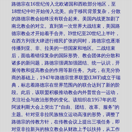
路德宗在16世纪传入北欧诸国和西欧部分地区，至
18世纪中叶开始传入北美。由于移民背景复杂，分散
的路德宗教会始终没有联合起来。美国内战更加剧了
南北教会的对立。直到第一次世界大战结束，美国路
德宗教会才开始着手合并。l9世纪至20世纪上半叶，
在西方列强大肆进行殖民扩张的同时，路德宗也逐渐
传播到亚、非、拉美的一些国家和地区。二战结束
后，面临着错综复杂的国际形势、教会团体的分散和
诸多的新问题，路德宗强调加强团结、统一认识，开
展传教和提高教会的作用等新任务。为此，在充分协
商的基础上，1947年路德宗世界联盟(LWF)成立于瑞
典，标志着路德宗在世界范围内的联合达到了新的阶
段。此后，该联盟积极推动教会内外普世合一运动，
关注社会与政治形势的变化。该组织在1957年的尼
阿波利斯大会上突出了“自由、团结、改革、服务”的
主题。针对亚非拉民族独立运动高涨的形势，调整了
路德宗的传教方针，在传教会议上提出三项任务，即
对亚非拉新兴的独立教会从财政上予以扶持，从工作