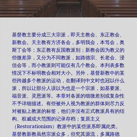
基督教
主要分成三大宗派，即
天主教会
、
东正教会
、
新教会
。天主教有方济各会，多明我会，本笃会，奥
斯丁会等；东正教有反国教派别；新教会因为教义的
些微差异，又分为不同教派，如
路德宗
、
长老会
、
浸
信会
等，而小教派则可能仅有几个教会。本列表多数
情况下不标明教会相对大小。另外，基督新教中的某
些跨越多个教派的运动，在翻译到中文时也冠以什么
派，所以让部分人误以为也是一个宗派，如
基要派
、
福音派
、
灵恩派
等。本章对各派的细微差别或复杂性
不予详细描述。有些被外人视为教派的群体则尽力反
对被贴上教派的标签，他们并没有正式教派具有的结
构、权威或大范围的记录存档；复原主义
（Restorationism）教派中的某些派系即属此类。
基督教新教虽然宗派众多，但究其源流，多属路德