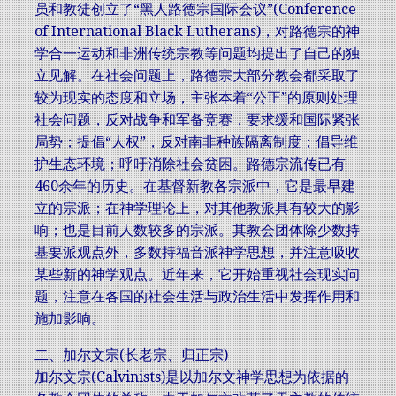
员和教徒创立了“黑人路德宗国际会议”(Conference
of International Black Lutherans)，对路德宗的神
学合一运动和非洲传统宗教等问题均提出了自己的独
立见解。在社会问题上，路德宗大部分教会都采取了
较为现实的态度和立场，主张本着“公正”的原则处理
社会问题，反对战争和军备竞赛，要求缓和国际紧张
局势；提倡“人权”，反对南非种族隔离制度；倡导维
护生态环境；呼吁消除社会贫困。路德宗流传已有
460余年的历史。在基督新教各宗派中，它是最早建
立的宗派；在神学理论上，对其他教派具有较大的影
响；也是目前人数较多的宗派。其教会团体除少数持
基要派观点外，多数持福音派神学思想，并注意吸收
某些新的神学观点。近年来，它开始重视社会现实问
题，注意在各国的社会生活与政治生活中发挥作用和
施加影响。
二、加尔文宗(长老宗、归正宗)
加尔文宗(Calvinists)是以加尔文神学思想为依据的