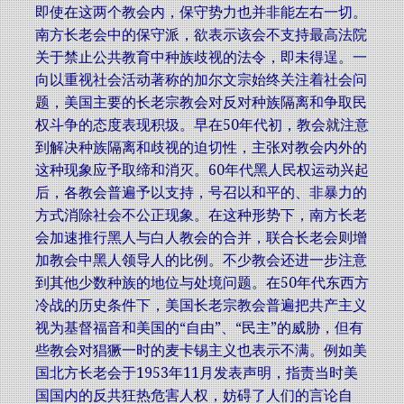
即使在这两个教会内，保守势力也并非能左右一切。
南方长老会中的保守派，欲表示该会不支持最高法院
关于禁止公共教育中种族歧视的法令，即未得逞。一
向以重视社会活动著称的加尔文宗始终关注着社会问
题，美国主要的长老宗教会对反对种族隔离和争取民
权斗争的态度表现积圾。早在50年代初，教会就注意
到解决种族隔离和歧视的迫切性，主张对教会内外的
这种现象应予取缔和消灭。60年代黑人民权运动兴起
后，各教会普遍予以支持，号召以和平的、非暴力的
方式消除社会不公正现象。在这种形势下，南方长老
会加速推行黑人与白人教会的合并，联合长老会则增
加教会中黑人领导人的比例。不少教会还进一步注意
到其他少数种族的地位与处境问题。在50年代东西方
冷战的历史条件下，美国长老宗教会普遍把共产主义
视为基督福音和美国的“自由”、“民主”的威胁，但有
些教会对猖獗一时的麦卡锡主义也表示不满。例如美
国北方长老会于1953年11月发表声明，指责当时美
国国内的反共狂热危害人权，妨碍了人们的言论自