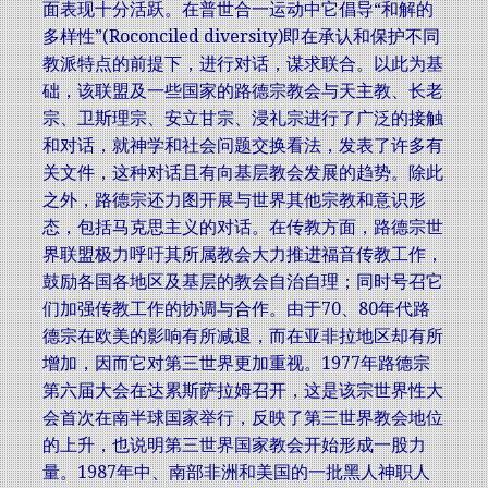
面表现十分活跃。在普世合一运动中它倡导“和解的
多样性”(Roconciled diversity)即在承认和保护不同
教派特点的前提下，进行对话，谋求联合。以此为基
础，该联盟及一些国家的路德宗教会与天主教、长老
宗、卫斯理宗、安立甘宗、浸礼宗进行了广泛的接触
和对话，就神学和社会问题交换看法，发表了许多有
关文件，这种对话且有向基层教会发展的趋势。除此
之外，路德宗还力图开展与世界其他宗教和意识形
态，包括马克思主义的对话。在传教方面，路德宗世
界联盟极力呼吁其所属教会大力推进福音传教工作，
鼓励各国各地区及基层的教会自治自理；同时号召它
们加强传教工作的协调与合作。由于70、80年代路
德宗在欧美的影响有所减退，而在亚非拉地区却有所
增加，因而它对第三世界更加重视。1977年路德宗
第六届大会在达累斯萨拉姆召开，这是该宗世界性大
会首次在南半球国家举行，反映了第三世界教会地位
的上升，也说明第三世界国家教会开始形成一股力
量。1987年中、南部非洲和美国的一批黑人神职人