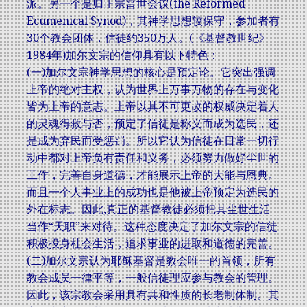
派。另一个是归正宗普世会议(the Reformed
Ecumenical Synod)，其神学思想较保守，参加者有
30个教会团体，信徒约350万人。(《基督教世纪》
1984年)加尔文宗的信仰具有以下特色：
(一)加尔文宗神学思想的核心是预定论。它突出强调
上帝的绝对主权，认为世界上万事万物的存在与变化
皆为上帝的意志。上帝以其不可更改的权威决定着人
的灵魂得救与否，预定了信徒是称义而成为选民，还
是成为弃民而受惩罚。所以它认为信徒在日常一切行
动中都对上帝负有责任和义务，必须努力做好尘世的
工作，完善自身道德，才能展示上帝的大能与恩典。
而且一个人事业上的成功也是他被上帝预定为选民的
外在标志。因此,真正的基督教徒必须把其尘世生活
当作“天职”来对待。这种态度决定了加尔文宗的信徒
积极投身杜会生活，追求事业的进取和道德的完善。
(二)加尔文宗认为耶稣基督是教会唯一的首领，所有
教会成员一律平等，一般信徒理应参与教会的管理。
因此，该宗教会采用具有共和性质的长老制体制。其