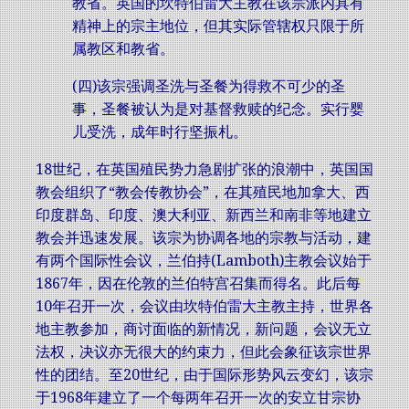
教省。英国的坎特伯雷大主教在该宗派内具有
精神上的宗主地位，但其实际管辖权只限于所
属教区和教省。
(四)该宗强调圣洗与圣餐为得救不可少的圣
事，圣餐被认为是对基督救赎的纪念。实行婴
儿受洗，成年时行坚振札。
18世纪，在英国殖民势力急剧扩张的浪潮中，英国国
教会组织了“教会传教协会”，在其殖民地加拿大、西
印度群岛、印度、澳大利亚、新西兰和南非等地建立
教会并迅速发展。该宗为协调各地的宗教与活动，建
有两个国际性会议，兰伯持(Lamboth)主教会议始于
1867年，因在伦敦的兰伯特宫召集而得名。此后每
10年召开一次，会议由坎特伯雷大主教主持，世界各
地主教参加，商讨面临的新情况，新问题，会议无立
法权，决议亦无很大的约束力，但此会象征该宗世界
性的团结。至20世纪，由于国际形势风云变幻，该宗
于1968年建立了一个每两年召开一次的安立甘宗协