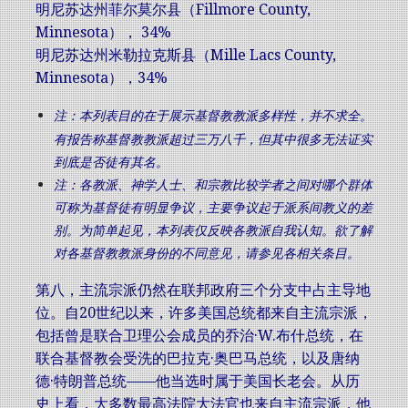
明尼苏达州菲尔莫尔县（Fillmore County,
Minnesota）， 34%
明尼苏达州米勒拉克斯县（Mille Lacs County,
Minnesota），34%
注：本列表目的在于展示基督教教派多样性，并不求全。
有报告称基督教教派超过三万八千
，但其中很多无法证实
到底是否徒有其名。
注：各教派、神学人士、和宗教比较学者之间对哪个群体
可称为基督徒有明显争议，主要争议起于派系间教义的差
别。为简单起见，本列表仅反映各教派自我认知。欲了解
对各基督教教派身份的不同意见，请参见各相关条目。
第八，主流宗派仍然在联邦政府三个分支中占主导地
位。自20世纪以来，许多美国总统都来自主流宗派，
包括曾是联合卫理公会成员的乔治·W.布什总统，在
联合基督教会受洗的巴拉克·奥巴马总统，以及唐纳
德·特朗普总统——他当选时属于美国长老会。从历
史上看，大多数最高法院大法官也来自主流宗派，他