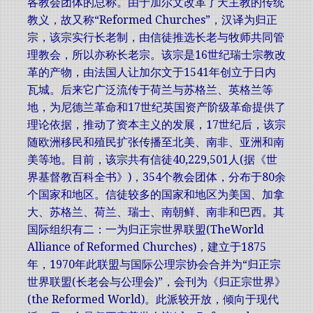
各教会团体的总称。由于加尔文改革了天主教的传统
教义，故又称“Reformed Churches”，汉译为归正
宗，该宗实行长老制，由信徒推选长老与牧师共同管
理教会，所以亦称长老宗。该宗是16世纪瑞士宗教改
革的产物，由法国人让加尔文于1541年创立于日内
瓦城。后来它广泛流传于荷兰与苏格兰、英格兰等
地，为尼德兰革命和17世纪英国资产阶级革命提供了
理论依据，推动了资本主义的发展，17世纪后，该宗
随欧洲移民和殖民扩张传播至北美、南非、亚洲和南
美等地。目前，该宗共有信徒40,229,501人(据《世
界基督教百科全书》)，354个教会团体，分布于80余
个国家和地区。信徒较多的国家和地区为美国、加拿
大、苏格兰、荷兰、瑞士、南朝鲜、南非和巴西。其
国际组织有二：一为归正宗世界联盟(TheWorld
Alliance of Reformed Churches)，建立于1875
年，1970年此联盟与国际公理宗协会合并为“归正宗
世界联盟(长老会与公理会)”，会刊为《归正宗世界》
(the Reformed World)。此派较开放，倾向于现代