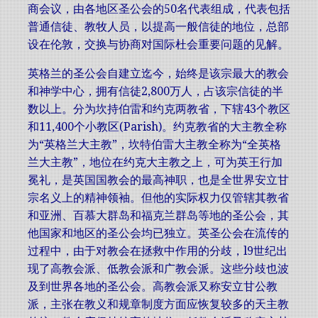
商会议，由各地区圣公会的50名代表组成，代表包括
普通信徒、教牧人员，以提高一般信徒的地位，总部
设在伦敦，交换与协商对国际杜会重要问题的见解。
英格兰的圣公会自建立迄今，始终是该宗最大的教会
和神学中心，拥有信徒2,800万人，占该宗信徒的半
数以上。分为坎持伯雷和约克两教省，下辖43个教区
和11,400个小教区(Parish)。约克教省的大主教全称
为“英格兰大主教”，坎特伯雷大主教全称为“全英格
兰大主教”，地位在约克大主教之上，可为英王行加
冕礼，是英国国教会的最高神职，也是全世界安立甘
宗名义上的精神领袖。但他的实际权力仅管辖其教省
和亚洲、百慕大群岛和福克兰群岛等地的圣公会，其
他国家和地区的圣公会均已独立。英圣公会在流传的
过程中，由于对教会在拯救中作用的分歧，l9世纪出
现了高教会派、低教会派和广教会派。这些分歧也波
及到世界各地的圣公会。高教会派又称安立甘公教
派，主张在教义和规章制度方面应恢复较多的天主教