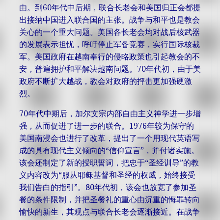
由。到60年代中后期，联合长老会和美国归正会都提
出接纳中国进入联合国的主张。战争与和平也是教会
关心的一个重大问题。美国各长老会均对战后核武器
的发展表示担忧，呼吁停止军备竞赛，实行国际核裁
军。美国政府在越南奉行的侵略政策也引起教会的不
安，普遍拥护和平解决越南问题。70年代初，由于美
政府不断扩大越战，教会对政府的抨击更加强硬激
烈。
70年代中期后，加尔文宗内部自由主义神学进一步增
强，从而促进了进一步的联合。1976年较为保守的
美国南浸会也进行了改革，提出了一个用现代英语写
成的具有现代主义倾向的“信仰宣言”，并付诸实施。
该会还制定了新的授职誓词，把忠于“圣经训导”的教
义内容改为“服从耶稣基督和圣经的权威，始终接受
我们告白的指引”。80年代初，该会也放宽了参加圣
餐的条件限制，并把圣餐礼的重心由沉重的悔罪转向
愉快的新生，其观点与联合长老会逐渐接近。在战争