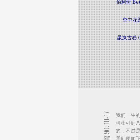
伯利恆 Bet
空中花园 
昆岚古卷 Q
诗 篇 90: 10-17
我们一生
强壮可到
的，不过
我们便如