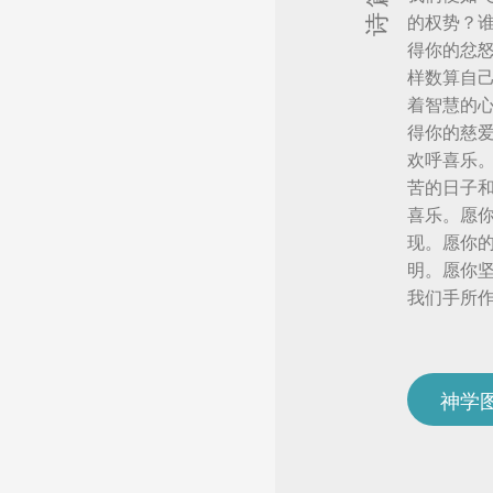
的权势？
得你的忿
样数算自
着智慧的
得你的慈
欢呼喜乐
苦的日子
喜乐。愿
现。愿你
明。愿你
我们手所
神学