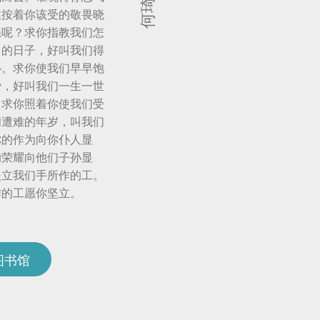
谁按着你该受的敬畏晓
怒呢？求你指教我们怎
己的日子，好叫我们得
心。求你使我们早早饱
爱，好叫我们一生一世
。求你照着你使我们受
和遭难的年岁，叫我们
你的作为向你仆人显
的荣耀向他们子孙显
坚立我们手所作的工。
作的工愿你坚立。
图书馆