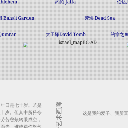
hlehem
约帕 Jaffa
伯达尼
Baha'i Garden
死海
Dead Sea
umran
大卫塚David Tomb
约拿之鱼 f
何琦艺术画廊
的年日是七十岁。若是
八十岁。但其中所矜夸
这是我的爱子、我所
是劳苦愁烦转眼成空，
飞而去。谁晓得你怒气