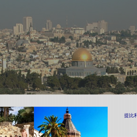
d
提比利亚