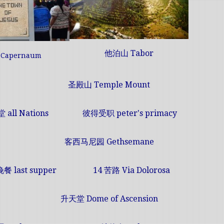
他泊山 Tabor
Capernaum
圣殿山 Temple Mount
all Nations
彼得受职 peter's primacy
客西马尼园
Gethsemane
 last supper
14 苦路
Via Dolorosa
升天堂
Dome of Ascension