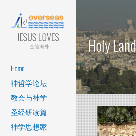
Skip
to
content
JESUS LOVES
Holy Lan
金陵海外
Home
神哲学论坛
教会与神学
圣经研读篇
神学思想家