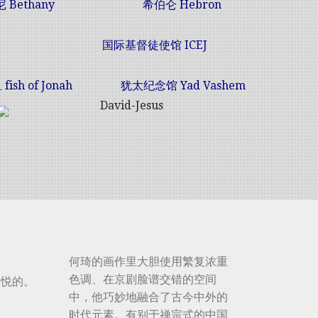
 Bethany
希伯仑 Hebron
国际基督徒使馆 ICEJ
ish of Jonah
犹太
纪念馆 Yad Vashem
何琦的画作里大胆使用繁复浓重
色调、在京剧脸谱交错的空间
喜悦的。
中，他巧妙地融合了古今中外的
时代元素。有别于禅宗式的中国