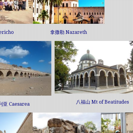
richo
拿撒勒 Nazareth
八福山 Mt of Beatitudes
利亚
Caesarea