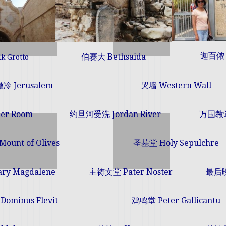
迦百侬
伯赛大 Bethsaida
k Grotto
撒冷
Jerusalem
哭墙
Western Wall
er Room
约
旦河受洗 Jordan River
万国教堂 
unt of Olives
圣墓堂 Holy Sepulchre
y Magdalene
主祷文堂
Pater Noster
最后晚餐
堂
Dominus Flevit
鸡鸣堂
Peter Gallicantu