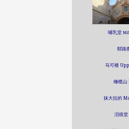
哺乳堂
Mil
耶路
马可楼 Upp
橄榄山 Mo
抹大拉的 Mar
泪痕