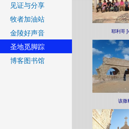
见证与分享
牧者加油站
金陵好声音
耶利哥 Je
圣地觅脚踪
博客图书馆
该撒