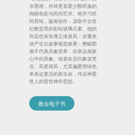
水墨画，何琦更喜爱少数民族的
绚丽色彩与民间艺术。他学习民
间剪纸，版画创作，汲取中古世
纪教堂里的彩绘玻璃元素。他的
作品也有浓厚立体派风：浓重色
块产生出故事视觉效果；整幅图
画不代表具象世界，却表达画家
心中的异象。他喜欢后印象派梵
谷、高更画风，尤其偏爱用绿色
来表达复活的新生命，传达神爱
世人的普世神学思想。
教会电子书