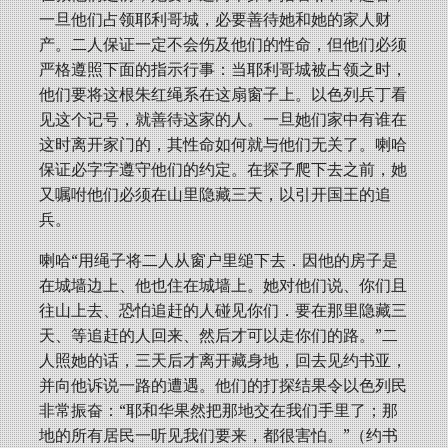
一旦他们占领耶利哥城，必要善待她和她的家人财
产。二人保证一定不会伤及他们的性命，但他们必须
严格遵照下面的指示行事：当耶利哥城被占领之时，
他们要将这根朱红绳系在这扇窗子上。以色列兵丁看
见这个记号，就善待这家的人。一旦她们家中有谁在
这时离开家门的，其性命如何就与他们无关了。喇哈
保证必字字遵守他们的约定。在探子爬下去之前，她
又嘱咐他们必须在山里隐藏三天，以引开国王的追
兵。
喇哈“用绳子将二人从窗户里缒下去．因他的房子是
在城墙边上、他也住在城墙上。她对他们说、你们且
往山上去、恐怕追赶的人碰见你们．要在那里隐藏三
天、等追赶的人回来、然后才可以走你们的路。”二
人照她的话，三天后才离开藏身地，回去见约书亚，
并向他诉说一路的遭遇。他们的打探结果令以色列民
非常振奋：“耶和华果然把那地交在我们手里了；那
地的所有居民一听见我们要来，都很害怕。”（约书