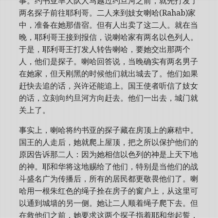
事。约书亚率大队人马越过约旦河之前，就先打发了
两名探子前往耶利哥。二人来到妓女喇哈(Rahab)家
中，准备在她那借宿。但有人出卖了这二人。就在当
晚，耶利哥王接到报信，说喇哈家有两名以色列人。
于是，耶利哥王打发人转告喇哈，要她交出那两个
人，他们是探子。喇哈回答说，当晚确实有两名男子
在她家，但天刚黑的时候他们就出城去了。他们如果
赶快去追的话，兴许还能追上。国王使者听信了妓女
的话，立刻向约旦河方向赶去。他们一出去，城门就
关上了。
事实上，喇哈将约书亚的探子藏在房顶上的麻秸中。
国王的人走后，她就爬上屋顶，把之所以保护他们的
原因告诉那二人：因为她相信以色列的神是上天下地
的神。耶和华将这地赐给了他们，特别是当他们的战
斗盛名广为传播后，所有的居民都更敬畏他们了。喇
哈用一根朱红色的绳子拴在房子的窗户上，从这里可
以通到城墙的另一侧。她让二人顺着绳子爬下去。但
在救他们之前，她要求这两个探子指着耶和华起誓，