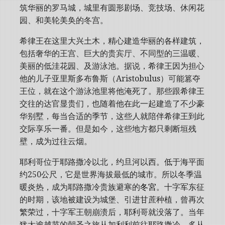
筑华丽的罗马城，城里有圆形剧场、竞技场、休闲花
园、和美轮美奂的冬宫。
希律王在这里大兴土木，精心建造华丽的各样建筑，
包括奢华的王宫、巨大的贵宾厅、不同型的三温暖、
美丽的低洼花园、及游泳池。据说，希律王因为担心
他的儿子亚里斯多布鲁斯（Aristobulus）可能篡夺
王位，就在这个游泳池里将他淹死了。那些跟希律王
交往的达官显贵们，也随着他在此一起建造了不少豪
华别墅，每当合适的季节，这些人就陪伴希律王到此
交际享乐一番。但是如今，这些地方都只剩断垣残
壁，成为过往云烟。
耶利哥位于耶路撒冷以北，约旦河以西。低于海平面
约250公尺，它是世界海拔最低的城市。所以冬季温
暖炎热，成为耶路撒冷贵族避寒的
冬宮
。十字军东征
的时期，该地被建设为城堡、引进甘蔗种植，曾再次
繁荣过，十字军王朝崩溃后，耶利哥就没落了。当年
犹太逾越节的朝圣之旅从加利利前往耶路撒冷，多从