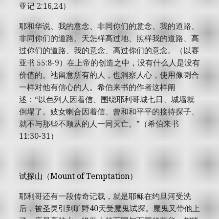
亚记 2:16,24）
耶和华说、我的意念、非同你们的意念、我的道路、
非同你们的道路。天怎样高过地、照样我的道路、高
过你们的道路、我的意念、高过你们的意念。（以赛
亚书 55:8-9）在​上帝的创造之中，没有​什么​人​是​没有​
价值​的。祂留意​​所有​的人，也​洞察人心，使用​像​喇合​
一样​对​他​有​信心​的​人。希伯来书的作者这样阐
述：“以色列人因着信、围绕耶利哥城七日、城墙就
倒塌了。妓女喇合因着信、曾和和平平的接待探子、
就不与那些不顺从的人一同灭亡。”（希伯来书
11:30-31）
试探山（Mount of Temptation）
耶利哥还有一段传奇记载，就是耶稣在约旦河受洗
后，被圣灵引到旷野40天受魔鬼试探。魔鬼又带他上