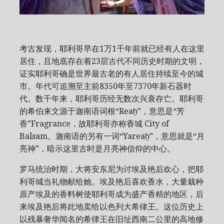
考古发现，耶利哥早在1万1千年前就已经有人在这里
居住，且地底存在着23层古代不同历史时期的文明，
证实耶利哥确是世界最古老的有人居住持续至今的城
市。年代可追溯至主前8350年至7370年新石器时
代。数千年来，耶利哥历经无数次兴衰存亡。耶利哥
的希伯来文源于迦南语词根“Reaẖ”，意思是“芳
香”Fragrance，故耶利哥亦称香城 City of
Balsam。迦南语的另有一词“Yareaẖ”，意思就是“月
亮神”，暗示这里古时是月亮神信仰的中心。
罗马统治时期，大将安东尼为讨埃及艳后欢心，把耶
利哥城当礼物献给她。埃及艳后喜欢香水，大量栽种
原产埃及的香料树使耶利哥成为盛产香精的地区，后
来埃及艳后将此地卖给以色列大希律王。这位历史上
以残暴奢华闻名的希律王在旧址西南二公里的高地修