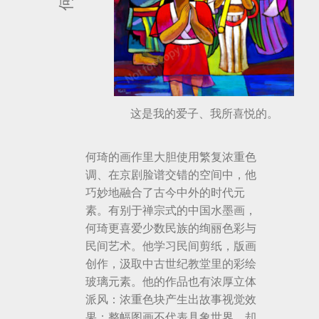
这是我的爱子、我所喜悦的。
何琦的画作里大胆使用繁复浓重色
调、在京剧脸谱交错的空间中，他
巧妙地融合了古今中外的时代元
素。有别于禅宗式的中国水墨画，
何琦更喜爱少数民族的绚丽色彩与
民间艺术。他学习民间剪纸，版画
创作，汲取中古世纪教堂里的彩绘
玻璃元素。他的作品也有浓厚立体
派风：浓重色块产生出故事视觉效
果；整幅图画不代表具象世界，却