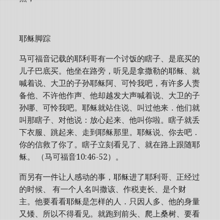
耶稣脚踪
马可福音记载的耶利哥有一个讨饭的瞎子、是底买的
儿子巴底买。他坐在路旁，听见是拿撒勒的耶稣、就
喊着说、大卫的子孙耶稣阿、可怜我吧，有许多人责
备他、不许他作声、他却越发大声喊着说、大卫的子
孙哪、可怜我吧。耶稣就站住说、叫过他来．他们就
叫那瞎子、对他说：放心起来、他叫你啦。瞎子就丢
下衣服、跳起来、走到耶稣那里。耶稣说、你去吧．
你的信救了你了。瞎子立刻看见了、就在路上跟随耶
稣。 （马可福音10:46-52）。
而另有一件让人感动的事，耶稣进了耶利哥、正经过
的时候、 有一个人名叫撒该、作税吏长、是个财
主。他要看看耶稣是怎样的人．只因人多、他的身量
又矮、所以不得看见。就跑到前头、爬上桑树、要看