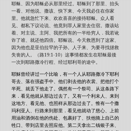
耶稣、因为耶稣必从那里经过。耶稣到了那里、抬头
一看、对他说、撒该、快下来、今天我必住在你家
里。他就急忙下来、欢欢喜喜的接待耶稣。众人看
见、都私下议论说、他竟到罪人家里去住宿。撒该站
着、对主说、主阿、我把所有的一半给穷人．我若讹
诈了谁、就还他四倍。耶稣说、今天救恩到了这家、
因为他也是亚伯拉罕的子孙。人子来、为要寻找拯救
失丧的人。（路19:1-10）这事情都发生在耶稣最後
一次到耶路撒冷行程、经过耶利哥的途中。
耶穌曾经讲过一个比喻，有一个人从耶路撒冷下耶利
哥去、落在强盗手中、他们剥去他的衣裳、把他打个
半死、就丢下他走了。偶然有一个祭司、从这条路下
来．看见他就从那边过去了。又有一个利未人、来到
这地方、看见他、也照样从那边过去了。惟有一个撒
玛利亚人、行路来到那里．看见他就动了慈心、上前
用油和酒倒在他的伤处、包裹好了、扶他骑上自己的
牲口、带到店里去照应他。第二天拿出二钱银子来、