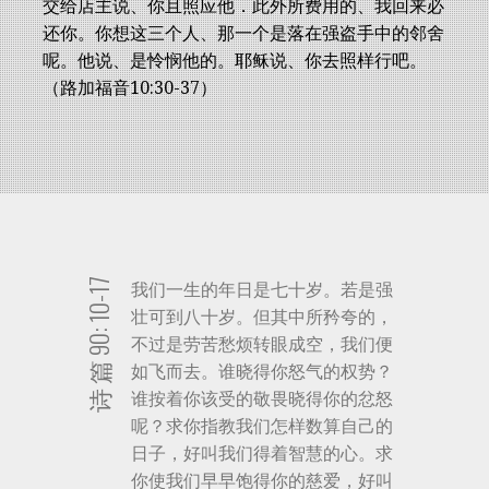
交给店主说、你且照应他．此外所费用的、我回来必
还你。你想这三个人、那一个是落在强盗手中的邻舍
呢。他说、是怜悯他的。耶稣说、你去照样行吧。
（路加福音10:30-37）
诗 篇 90: 10-17
我们一生的年日是七十岁。若是强
壮可到八十岁。但其中所矜夸的，
不过是劳苦愁烦转眼成空，我们便
如飞而去。谁晓得你怒气的权势？
谁按着你该受的敬畏晓得你的忿怒
呢？求你指教我们怎样数算自己的
日子，好叫我们得着智慧的心。求
你使我们早早饱得你的慈爱，好叫