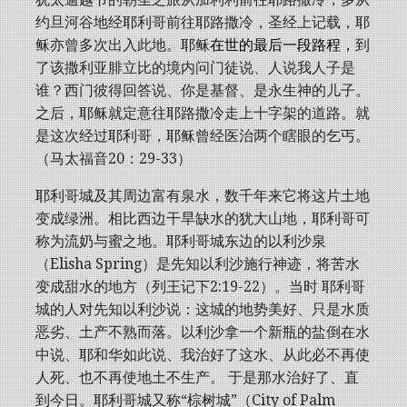
约旦河谷地经耶利哥前往耶路撒冷，圣经上记载，耶
稣亦曾多次出入此地。耶稣
在世的最后一段路程，
到
了该撒利亚腓立比的境内问门徒说、人说我人子是
谁？西门彼得回答说、你是基督、是永生神的儿子。
之后，耶稣就定意往耶路撒冷走上十字架的道路。就
是这次经过耶利哥，耶稣曾经医治两个瞎眼的乞丐。
（马太福音20：29-33）
耶利哥城及其周边富有泉水，数千年来它将这片土地
变成绿洲。相比西边干旱缺水的犹大山地，耶利哥可
称为流奶与蜜之地。耶利哥城东边的以利沙泉
（Elisha Spring）是先知以利沙施行神迹，将苦水
变成甜水的地方（列王记下2:19-22）。当时 耶利哥
城的人对先知以利沙说：这城的地势美好、只是水质
恶劣、土产不熟而落。以利沙拿一个新瓶的盐倒在水
中说、耶和华如此说、我治好了这水、从此必不再使
人死、也不再使地土不生产。 于是那水治好了、直
到今日。耶利哥城又称“棕树城”（City of Palm