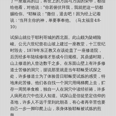
了一座最高的山，将世上的万国与万国的荣华，都指
给他看，对他说：”你若俯伏拜我，我就把这一切都
赐给你。“耶稣说：”撒但，退去吧！因为经上记着
说：‘当拜主你的神，单要事奉他。（马太福音4:8-
10）
试探山就位于耶利哥城的西北面。此山颇为陡峭险
峻。公元六世纪曾在山坡上建过一座教堂，十三世纪
时毁去，1878年东正教又在该处盖了一座修道院，
后历经多年陆续修缮才形成今日规模。其鼎盛时期，
山上修道的人曾达数千之多。在东面山壁上有许多修
道士苦修的洞穴，据说那里就是当年耶稣受试探之
处，许多修道士为了体验昔日耶稣受试炼的感受，特
地来此苦修。他们各自找一个洞穴用绳梯爬上去，贮
存一周简单食粮，独自一人在洞穴中读经祈祷，许多
人病死在穴中也没人知道。试探山是信徒坚定信仰的
圣地，许多人不远千里到此朝圣，有心者再辛苦也要
自己一步一脚印爬上山，亲身体验耶稣被试炼的煎
熬，