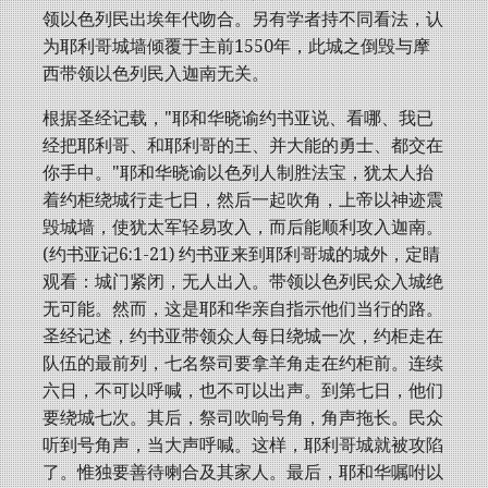
领以色列民出埃年代吻合。另有学者持不同看法，认
为耶利哥城墙倾覆于主前1550年，此城之倒毁与摩
西带领以色列民入迦南无关。
根据圣经记载，"耶和华晓谕约书亚说、看哪、我已
经把耶利哥、和耶利哥的王、并大能的勇士、都交在
你手中。"耶和华晓谕以色列人制胜法宝，犹太人抬
着约柜绕城行走七日，然后一起吹角，上帝以神迹震
毁城墙，使犹太军轻易攻入，而后能顺利攻入迦南。
(约书亚记6:1-21) 约书亚来到耶利哥城的城外，定睛
观看：城门紧闭，无人出入。带领以色列民众入城绝
无可能。然而，这是耶和华亲自指示他们当行的路。
圣经记述，约书亚带领众人每日绕城一次，约柜走在
队伍的最前列，七名祭司要拿羊角走在约柜前。连续
六日，不可以呼喊，也不可以出声。到第七日，他们
要绕城七次。其后，祭司吹响号角，角声拖长。民众
听到号角声，当大声呼喊。这样，耶利哥城就被攻陷
了。惟独要善待喇合及其家人。最后，耶和华嘱咐以