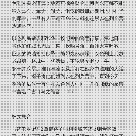
色列人务必谨慎：绝不可掠夺财物。所有东西都不能
纳为己有。金子、银子、铜铁的器皿都要归入耶和华
的库中。一旦有人不遵守命令，就会连累以色列全营
遭遇不幸。
以色列民敬畏耶和华，按照神的旨意行事。第七日，
当他们绕城七周后，祭司吹响号角，百姓大声呼喊，
巨大的城墙摇摇欲坠，随即轰然倒塌。以色列士兵越
战越勇，将城中一切活物，不论男女老少、牛、羊、
驴一并杀尽。惟有喇哈以及所有在她家中避难的人活
了下来。探子将他们领到以色列兵营中。直到今天，
喇哈的后代一直住在以色列人中间，并在耶稣的家谱
中留名千古（马太福音1：5）。
妓女喇合
《约书亚记》2章描述了耶利哥城内妓女喇合的故