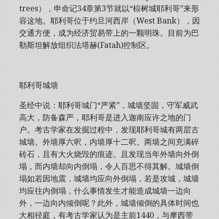
trees），申命记34章第3节就以“棕树城耶利哥”来形
容这地。耶利哥位于约旦河西岸（West Bank），因
交通方便，成为经济贸易带上的一颗明珠。目前为巴
勒斯坦解放组织法塔赫(Fatah)控制区。
耶利哥城墙
圣经中说：耶利哥城门“严紧”，城墙坚固，守军威武
高大，防备森严，耶利哥是进入迦南应许之地的门
户。考古学家在发掘过程中，发现耶利哥城有两层古
城墙。外墙厚六呎，内墙厚十二呎。两墙之间充满碎
砖石，且有大火烧毁的痕迹。且发现当年外墙向外倒
塌，而内墙却向内倒塌，令人百思不得其解。城墙倒
塌如若因地震，城墙均应向外倒塌，若是攻城，城墙
均应往内倒塌，什么事情发生才能造成城墙一边向
外，一边向内倾倒呢？此外，城墙倾倒的具体时间也
大相径庭，有考古学家认为是主前1440，与摩西带