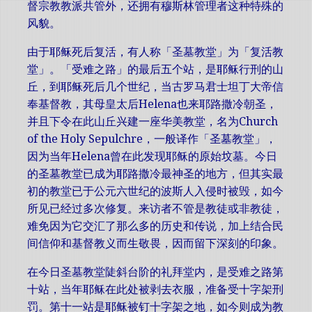
督宗教教派共管外，还拥有穆斯林管理者这种特殊的
风貌。
由于耶稣死后复活，有人称「圣墓教堂」为「复活教
堂」。「受难之路」的最后五个站，是耶稣行刑的山
丘，到耶稣死后几个世纪，当古罗马君士坦丁大帝信
奉基督教，其母皇太后Helena也来耶路撒冷朝圣，
并且下令在此山丘兴建一座华美教堂，名为Church
of the Holy Sepulchre，一般译作「圣墓教堂」，
因为当年Helena曾在此发现耶稣的原始坟墓。今日
的圣墓教堂已成为耶路撒冷最神圣的地方，但其实最
初的教堂已于公元六世纪的波斯人入侵时被毁，如今
所见已经过多次修复。来访者不管是教徒或非教徒，
难免因为它交汇了那么多的历史和传说，加上结合民
间信仰和基督教义而生敬畏，因而留下深刻的印象。
在今日圣墓教堂陡斜台阶的礼拜堂内，是受难之路第
十站，当年耶稣在此处被剥去衣服，准备受十字架刑
罚。第十一站是耶稣被钉十字架之地，如今则成为教