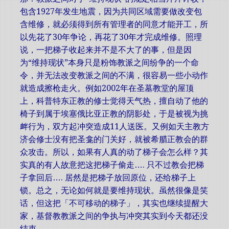
包含1927年发生地震，因为共同区域需要做改变包
含维修，就必须得到所有管理者的同意才能开工，所
以先花了30年争论，再花了30年才完成维修。照理
说，一把梯子收起来并不是不大了的事，但是因
为“维持现状”本身只是粉饰教派之间纷争的一个命
令，并无法改变教派之间的不满，很容易一些小动作
就造成擦枪走火。例如2002年在圣墓教堂的屋顶
上，科普特东正教的修士觉得天气热，擅自动了他的
椅子到属于埃塞俄比亚正教的阴影处，于是被视为挑
衅行为，双方起冲突造成11人送医。又例如天主教方
济会修士没有把圣龛的门关好，就被希腊正教会的群
众攻击。所以，如果有人真的动了梯子会怎么样？其
实真的有人故意把这把梯子偷走…. 只不过教会把梯
子拿回后…. 居然是把梯子放回原位，还给梯子上
锁。总之，无论如何就是要维持现状。虽然很像是笑
话，但这把「不可移动的梯子」，其实也继续提醒大
家，基督教教派之间的争执与冲突其实到今天都还没
结束。