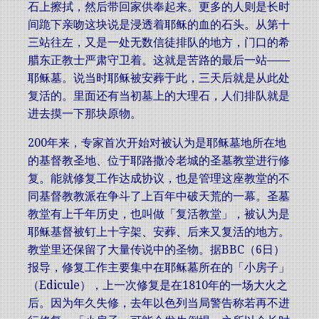
石上擦拭，然后带回家供奉起来。更多的人则是长时
间跪下亲吻这块说是浸透着耶稣的血的石头。从第十
三站往左，又是一处无数信徒排队的地方，门口的希
腊东正教士严肃守卫着。这就是苦路的最后一站——
耶稣墓。说当时耶稣被安葬于此，三天后就是从此处
复活的。里面还有当初墓上的大理石，人们排队就是
进去摸一下那块原物。
200年来，专家首次开始对被认为是耶稣墓地所在地
的基督教圣地、位于耶路撒冷老城的圣墓教堂进行修
复。能就修复工作达成协议，也是管理这座教堂的不
同基督教教派在争斗了上百年中破天荒的一幕。圣墓
教堂有上千年历史，也叫做「复活教堂」，被认为是
耶稣基督被钉上十字架、安葬、后来又复活的地方。
教堂里还保留了大量传说中的圣物。据BBC（6日）
报导，修复工作主要集中在耶稣墓所在的「小房子」
（Edicule），上一次修复是在1810年的一场大火之
后。因为年久失修，去年以色列当局警告称若再不进