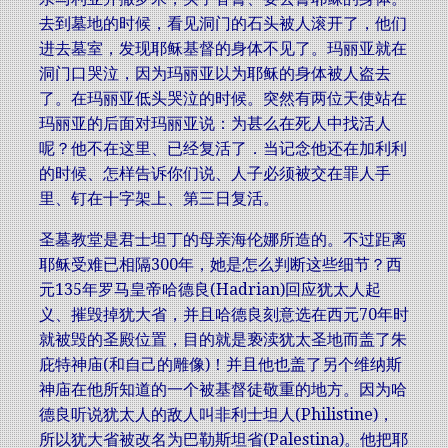
去到墓地的时候，看见洞门的石头被人滚开了，他们
进去墓室，发现耶稣基督的身体不见了。玛丽亚就在
洞门口哭泣，因为玛丽亚以为耶稣的身体被人盗去
了。在玛丽亚低头哭泣的时候。突然有两位天使站在
玛丽亚的后面对玛丽亚说：为甚么在死人中找活人
呢？他不在这里、已经复活了．当记念他还在加利利
的时候、怎样告诉你们说、人子必须被交在罪人手
里、钉在十字架上、第三日复活。
圣墓教堂是君士坦丁的母亲海伦娜所造的。不过距离
耶稣受难已相隔300年，她是怎么判断这些细节？西
元135年罗马皇帝哈德良(Hadrian)回应犹太人起
义、摧毁掉犹大省，并且哈德良刻意选在西元70年时
就被毁的圣殿位置，目的就是亵渎犹太圣地而盖了朱
庇特神庙(和自己的雕像)！并且他也盖了另个维纳斯
神庙在他所知道的一个被基督徒敬重的地方。因为哈
德良听说犹太人的敌人叫非利士坦人(Philistine)，
所以犹大省被改名为巴勒斯坦省(Palestina)。他把耶