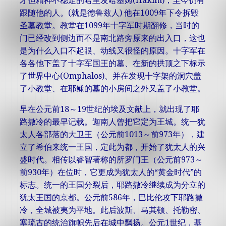
才但精神不稳定的哈里发哈基姆(Hakim)，至今仍有
跟随他的人。(就是德鲁兹人) 他在1009年下令拆毁
圣墓教堂。教堂在1099年十字军时期翻修，当时的
门已经改到侧边而不是南北路旁原来的出入口，这也
是为什么入口不起眼、动线又很怪的原因。十字军在
各各他下盖了十字军国王的墓、在新的拱顶之下标示
了世界中心(Omphalos)、并在发现十字架的洞穴盖
了小教堂、在耶稣的墓的小房间之外又盖了小教堂。
早在公元前18～19世纪的埃及文献上，就出现了耶
路撒冷的最早记载。迦南人曾把它定为王城。统一犹
太人各部落的大卫王（公元前1013～前973年），建
立了希伯来统一王国，定此为都，开始了犹太人的兴
盛时代。相传以睿智著称的所罗门王（公元前973～
前930年）在位时，它更成为犹太人的“黄金时代”的
标志。统一的王国分裂后，耶路撒冷继续成为分立的
犹太王国的京都。公元前586年，巴比伦攻下耶路撒
冷，全城被夷为平地。此后波斯、马其顿、托勒密、
塞琉古的统治旗帜先后在城中飘扬。公元1世纪，基