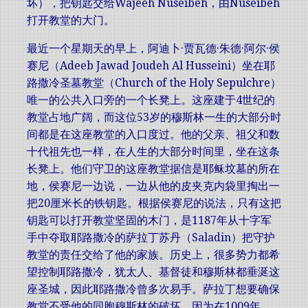
坏），把钥匙交给Wajeeh Nuseibeh，由Nuseibeh
打开教堂的大门。
最近一个星期天的早上，阿迪卜·贾瓦德·朱德·阿尔·侯
赛尼（Adeeb Jawad Joudeh Al Husseini）坐在耶
路撒冷圣墓教堂（Church of the Holy Sepulchre）
唯一的公共入口旁的一个长凳上。这座建于4世纪的
教堂占地广阔，而这位53岁的穆斯林一生的大部分时
间都是在这座教堂的入口度过。他的父亲、祖父和数
十代祖先也一样，在人生的大部分时间里，坐在这条
长凳上。他们守卫的这座教堂据信是耶稣坟墓的所在
地，侯赛尼一边说，一边从他的皮夹克内袋里掏出一
把20厘米长的铁钥匙。根据侯赛尼的说法，只有这把
钥匙可以打开教堂坚固的木门，是1187年从十字军
手中夺取耶路撒冷的萨拉丁苏丹（Saladin）把守护
教堂的责任交给了他的家族。历史上，很多势力都希
望控制耶路撒冷，犹太人、基督徒和穆斯林都垂涎这
座圣城，因此耶路撒冷曾多次易手。萨拉丁想要确保
教堂不受他的同胞穆斯林的破坏，因为在1009年，