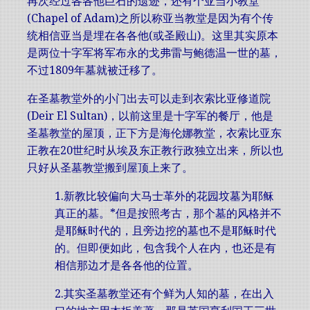
再次经过各各他巨石的遗迹，还有个亚当小教堂
(Chapel of Adam)之所以称亚当教堂是因为有个传
统相信亚当是埋在各各他(或圣殿山)。这里其实原本
是两位十字军将军布永的戈弗雷与鲍德温一世的墓，
不过1809年墓就被迁移了。
在圣墓教堂外的小门出去可以走到衣索比亚修道院
(Deir El Sultan)，以前这里是十字军的餐厅，他是
圣墓教堂的屋顶，正下方是海伦娜教堂，衣索比亚东
正教在20世纪时从埃及东正教行政独立出来，所以也
只好从圣墓教堂搬到屋顶上来了。
1.新教比较偏向大马士革外的花园坟墓为耶稣
真正的墓。*但是按照考古，那个墓的风格并不
是耶稣时代的，且旁边挖的墓也不是耶稣时代
的。但即便如此，包含我个人在内，也还是有
相信那边才是各各他的位置。
2.其实圣墓教堂还有个鲜为人知的墓，在出入