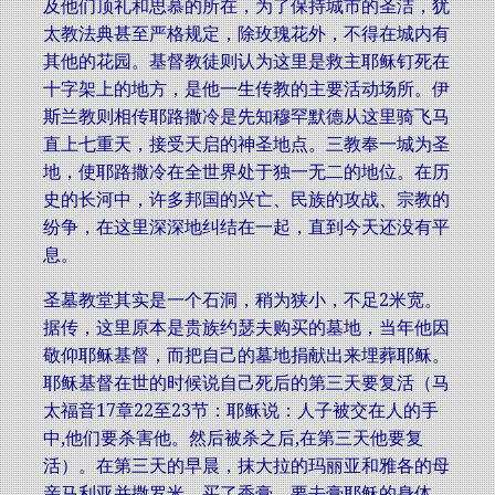
及他们顶礼和思慕的所在，为了保持城市的圣洁，犹
太教法典甚至严格规定，除玫瑰花外，不得在城内有
其他的花园。基督教徒则认为这里是救主耶稣钉死在
十字架上的地方，是他一生传教的主要活动场所。伊
斯兰教则相传耶路撒冷是先知穆罕默德从这里骑飞马
直上七重天，接受天启的神圣地点。三教奉一城为圣
地，使耶路撒冷在全世界处于独一无二的地位。在历
史的长河中，许多邦国的兴亡、民族的攻战、宗教的
纷争，在这里深深地纠结在一起，直到今天还没有平
息。
圣墓教堂其实是一个石洞，稍为狭小，不足2米宽。
据传，这里原本是贵族约瑟夫购买的墓地，当年他因
敬仰耶稣基督，而把自己的墓地捐献出来埋葬耶稣。
耶稣基督在世的时候说自己死后的第三天要复活（马
太福音17章22至23节：耶稣说：人子被交在人的手
中,他们要杀害他。然后被杀之后,在第三天他要复
活）。在第三天的早晨，抹大拉的玛丽亚和雅各的母
亲马利亚并撒罗米，买了香膏、要去膏耶稣的身体。