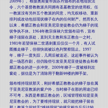
2009年）。根据奥斯曼帝国苏丹颁布的圣地现状法
令，六个基督教教派共同拥有圣墓教堂的使用权。任
一教派没有另外五个教派的同意，均无权移动、重新
排列或改动包括现状梯子在内的任何财产。然而长久
以来，希腊正教会和亚美尼亚使徒教会仍为梯子的现
状争执不休。1964年教宗保禄六世颁布诏书，宣布
梯子须留在原处，直到天主教和东正教合一之时。
1981年若望保禄二世遇刺案后仅仅一个月，有人试
图搬走梯子，但很快就被以色列警察阻止。1997
年，梯子一度失踪，几周后被送还。这起事件被认为
是一场恶作剧，但仍险些引发亚美尼亚使徒教会和希
腊正教会的进一步冲突。2009年梯子一度被移到左
窗处，据信是为了清除用于翻新钟楼的脚手架。
颁布维持现状那天，刚好希腊正教教会的梯子放在属
于亚美尼亚教派的窗户外，当时梯子在那的用途已经
不可考，东西是希腊正教会的，区域管理权却是亚美
尼亚教会的，为了要维持现状，就只能把梯子留在
那！教派之间对于“维持现状”的规定相当斤斤计较，