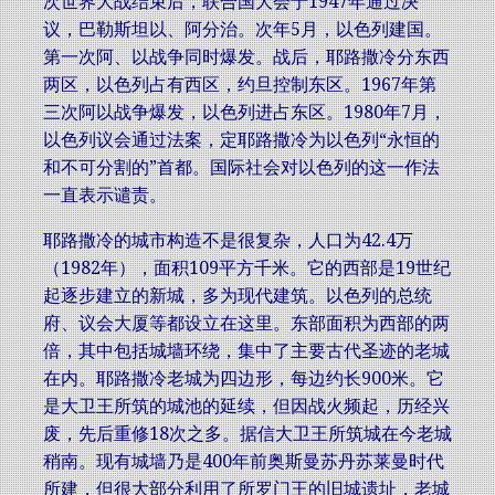
次世界大战结束后，联合国大会于1947年通过决
议，巴勒斯坦以、阿分治。次年5月，以色列建国。
第一次阿、以战争同时爆发。战后，耶路撒冷分东西
两区，以色列占有西区，约旦控制东区。1967年第
三次阿以战争爆发，以色列进占东区。1980年7月，
以色列议会通过法案，定耶路撒冷为以色列“永恒的
和不可分割的”首都。国际社会对以色列的这一作法
一直表示谴责。
耶路撒冷的城市构造不是很复杂，人口为42.4万
（1982年），面积109平方千米。它的西部是19世纪
起逐步建立的新城，多为现代建筑。以色列的总统
府、议会大厦等都设立在这里。东部面积为西部的两
倍，其中包括城墙环绕，集中了主要古代圣迹的老城
在内。耶路撒冷老城为四边形，每边约长900米。它
是大卫王所筑的城池的延续，但因战火频起，历经兴
废，先后重修18次之多。据信大卫王所筑城在今老城
稍南。现有城墙乃是400年前奥斯曼苏丹苏莱曼时代
所建，但很大部分利用了所罗门王的旧城遗址，老城