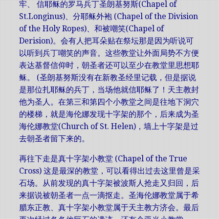
牢、 信耶稣的罗马兵丁圣朗基努斯(Chapel of
St.Longinus)、分耶稣外袍 (Chapel of the Division
of the Holy Ropes)、和被嘲笑(Chapel of
Derision)。会有人把耳朵贴在祭坛那是因为听说可
以听到兵丁嘲笑的声音。这些教堂让外面局势不方便
表达基督信仰时，朝圣者还可以至少在教堂里思想耶
稣。 (圣朗基努斯没有在新教圣经里记载，但是据说
是那位扎耶稣的兵丁，当场他就信耶稣了！天主教封
他为圣人。在第三和第四个小教堂之间是往地下洞穴
的楼梯，就是海伦娜发现十字架的那个，后来成为圣
海伦娜教堂(Church of St. Helen)，墙上十字架是过
去朝圣者留下来的。
再往下走是真十字架小教堂 (Chapel of the True
Cross) 这是最深的教堂，可以看得出过去这里曾是采
石场。从前发现的真十字架被波斯人抢走又归回，后
来据说被朝圣者一点一滴抠走。圣海伦娜教堂属于希
腊东正教、真十字架小教堂属于天主教方济会。最后