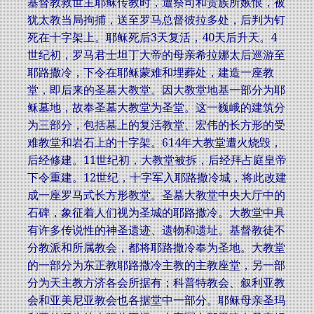
基督教救世主耶稣传教时，遭祭司和贵族所嫉恨，被
犹太教当局拘捕，送至罗马总督彼拉多处，后判为钉
死在十字架上。耶稣死后3天复活，40天后升天。4
世纪初，罗马君士坦丁大帝的母亲希拉娜太后巡游至
耶路撒冷，下令在耶稣蒙难和埋葬处，建造一座教
堂，即后来的圣墓大教堂。因大教堂地基一部分为耶
稣墓地，故奉圣墓大教堂为圣堂。这一巍峨的建筑分
为三部分，包括墓上的复活教堂、宏伟的长方形的受
难教堂和岩石上的十字架。614年大教堂遭火烧毁，
后经修建。11世纪初，大教堂被拆，后经拜占庭皇帝
下令重建。12世纪，十字军入耶路撒冷城，将此改建
成一座罗马式长方形教堂。圣墓大教堂中央大厅中的
石碑，象征着人们视为圣城的耶路撒冷。大教堂中具
有许多传说性的神圣遗迹、遗物和遗址。基督教徒不
分教派和所属教会，都将耶路撒冷奉为圣地。大教堂
的一部分为东正教耶路撒冷主教的主教座堂，另一部
分为天主教方济各会所据有；科普特教会、叙利亚教
会和亚美尼亚教会也各据堂中一部分。耶稣母亲圣玛