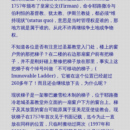
1757年颁布了皇家公文(Firman)，命令耶路撒冷与
伯利恒的基督教、犹太教、伊斯兰教徒，都必须“维
持现状”(status quo)，意思是当时管理权是谁的，那
地方就是属于谁的。从此不许再继续争土地或争物
权。
不知道各位是否有注意过圣墓教堂入门处，楼上的窗
户旁的那把梯子？在二楼的右边那扇窗户前有把梯
子，并不是刚好碰上整修把梯子放在那里，事实上这
把梯子有个绰号叫做「不可移动的梯子」(
Immovable Ladder)， 它被在这个位置已经超过
260多年了！而且还会继续放下去，为什么呢？
现状梯子是一架黎巴嫩雪松木制的梯子，位于耶路撒
冷老城圣墓教堂外立面的一扇窗户下方的窗台上。梯
子及其放置的窗台可能原属于亚美尼亚使徒教会。现
状梯子在1757年首次见于书面记载，迄今为止一直
放在同样的位置，只临时搬动过两次（1997年和