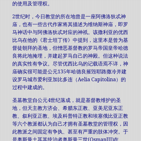
的使用及管理权。
2世纪时，今日教堂的所在地曾是一座阿佛洛狄忒神
庙，也有一些古代作家将其描述为维纳斯神庙，即罗
马神话中与阿佛洛狄忒对应的神祇。该撒利亚的优西
比乌在他的《君士坦丁传》中提到，这里本是曾为基
督徒朝拜的圣地，但憎恶基督教的罗马帝国皇帝哈德
良将此地掩埋，并建起罗马自己的神殿。但这种说法
的真实性有争议。尽管优西比乌的记载语焉不详，神
庙确实很可能是公元135年哈德良摧毁耶路撒冷并建
设罗马城市爱利亚加比多连（Aelia Capitolina）的
过程中建成的。
圣墓教堂自公元4世纪落成，就是基督教维护的圣
地，但天主教方济会、希腊东正教、亚美尼亚东正
教、叙利亚正教、埃及科普特正教和埃塞俄比亚正教
等六个教派都认为自己才拥有圣墓教堂的管理权，因
此教派之间固定有争执、甚至有严重的肢体冲突。于
是奥斯曼土耳其统治者奥斯曼三世(OsmanIII)在