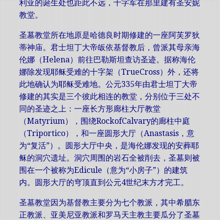
利亚的诞生处也距此不远，十字军在那里建有圣安妮
教堂。
圣墓教堂所在地原是哈德良时期修建的一座阿芙罗狄
蒂神庙。君士坦丁大帝皈依基督教后，曾派其母亲海
伦娜（Helena）前往巴勒斯坦查访圣迹。据称海伦
娜除发现耶稣受难的十字架（TrueCross）外，还将
此地确认为耶稣受难地。公元335年由君士坦丁大帝
修建的其实是三个彼此相连的教堂，分别位于三处不
同的圣迹之上：一座长方形廊柱大厅教堂
（Matyrium），围绕RockofCalvary的廊柱中庭
（Triportico），和一座圆形大厅（Anastasis，意
为“复活”）。圆形大厅中央，是海伦娜发现的安葬耶
稣的洞穴遗址。洞穴周围的岩石全被削去，圣墓则被
围在一个被称为Edicule（意为“小房子”）的建筑
内。圆形大厅的穹顶直到公元4世纪末方才完工。
圣墓教堂因为基督教主要分为七个教派，其中希腊东
正教派、亚美尼亚教派和罗马天主教主要瓜分了圣墓