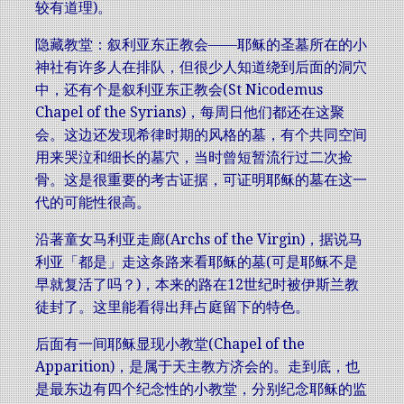
较有道理)。
隐藏教堂：叙利亚东正教会——耶稣的圣墓所在的小
神社有许多人在排队，但很少人知道绕到后面的洞穴
中，还有个是叙利亚东正教会(St Nicodemus
Chapel of the Syrians)，每周日他们都还在这聚
会。这边还发现希律时期的风格的墓，有个共同空间
用来哭泣和细长的墓穴，当时曾短暂流行过二次捡
骨。这是很重要的考古证据，可证明耶稣的墓在这一
代的可能性很高。
沿著童女马利亚走廊(Archs of the Virgin)，据说马
利亚「都是」走这条路来看耶稣的墓(可是耶稣不是
早就复活了吗？)，本来的路在12世纪时被伊斯兰教
徒封了。这里能看得出拜占庭留下的特色。
后面有一间耶稣显现小教堂(Chapel of the
Apparition)，是属于天主教方济会的。走到底，也
是最东边有四个纪念性的小教堂，分别纪念耶稣的监