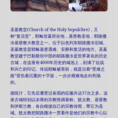
圣墓教堂(Church of the Holy Sepulchre)，又
称“复活堂”，耶稣坟墓所在地，基督教圣地，耶路撒
冷基督教大教堂之一。位于以色列东耶路撒冷旧城。
圣墓教堂是耶稣基督遇难、安葬和复活的地方。圣墓
教堂建于巴勒斯坦中部的耶路撒冷是世界著名的历史
古城，在这座有4000年历史的城池上，刻满了征战
和兴亡的印记。传说耶稣被害前，就是沿着“受难之
路”背负着沉重的十字架，一步步艰难地走向刑场
的。
据统计，它先后遭受过各国的征服共达37次之多。这
座古城特别以浓厚的宗教情调著称。犹太教、基督教
和伊斯兰教，各自根据自己的宗教传闻，尊它为圣
城。犹太教把耶路撒冷一贯看作是他们的宗教中心以