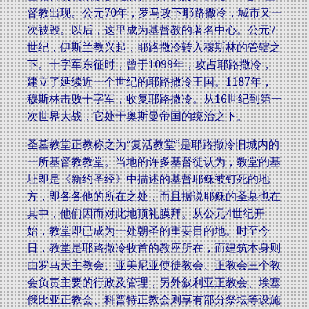
督教出现。公元70年，罗马攻下耶路撒冷，城市又一
次被毁。以后，这里成为基督教的著名中心。公元7
世纪，伊斯兰教兴起，耶路撒冷转入穆斯林的管辖之
下。十字军东征时，曾于1099年，攻占耶路撒冷，
建立了延续近一个世纪的耶路撒冷王国。1187年，
穆斯林击败十字军，收复耶路撒冷。从16世纪到第一
次世界大战，它处于奥斯曼帝国的统治之下。
圣墓教堂正教称之为“复活教堂”是耶路撒冷旧城内的
一所基督教教堂。当地的许多基督徒认为，教堂的基
址即是《新约圣经》中描述的基督耶稣被钉死的地
方，即各各他的所在之处，而且据说耶稣的圣墓也在
其中，他们因而对此地顶礼膜拜。从公元4世纪开
始，教堂即已成为一处朝圣的重要目的地。时至今
日，教堂是耶路撒冷牧首的教座所在，而建筑本身则
由罗马天主教会、亚美尼亚使徒教会、正教会三个教
会负责主要的行政及管理，另外叙利亚正教会、埃塞
俄比亚正教会、科普特正教会则享有部分祭坛等设施