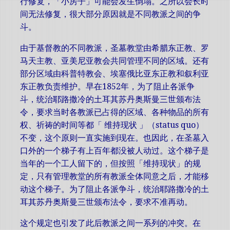
行修复，「小房子」可能会发生倒塌。之所以会长时
间无法修复，很大部分原因就是不同教派之间的争
斗。
由于基督教的不同教派，圣墓教堂由希腊东正教、罗
马天主教、亚美尼亚教会共同管理不同的区域。还有
部分区域由科普特教会、埃塞俄比亚东正教和叙利亚
东正教负责维护。早在1852年，为了阻止各派争
斗，统治耶路撒冷的土耳其苏丹奥斯曼三世颁布法
令，要求当时各教派已占得的区域、各种物品的所有
权、祈祷的时间等都「 维持现状 」（status quo）
不变，这个原则一直实施到现在。也因此，在圣墓入
口外的一个梯子有上百年都没被人动过。这个梯子是
当年的一个工人留下的，但按照「维持现状」的规
定，只有管理教堂的所有教派全体同意之后，才能移
动这个梯子。为了阻止各派争斗，统治耶路撒冷的土
耳其苏丹奥斯曼三世颁布法令，要求不准再动。
这个规定也引发了此后教派之间一系列的冲突。在