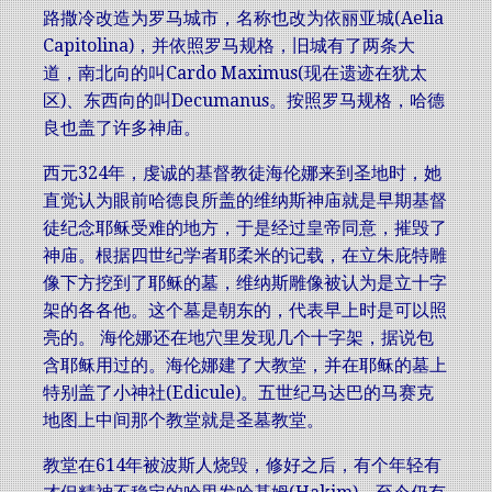
路撒冷改造为罗马城市，名称也改为依丽亚城(Aelia
Capitolina)，并依照罗马规格，旧城有了两条大
道，南北向的叫Cardo Maximus(现在遗迹在犹太
区)、东西向的叫Decumanus。按照罗马规格，哈德
良也盖了许多神庙。
西元324年，虔诚的基督教徒海伦娜来到圣地时，她
直觉认为眼前哈德良所盖的维纳斯神庙就是早期基督
徒纪念耶稣受难的地方，于是经过皇帝同意，摧毁了
神庙。根据四世纪学者耶柔米的记载，在立朱庇特雕
像下方挖到了耶稣的墓，维纳斯雕像被认为是立十字
架的各各他。这个墓是朝东的，代表早上时是可以照
亮的。 海伦娜还在地穴里发现几个十字架，据说包
含耶稣用过的。海伦娜建了大教堂，并在耶稣的墓上
特别盖了小神社(Edicule)。五世纪马达巴的马赛克
地图上中间那个教堂就是圣墓教堂。
教堂在614年被波斯人烧毁，修好之后，有个年轻有