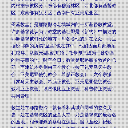
内根据宗教区分：东部有穆斯林区，西北部有基督教
区，东南部有犹太区，西南部有亚美尼亚区。
圣墓教堂）是耶路撒冷老城城内的一所基督教教堂。
许多基督徒认为，教堂的基址即是《新约》中描述的
耶稣基督被钉死的地方，即各各他的所在之处，而且
据说耶稣的所谓“圣墓”也在其中，他们因而对此地顶
礼膜拜。从西元4世纪开始，教堂即已成为一处朝圣
的重要目的地。时至今日，教堂是耶路撒冷牧首的总
部，而建筑本身则由三个教会（拉丁礼罗马天主教
会、亚美尼亚使徒教会、希腊正教会），六个宗派
（罗马天主教会、希腊正教会、亚美尼亚使徒教会、
叙利亚正教会、埃塞俄比亚正教会、科普特正教会）
共同管理。
教堂处在耶路撒冷，就有着和其城市同样的悠久历
史，处在基督教区的圣墓大堂，乃是基督教的最著名
的圣地。相传耶稣的墓就在这里。据《圣经》记载，