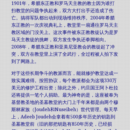
1901年，希腊东正教和罗马天主教的教士因为谁打
扫教堂的问题争执起来，双方大打出手还造成了伤
亡。搞得军队都出动到现场维持秩序。2004年希腊
东正教的一次庆祝典礼上，教堂里一扇通往罗马天主
教区域的门没关上。这次事件被东正教教徒认为是罗
马天主教徒的挑衅，双方发生争执还拳脚相向。
2008年，希腊东正教和亚美尼亚教会的教徒起了冲
突，双方在教堂里上演了全武行，全过程被人拍下发
到了网路上。
对于这些长期争斗的教派而言，能就修护教堂达成一
致实属难得。按照协议，每个教派都会为这项330万
美元的修护工程出资；除此之外，约旦国王阿卜杜拉
还将提供一笔个人捐助。最为神奇的是，这座被奉为
基督教圣地的圣墓教堂的大门上千年来都是由两个穆
斯林家族（Joudeh和Nuseibeh）世代管理。每天早
上，Adeeb Joudeh会拿着有500多年历史的钥匙到
圣墓教堂前（旧的那把钥匙有850年历史，已经损