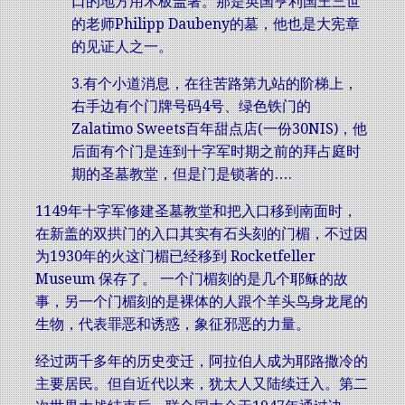
口的地方用木板盖著。那是英国亨利国王三世
的老师Philipp Daubeny的墓，他也是大宪章
的见证人之一。
3.有个小道消息，在往苦路第九站的阶梯上，
右手边有个门牌号码4号、绿色铁门的
Zalatimo Sweets百年甜点店(一份30NIS)，他
后面有个门是连到十字军时期之前的拜占庭时
期的圣墓教堂，但是门是锁著的….
1149年十字军修建圣墓教堂和把入口移到南面时，
在新盖的双拱门的入口其实有石头刻的门楣，不过因
为1930年的火这门楣已经移到 Rocketfeller
Museum 保存了。 一个门楣刻的是几个耶稣的故
事，另一个门楣刻的是裸体的人跟个羊头鸟身龙尾的
生物，代表罪恶和诱惑，象征邪恶的力量。
经过两千多年的历史变迁，阿拉伯人成为耶路撒冷的
主要居民。但自近代以来，犹太人又陆续迁入。第二