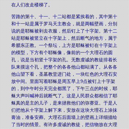
在人们改走楼梯了。
苦路的第十、十一、十二站都是紧挨着的，其中第十
和十一站是属于罗马天主教会，就是两幅壁画，分别
说的是耶稣被剥去衣服，然后钉上了十字架。第十二
站是耶稣被竖立在十字架上，然后断气的地方，属于
希腊东正教。一个祭坛，上方是耶稣被钉在十字架上
的模型，下方有个耶稣像，像前的一个大理石的圆
孔，说是当初竖十字架的孔。无数虔诚的教徒排着长
队来摸这个孔，把整个的各各他山都站满了。从各各
他山望下看，圣墓教堂进门处，一块红色的大理石安
放中间。里面写着耶稣是周五早上9点被钉上十字架
的，到中午时分天完全都黑了，下午三点的时候，耶
稣大声叫喊神后就断气了。这是人民群众都相信了耶
稣真的是主的儿子，是来拯救他们的弥赛亚。于是人
们把他从十字架上解下来，安放在这块大理石上涂抹
膏油，准备安葬。大理石后面墙上的壁画上详细描绘
了当时的情景。有许多虔诚的教徒，把信物放在大理