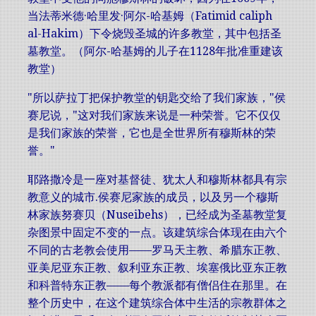
当法蒂米德·哈里发·阿尔-哈基姆（Fatimid caliph
al-Hakim）下令烧毁圣城的许多教堂，其中包括圣
墓教堂。（阿尔-哈基姆的儿子在1128年批准重建该
教堂）
"所以萨拉丁把保护教堂的钥匙交给了我们家族，"侯
赛尼说，"这对我们家族来说是一种荣誉。它不仅仅
是我们家族的荣誉，它也是全世界所有穆斯林的荣
誉。"
耶路撒冷是一座对基督徒、犹太人和穆斯林都具有宗
教意义的城市.侯赛尼家族的成员，以及另一个穆斯
林家族努赛贝（Nuseibehs），已经成为圣墓教堂复
杂图景中固定不变的一点。该建筑综合体现在由六个
不同的古老教会使用——罗马天主教、希腊东正教、
亚美尼亚东正教、叙利亚东正教、埃塞俄比亚东正教
和科普特东正教——每个教派都有僧侣住在那里。在
整个历史中，在这个建筑综合体中生活的宗教群体之