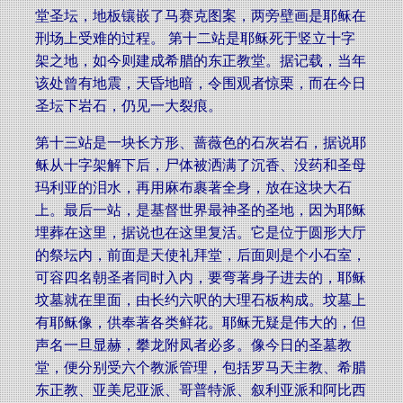
堂圣坛，地板镶嵌了马赛克图案，两旁壁画是耶稣在
刑场上受难的过程。 第十二站是耶稣死于竖立十字
架之地，如今则建成希腊的东正教堂。据记载，当年
该处曾有地震，天昏地暗，令围观者惊栗，而在今日
圣坛下岩石，仍见一大裂痕。
第十三站是一块长方形、蔷薇色的石灰岩石，据说耶
稣从十字架解下后，尸体被洒满了沉香、没药和圣母
玛利亚的泪水，再用麻布裹著全身，放在这块大石
上。最后一站，是基督世界最神圣的圣地，因为耶稣
埋葬在这里，据说也在这里复活。它是位于圆形大厅
的祭坛内，前面是天使礼拜堂，后面则是个小石室，
可容四名朝圣者同时入内，要弯著身子进去的，耶稣
坟墓就在里面，由长约六呎的大理石板构成。坟墓上
有耶稣像，供奉著各类鲜花。耶稣无疑是伟大的，但
声名一旦显赫，攀龙附凤者必多。像今日的圣墓教
堂，便分别受六个教派管理，包括罗马天主教、希腊
东正教、亚美尼亚派、哥普特派、叙利亚派和阿比西