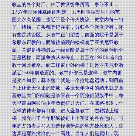
教堂的各个财产。由于教派纷争厉害，争斗不止，
1757年国际仲裁组织判定，以当时争端发生时的范
围为永久范围，接近于是个停火协议。教堂内每一钉
子、蜡烛、石头都登记在案，分归各个教派所有，还
有些是共管区。从教堂正门望去，前面的院子是属于
希腊东正教的，而通往前院的楼梯属于亚美尼亚教
派。关键是楼梯最后一级台阶是属于院子的延伸部分
还是楼梯，两派争执从未停止，甚至在1920年有2位
教士因此被杀。而二楼窗户外的梯子则是亚美尼亚教
派近150年前放置的。教堂外部已是这样，教堂内更
是变本加厉，基本整个就是一个抢地盘运动，到目前
为止还毫无休止的迹象。各派长年争斗的结果就是圣
墓教堂大门的钥匙是掌管在一个阿拉伯望族手中，每
天早晨由阿拉伯少年负责打开大门。在耶路撒冷，什
么样的神奇都有可能。进入圣墓教堂，右转踏上楼
梯，就奔向了当年耶稣被钉上十字架的各各他山。当
年的占领者罗马人都选择地势高的地方处死犯人，这
边算是耶路撒冷的一个高处。当年人们是爬山，现