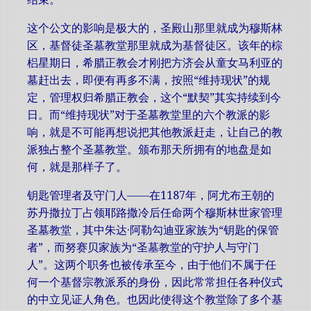
这个公文的影响是极大的，圣殿山那里就成为穆斯林
区，基督徒圣墓教堂那里就成为基督徒区。该年的棕
梠星期日，希腊正教会才刚把方济会从童女马利亚的
墓赶出去，即便有再多不满，按照“维持现状”的规
定，管理权归希腊正教会，这个“默契”其实持续到今
日。而“维持现状”对于圣墓教堂里的六个教派的影
响，就是不可能再想说把其他教派赶走，让自己的教
派独占整个圣墓教堂。颁布那天所拥有的地盘是如
何，就是那样子了。
钥匙管理者及守门人——在1187年，阿尤布王朝的
苏丹撒拉丁占领耶路撒冷后任命两个穆斯林世家管理
圣墓教堂，其中朱达·阿勒勾迪亚家族为“钥匙的保管
者”，而努赛贝家族为“圣墓教堂的守护人与守门
人”。这两个职务也被传承至今，由于他们不属于任
何一个基督宗教派系的身份，因此常常担任各种仪式
的中立见证人角色。也因此使得这个教堂除了多个基