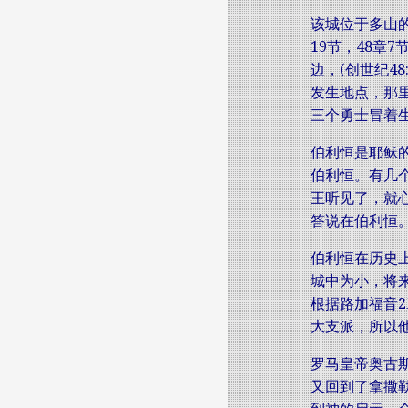
该城位于多山的
19节，48章
边，(创世纪4
发生地点，那
三个勇士冒着生
伯利恒是耶稣的
伯利恒。有几
王听见了，就
答说在伯利恒。(
伯利恒在历史
城中为小，将
根据路加福音
大支派，所以
罗马皇帝奥古
又回到了拿撒