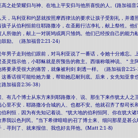
高之处荣耀归与神、在地上平安归与他所喜悦的人。(路加福音2:4
八​天，马利亚​和​约瑟​就​按照​摩西律法​的​要求​让​孩子​受​割礼，并​遵照
​孩子​从​伯利恒​前往​​耶路撒冷，在​圣殿​行​洁净礼，献​上​祭牲。他们​不​
穷人​所​做​的，献​上​一​对​斑鸠​或​两​只​雏鸽。他们​已经​按​自己​的​能力
​的​鼓励。（路加福音​2:21-24）
​老年​男子​走​到​他们​跟前，对​马利亚​说​了​一​番​话，令​她​十分​难忘
​圣灵​指示​他，小​耶稣​就是​所​预告​的​救主。西缅​称颂神
要​承受​很​大​的​痛苦，就​像​被​利剑 刺​透​一样。（路加福音​2:25-3
，这​番​话​很​可能​给​她​力量，帮助​她​忍耐​到底。后来，女​先知​亚拿​也
（路加福音​2:36-38）
候、有几个博士从东方来到耶路撒冷、说、那生下来作犹太人之
就心里不安．耶路撒冷合城的人、也都不安。他就召齐了祭司长
的伯利恒．因为有先知记着说、“犹大地的伯利恒阿、你在犹大诸
牧养我以色列民。”当下希律暗暗的召了博士来、细问那星是甚么
寻到了、就来报信、我也好去拜他。(Matt 2:1-8)