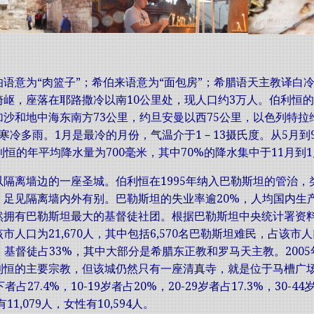
伯语意为“肉篮子”；希伯来语意为“面包房”；希腊语天主教译白
岖，座落在耶路撒冷以南10公里处，现人口约3万人。伯利恒的
沙和地中海东南方73公里，约旦安曼以西75公里，以色列特拉
寒冷多雨。1月是最冷的月份，气温介于1－13摄氏度。从5月
利恒的年平均降水量为700毫米，其中70%的降水集中于11月到
以隔离墙边的一座圣城。伯利恒在1995年纳入巴勒斯坦的管治
，足见隔离墙内外有别。巴勒斯坦的失业率逾20%，人均国内生
拥有巴勒斯坦最大的基督徒社团。根据巴勒斯坦中央统计署资料，20
市人口为21,670人，其中包括6,570名巴勒斯坦难民，占该市人
，基督徒占33%，其中大部分是希腊东正教和罗马天主教。200
利恒的主要宗教，但该城仍然只有一座清真寺，就是位于马槽广场
占27.4%，10-19岁者占20%，20-29岁者占17.3%，30-44
11,079人，女性有10,594人。