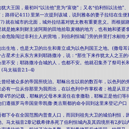
犹大王国，最初叫“以法他”意为“富饶”；又名“伯利恒以法他”、“
7节；路得记4:11) 里第一次提到该城，说到雅各的妻子拉结在
8:7) 就在城市的北面，城外拉结墓对犹太教有重要意义。而根
里就是她来到财主波阿斯的田地拾取麦穗的地方，也有她和婆婆
命危险闯过非利士人的营地，到伯利恒城门旁的井里打水献给大卫。(
出生地，也是大卫的出生和膏立成为以色列国王之地。(撒母耳记上1
个占星术士从东方来到耶路撒冷，说：“那生下来作犹太人之王的
心里不安；耶路撒冷合城的人，也都不安。他就召集齐了祭司长
马太福音2:1–4)
上曾经被众多的帝国所统治。耶稣出生以前的数百年，以色列的先知
来必有一位从你那里为我而出，在以色列中作掌权者；祂是从亘古
2章4节的记载，耶稣的父母本来居住在拿撒勒，耶稣正是他们等
他们遵循罗马帝国皇帝凯撒·奥古斯都的命令回到这里来登记户口
斯都下令在全国范围内普查人口，而回到祖先大卫的城伯利恒，
勒。马太福音2章记载希律杀死了伯利恒城内及其四境所有2岁以