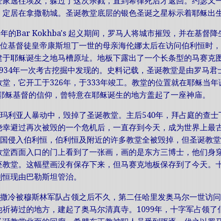
全家逃往埃及，躲过了这次杀戮，直到希律死后才返回。约瑟又
，定居在拿撒勒城。圣诞教堂底层的银色圣诞之星标示着耶稣出
135年的Bar Kokhba's 起义期间，罗马人将城市摧毁，并
一位基督徒皇帝康斯坦丁一世的母亲海伦娜太后在访问伯利恒时，才建
ivity)建于耶稣诞生之地马槽原址。地板下露出了一个长条型的
1934年一次考古挖掘中发现的。史料记载，圣诞教堂是由罗马
堂，它开工于326年，于333年竣工。教堂的位置就在耶稣当年诞
对耶稣基督的信仰，曾特意在耶稣诞生的地方盖起了一座神庙。
撒玛利亚人暴动中，毁掉了圣诞教堂。主后540年，拜占庭的查士丁
侥幸避过再次被毁的一个危机后，一直存到今天，成为世界上最
斯帝国侵入伯利恒，伯利恒及附近的许多教堂全被毁掉，但圣诞教
教堂西面入口的门上看到了一张画，画的是东方三博士，他们身
座教堂。这幅壁画没有保存下来，但马赛克地板保存到了今天。
利恒现由巴勒斯坦管治。
耶路撒冷被穆斯林军队占领之后不久，第二任哈里发奥马尔一世访
他祈祷过的地方，建起了奥马尔清真寺。1099年，十字军占领