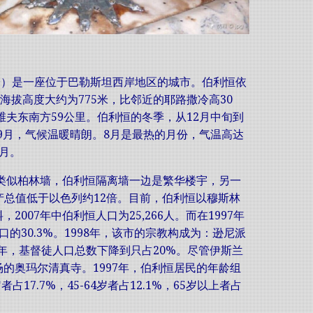
冷）是一座位于巴勒斯坦西岸地区的城市。伯利恒依
海拔高度大约为775米，比邻近的耶路撒冷高30
维夫东南方59公里。伯利恒的冬季，从12月中旬到
到9月，气候温暖晴朗。8月是最热的月份，气温高达
1月。
，类似柏林墙，伯利恒隔离墙一边是繁华楼宇，另一
产总值低于以色列约12倍。目前，伯利恒以穆斯林
07年中伯利恒人口为25,266人。而在1997年
口的30.3%。1998年，该市的宗教构成为：逊尼派
5年，基督徒人口总数下降到只占20%。尽管伊斯兰
的奥玛尔清真寺。1997年，伯利恒居民的年龄组
岁者占17.7%，45-64岁者占12.1%，65岁以上者占