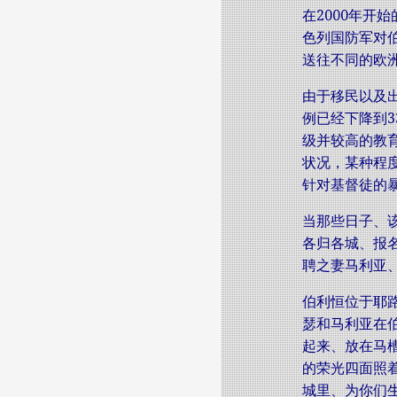
在2000年开
色列国防军对
送往不同的欧
由于移民以及出
例已经下降到3
级并较高的教
状况，某种程
针对基督徒的
当那些日子、
各归各城、报
聘之妻马利亚、一
伯利恒位于耶路
瑟和马利亚在
起来、放在马
的荣光四面照
城里、为你们