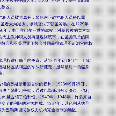
天主教的神职人员。1100年圣诞节，法兰克耶路
主教区。
教神职人员被迫离开，希腊东正教神职人员得以重
圣者大为减少，该城丧失了朝圣贸易。在1229年
250年，由于拜巴尔一世的掌权，对基督教的宽容结
罗马天主教神职人员再度返回该市，在圣诞教堂的隔
主教会和亚美尼亚正教会共同获得管理圣诞洞穴的权
理权进行痛苦的争议。从1831年到1841年，巴勒
穆斯林区被阿里的军队所摧毁，显然是对一场谋杀
束。
的奥斯曼帝国省份的权利。1923年9月29日，
会解决巴勒斯坦争端，通过巴勒斯坦分治决议，伯利
约旦占领了伯利恒。1947年－1948年，许多来自
变了伯利恒的种族构成。1967年，以色列从约旦
”，成为巴勒斯坦民族权力机构完全控制的地区。