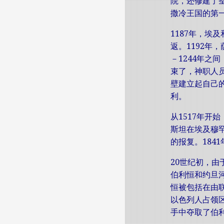
院，还修建了
撒冷王国的第
1187年，
返。1192年
－1244年之
束了，神职人
壁建立起自己
利。
从1517年开
斯坦在埃及穆
的报复。184
20世纪初，由
伯利恒和约旦
恒被包括在由联
以色列人占领
手中夺取了伯利