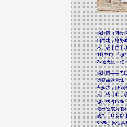
伯利恒（阿拉
山而建，地势崎
米。该市位于加
3月中旬，气候
27摄氏度。伯
伯利恒——巴
边是简陋荒城
占多数，但仍然
人口统计时，该
穆斯林占67%
教已经成为伯
成为：10岁以下者
5.3%。男性共有