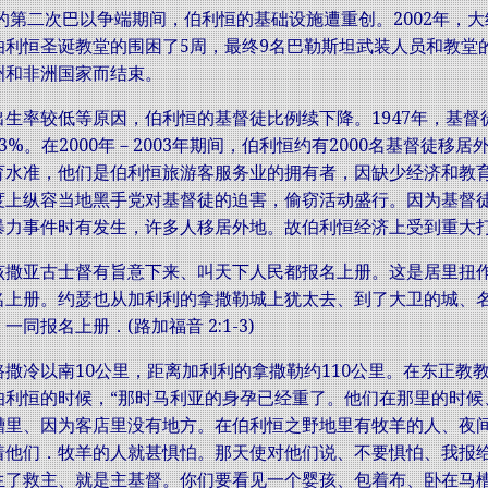
始的第二次巴以争端期间，伯利恒的基础设施遭重创。2002年，
伯利恒圣诞教堂的围困了5周，最终9名巴勒斯坦武装人员和教堂
洲和非洲国家而结束。
生率较低等原因，伯利恒的基督徒比例续下降。1947年，基督徒
3%。在2000年－2003年期间，伯利恒约有2000名基督徒
育水准，他们是伯利恒旅游客服务业的拥有者，因缺少经济和教
度上纵容当地黑手党对基督徒的迫害，偷窃活动盛行。因为基督
暴力事件时有发生，许多人移居外地。故伯利恒经济上受到重大
该撒亚古士督有旨意下来、叫天下人民都报名上册。这是居里扭
名上册。约瑟也从加利利的拿撒勒城上犹太去、到了大卫的城、
同报名上册．(路加福音 2:1-3)
撒冷以南10公里，距离加利利的拿撒勒约110公里。在东正教
伯利恒的时候，“那时马利亚的身孕已经重了。他们在那里的时候
槽里、因为客店里没有地方。在伯利恒之野地里有牧羊的人、夜
着他们．牧羊的人就甚惧怕。那天使对他们说、不要惧怕、我报
生了救主、就是主基督。你们要看见一个婴孩、包着布、卧在马