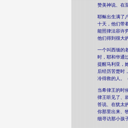
赞美神说、在至
耶稣​出生​满​了​
十​天，他们​带​着
能​照​律法​容许​
他们​得到​很​大
一​个​叫​西缅​的
时，耶和华​通过
提醒​马利亚，她​将
后​经历​苦楚​时
冷​得救​的​人。
当希律王的时
律王听见了、
答说、在犹太
你那里出来、
细寻访那小孩子．