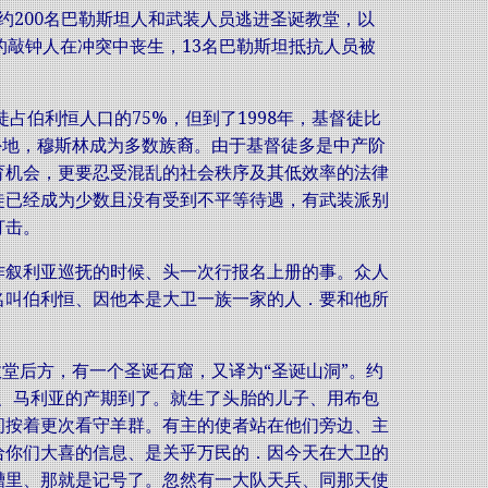
大约200名巴勒斯坦人和武装人员逃进圣诞教堂，以
的敲钟人在冲突中丧生，13名巴勒斯坦抵抗人员被
占伯利恒人口的75%，但到了1998年，基督徒比
移居外地，穆斯林成为多数族裔。由于基督徒多是中产阶
育机会，更要忍受混乱的社会秩序及其低效率的法律
徒已经成为少数且没有受到不平等待遇，有武装派别
打击。
作叙利亚巡抚的时候、头一次行报名上册的事。众人
名叫伯利恒、因他本是大卫一族一家的人．要和他所
教堂后方，有一个圣诞石窟，又译为“圣诞山洞”。约
、马利亚的产期到了。就生了头胎的儿子、用布包
间按着更次看守羊群。有主的使者站在他们旁边、主
给你们大喜的信息、是关乎万民的．因今天在大卫的
槽里、那就是记号了。忽然有一大队天兵、同那天使