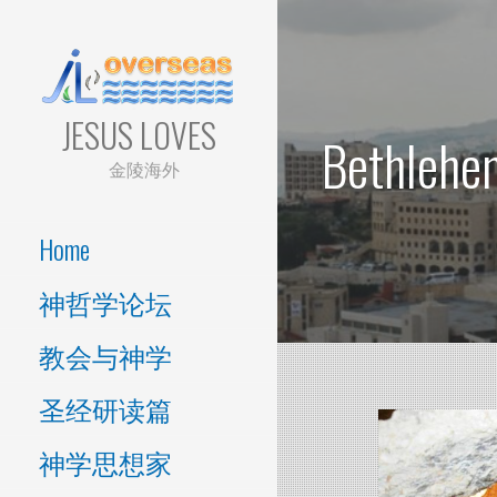
Skip
to
content
JESUS LOVES
Bethlehe
金陵海外
Home
神哲学论坛
教会与神学
圣经研读篇
神学思想家