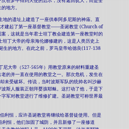
一次在梦中得到天使的启示，没有返回犹大，而是全
生的地方。
在基督降生地的遗址上建造了一座供奉阿多尼斯的神庙。直
起了第一座基督教堂——圣诞教堂 (Church of
马赛克图案，这就是当年君士坦丁教会建造第一座教堂时的
君士坦丁大帝的母亲海伦娜修建的，这是人类历史上
生的地方。在此之前，罗马皇帝哈德良(117-138
尼大帝（527-565年）用教堂原来的材料重建圣
古老的并一直在使用的教堂之一。那次危机，发生在
堂却未受破坏。传说，当时波斯军队的统帅名叫沙赫
穿波斯人服装正朝拜婴孩耶稣。这打动了他，于是下
十字军对教堂进行了维修扩建。圣诞教堂可称世界最
问伯利恒，应许圣诞教堂将继续给基督徒使用。但是
了伯利恒，他们加固了城防，并且新修了一座修道