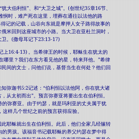
犹大伯利恒”、和“大卫之城”。(创世纪35章16节、
生便雅悯时，难产死在这里，埋葬在通往以法他的路
据路得记的记载，山谷向东就是摩押人女子路得故事的
拿俄米回到这座城市的小路。当大卫在亚杜兰洞时，
撒母耳记下23:13-17)
6:4-13) 。当希律王的时候，耶稣生在犹太的
在哪里？我们在东方看见他的星，特来拜他。”希律
和民间的文士，问他们说，基督当生在何处？他们回
弥迦书5:2记述：“伯利恒以法他阿，你在犹大诸
，从太初而出”。预言弥赛亚将要出生在伯利恒。
待的弥赛亚。由于约瑟，就是玛利亚的丈夫属于犹
，这样几个世纪之前的预言获得应验。
因此耶稣就出生在伯利恒。此后，他们全家几经辗转
内的男孩。该福音书记载耶稣的养父约瑟在梦中得