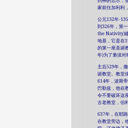
到神的启示，
家前往加利利
公元132年-
到326年，第
the Nat
地基，它是在
的第一座圣诞教
年)为了亵渎
主后529年，
诞教堂。教堂
614年，波
巴勒兹，他在
令不要破坏这
古老教堂，伯
637年，在
在教堂旁边，