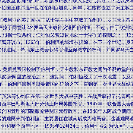
圣诞教堂北面的回廊，希腊东正教神职人员受到驱逐，代之以罗马
一位国王鲍尔温一世在伯利恒加冕，同年，在该市设立了天主教
埃及和叙利亚的苏丹萨拉丁从十字军手中夺取了伯利恒，罗马天主
，萨拉丁同意让2名罗马天主教神父返回伯利恒。不过，由于欧洲朝
间，根据一项条约，伯利恒又曾短暂地处于十字军的控制之下。1
员离开该市。1263年，伯利恒的城墙被拆除。在下一个世纪，
的修道院。希腊东正教会获得管理圣诞教堂的权利，并同罗马天
始，奥斯曼帝国控制了伯利恒，天主教和东正教之间为圣诞教堂的管
罕默德·阿里的统治之下。这期间，伯利恒经历了一次地震，以及
1年，伯利恒回到奥斯曼帝国的统治之下，直到第一次世界大战结
于英法等协约国在第一次世界大战中获胜，在战后获得了托管所占领
河西岸巴勒斯坦大部分领土归属英国托管。1947年，联合国大
合国管理的耶路撒冷特别国际行政区。在1948年以阿战争期间，
区的难民来到伯利恒，主要居住在城南后成为难民营。这些难民改
恒和整个西岸地区。1995年12月24日，伯利恒被划为“A区