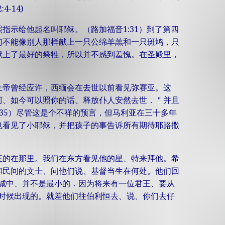
-14)
​指示​给​他​起名​叫​耶稣。（路加福音​1:31）到​了​第​四
能​像​别人​那样​献​上​一​只​公绵羊羔​和​一​只​斑鸠，只​
​献​上​了​最好​的​祭牲，所以​并​不​感到​羞愧。在​圣殿​里，
。上帝​曾经​应许，西缅​会​在​去世​以前​看见​弥赛亚。这​
说、＂主阿、如今可以照你的话、释放仆人安然去世．＂并且​
5）尽管​这​是​个​不祥​的​预言，但​马利亚​在​三十​多​年​
​看见​了​小​耶稣，并​把​孩子​的​事​告诉​所有​期待​耶路撒
王的在那里。我们在东方看见他的星、特来拜他。希
和民间的文士、问他们说、基督当生在何处。他们回
城中、并不是最小的．因为将来有一位君王、要从
时候出现的。就差他们往伯利恒去、说、你们去仔