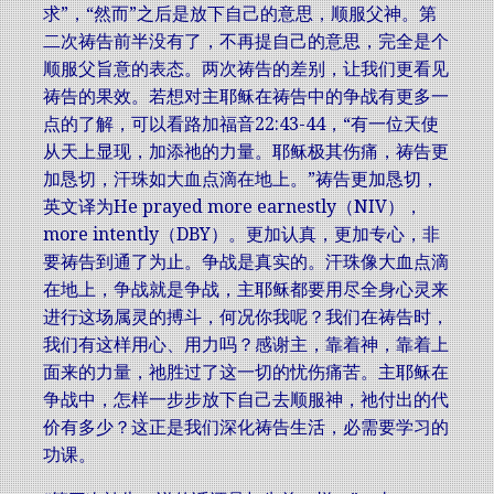
求”，“然而”之后是放下自己的意思，顺服父神。第
二次祷告前半没有了，不再提自己的意思，完全是个
顺服父旨意的表态。两次祷告的差别，让我们更看见
祷告的果效。若想对主耶稣在祷告中的争战有更多一
点的了解，可以看路加福音22:43-44，“有一位天使
从天上显现，加添祂的力量。耶稣极其伤痛，祷告更
加恳切，汗珠如大血点滴在地上。”祷告更加恳切，
英文译为He prayed more earnestly（NIV），
more intently（DBY）。更加认真，更加专心，非
要祷告到通了为止。争战是真实的。汗珠像大血点滴
在地上，争战就是争战，主耶稣都要用尽全身心灵来
进行这场属灵的搏斗，何况你我呢？我们在祷告时，
我们有这样用心、用力吗？感谢主，靠着神，靠着上
面来的力量，祂胜过了这一切的忧伤痛苦。主耶稣在
争战中，怎样一步步放下自己去顺服神，祂付出的代
价有多少？这正是我们深化祷告生活，必需要学习的
功课。