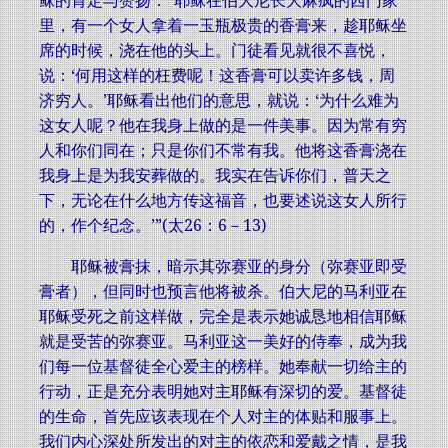
稣的肯定与赞扬：“耶稣在伯大尼长大麻疯的西门家
里，有一个女人拿着一玉瓶极贵的香膏来，趁耶稣坐
席的时候，浇在他的头上。门徒看见就很不喜悦，
说：‘何用这样的枉费呢！这香膏可以卖许多钱，周
济穷人。’耶稣看出他们的意思，就说：‘为什么难为
这女人呢？他在我身上做的是一件美事。因为常有穷
人和你们同在；只是你们不常有我。他将这香膏浇在
我身上是为我安葬做的。我实在告诉你们，普天之
下，无论在什么地方传这福音，也要述说这女人所行
的，作个纪念。’”(太26：6－13)
耶稣被膏抹，暗示其弥赛亚的身分（弥赛亚即受
膏者），但同时也预言他将被杀。伯大尼的马利亚在
耶稣受死之前这样做，完全是表示她诚恳地相信耶稣
就是受苦的弥赛亚。马利亚这一美好的侍奉，成为我
们每一位基督徒全心爱主的榜样。她奉献一切给主的
行动，正是充分表明她对主耶稣有深切的爱。基督徒
的生命，首先应该表现在个人对主的体贴和服事上。
我们内心深处所发出的对主的依恋和爱戴之情，是我