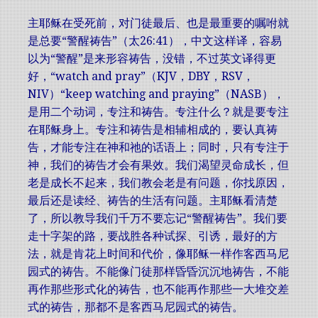
主耶稣在受死前，对门徒最后、也是最重要的嘱咐就
是总要“警醒祷告”（太26:41），中文这样译，容易
以为“警醒”是来形容祷告，没错，不过英文译得更
好，“watch and pray”（KJV，DBY，RSV，
NIV）“keep watching and praying”（NASB），
是用二个动词，专注和祷告。专注什么？就是要专注
在耶稣身上。专注和祷告是相辅相成的，要认真祷
告，才能专注在神和祂的话语上；同时，只有专注于
神，我们的祷告才会有果效。我们渴望灵命成长，但
老是成长不起来，我们教会老是有问题，你找原因，
最后还是读经、祷告的生活有问题。主耶稣看清楚
了，所以教导我们千万不要忘记“警醒祷告”。我们要
走十字架的路，要战胜各种试探、引诱，最好的方
法，就是肯花上时间和代价，像耶稣一样作客西马尼
园式的祷告。不能像门徒那样昏昏沉沉地祷告，不能
再作那些形式化的祷告，也不能再作那些一大堆交差
式的祷告，那都不是客西马尼园式的祷告。