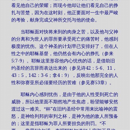
看见他自己的荣耀；而现今他却让他们看见自己的挣
扎与苦楚，因为在这时刻，他正要面对一生中最严峻
的考验，献身完成父神所交托与他的使命。
当耶稣面对快将来到的肉身之苦，以及他与父神
的分离和为世人的罪所要承受死亡的痛苦时，他感到
极度的忧伤。这个神圣的计划早已安排好了，但在人
性之中的耶稣基督，他仍然会有内心的挣扎（参来
5:7-9）。耶稣这里形容他内心忧伤的话，是借助旧
约圣经的言辞而表达出来的（参见诗42：5-6、11，
43：5，142：3-6；拿4：9），反映出他那完全的人
性和弥赛亚所必须要经历的苦难（参见赛53章）。
耶稣内心感到忧伤，是由于他的人性受到死亡的
威胁，所以他里面不期然地产生焦虑，盼望能够安然
渡过这一难关。“杯”在旧约圣经中常用来比喻神的震
怒，是神给列邦的审判之杯，是神为他的敌人所预备
的；这里是指耶稣为罪人所要担负的刑罚。“不