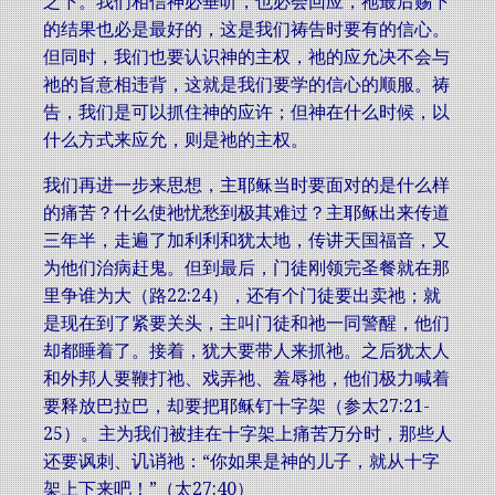
之下。我们相信神必垂听，也必会回应，祂最后赐下
的结果也必是最好的，这是我们祷告时要有的信心。
但同时，我们也要认识神的主权，祂的应允决不会与
祂的旨意相违背，这就是我们要学的信心的顺服。祷
告，我们是可以抓住神的应许；但神在什么时候，以
什么方式来应允，则是祂的主权。
我们再进一步来思想，主耶稣当时要面对的是什么样
的痛苦？什么使祂忧愁到极其难过？主耶稣出来传道
三年半，走遍了加利利和犹太地，传讲天国福音，又
为他们治病赶鬼。但到最后，门徒刚领完圣餐就在那
里争谁为大（路22:24），还有个门徒要出卖祂；就
是现在到了紧要关头，主叫门徒和祂一同警醒，他们
却都睡着了。接着，犹大要带人来抓祂。之后犹太人
和外邦人要鞭打祂、戏弄祂、羞辱祂，他们极力喊着
要释放巴拉巴，却要把耶稣钉十字架（参太27:21-
25）。主为我们被挂在十字架上痛苦万分时，那些人
还要讽刺、讥诮祂：“你如果是神的儿子，就从十字
架上下来吧！”（太27:40）