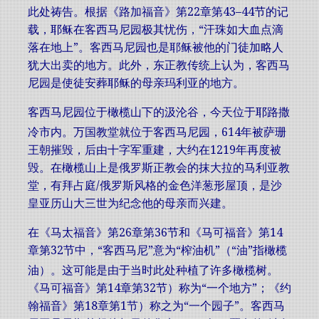
此处祷告。根据《
路加福音
》
第22章
第43–44节的记
载，耶稣在客西马尼园极其忧伤，“汗珠如大血点滴
落在地上”。客西马尼园也是耶稣被他的门徒
加略人
犹大
出卖的地方。此外，
东正教
传统上认为，客西马
尼园是
使徒
安葬耶稣的母亲
玛利亚
的地方。
客西马尼园位于
橄榄山
下的
汲沦谷
，今天位于
耶路撒
冷
市内
。
万国教堂
就位于客西马尼园，614年被
萨珊
王朝
摧毁，后由
十字军
重建，大约在1219年再度被
毁。在橄榄山上是
俄罗斯正教会
的
抹大拉的马利亚教
堂
，有拜占庭/俄罗斯风格的金色洋葱形屋顶，是沙
皇
亚历山大三世
为纪念他的母亲而兴建。
在《
马太福音
》
第26章
第36节和《
马可福音
》
第14
章
第32节中，“客西马尼”意为“榨油机”（“油”指
橄榄
油
）
。这可能是由于当时此处种植了许多
橄榄树
。
《
马可福音
》
第14章
第32节）称为“一个地方”；《
约
翰福音
》
第18章
第1节）称之为“一个园子”。客西马