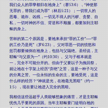
我们众人的罪孽都归在祂身上”（赛53:6），“神使那
无罪的，替我们成为罪”（林后5:21）；一切世人的
恶毒、诡诈、凶残，一切见不得人的污秽、贪婪、自
私，一切对神的不信、背逆和不顺服，都要加到主耶
稣的身上。
苦杯的第二个原因是，要祂来承担“罪的工价”──“罪
的工价乃是死”（罗6:23）。父对罪恶一切的愤怒和
惩罚都要倾倒在祂身上，包括与父隔绝。圣经说，主
耶稣“与父原为一”（约10:30）。父与子根本就是
一，完全不可能分开的。但由于父要以子为挽回祭，
就让祂在十字架上经历“弃绝”之苦，这是一种子与父
的分离之苦。一位永恒的生命的主，要祂受死，这是
什么样的经历？“神就是光，在祂毫无黑暗”（约一
1:5），现在要让祂进入完全的黑暗。
我相信这些远超乎人类能够想象的痛苦，才是主耶稣
忧伤几乎要死的原因。当年主耶稣要门徒明白祂的