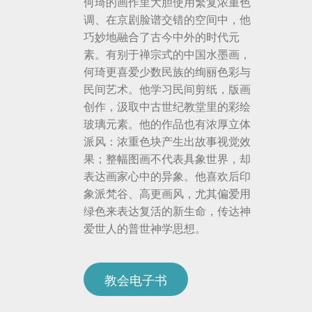
何琦的画作里大胆使用繁复浓重色
调、在京剧脸谱交错的空间中，他
巧妙地融合了古今中外的时代元
素。有别于禅宗式的中国水墨画，
何琦更喜爱少数民族的绚丽色彩与
民间艺术。他学习民间剪纸，版画
创作，汲取中古世纪教堂里的彩绘
玻璃元素。他的作品也有浓厚立体
派风：浓重色块产生出故事视觉效
果；整幅图画不代表具象世界，却
表达画家心中的异象。他喜欢后印
象派梵谷、高更画风，尤其偏爱用
绿色来表达复活的新生命，传达神
爱世人的普世神学思想。
教会电子书