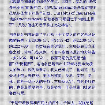
尼园是
早期基督徒
朝圣
的焦点。
333年
，匿名的“
波尔
多
朝圣者”前来拜访，他的
Itinerarium
是基督徒前往
圣地朝圣留下的最早记载。
Eusebius of Caesarea
在
他的
Onomasticon
中记载客西马尼园位于“橄榄山脚
下”，又说“信徒习惯于前往此处祷告”。
四卷福音书都记载了主耶稣上十字架之前在客西马尼
园的祷告（太26:36-45，可14:32-42，路22:39-46，
约12:27-33）。符类福音告诉我们，主耶稣在设立圣
餐之后，带领门徒来到一个名叫客西马尼的地方祷告
（太26:36，可14:32）。客西马尼的意思是“油
醡”或“橄榄醡”，这地名已暗示出主耶稣将要承受极
大的压力。因为圣餐后，犹大已出去了，祂知道，他
会马上带人来抓祂。要面对被抓、受辱、受苦、受
死，这样一场巨大的争战，主耶稣认定，当时必须作
的，也是最重要的事，就是祷告。于是就带门徒来到
客西马尼。
“于是带着彼得和西庇太的两个儿子同去，就忧愁起