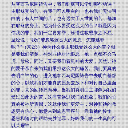
从客西马尼园祷告中，我们到底可以学到哪些功课？
主耶稣受的苦，有我们可以明白的，也有我们无法明
白的；有人世间的苦，也有远大于人世间的苦，都加
在耶稣的身上。祂为什么要受这么大的苦？就是因为
你我的罪。我们一定要知罪，珍惜这救恩来之不易。
圣经说，“我们若忽略这么大的救恩，怎能逃罪
呢？”（来2:3）神为什么要主耶稣受这么大的苦？就
是要我们清楚，神对罪绝对地恨恶，祂一点都不会马
虎、放松。同时，又要我们看见神的大爱，居然让祂
的爱子亲自来为我们承担这么大的痛苦。我们要真的
去明白神的心，进入祂客西马尼园祷告中去明白基督
的心，以致我们才能真的愿意去放下和对付自己里面
的罪，真的回转归向神。当我们真明白主耶稣为我们
受过如此大的苦，这痛苦远过我们的想象，我们的心
真的被祂所震撼，这就使我们更爱主，对神和祂的救
恩更有信心，愿意来到施恩宝座前，靠着祂的怜恤，
恩惠和随时的帮助去胜过罪，好叫我们的一生真的可
以荣耀神。