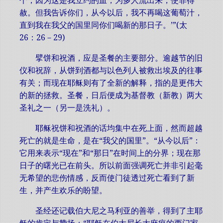
个；因为这是我立约的血，为多人流出来，使罪得
赦。但我告诉你们，从今以后，我不再喝这葡萄汁，
直到我在我父的国里同你们喝新的那日子。’”(太
26：26－29)
擘饼和祝酒，应是圣餐的主要部分。逾越节的旧
仪和祝辞，从饼到酒都与以色列人被救出埃及的往事
有关；而现在耶稣则有了全新的解释，指的是更伟大
的新的拯救。圣餐，日后便成为基督教（新教）两大
圣礼之一（另一是洗礼）。
耶稣祝饼和祝酒的话均集中在死上面，然而超越
死亡的就是生命，是在“我父的国里”。“从今以后”：
它用来表示“现在”和“那日”在时间上的分界；现在那
日子的曙光已在前头。所以前面强调死亡并非引起毫
无希望的悲伤情感，反而使门徒透过死亡看到了新
生，并产生欢乐的盼望。
圣经还记载伯大尼之马利亚的善举，得到了主耶