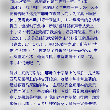
“第三次祷告，说的话还是与先前一样。”（太
26:44）已经得胜，说的话又与先前一样，为什么还
要祷告呢？这是主耶稣在教导我们，为了真正顺服
神，仍需要不断用祷告来坚固。主耶稣祷告的恳切与
得胜，也感动了父神，所以“当时就有声音从天上
来，说：‘我已经荣耀了我的名，还要再荣耀。’”（约
12:28），这是圣经记载父神为主耶稣见证的最高峰
（参太3:17，17:5）。主耶稣祷告之后，所有的“忧
伤”全都放下了，恢复到了原来的那种平静安稳。主
耶稣坚定不移，毫无畏惧，准备走向十字架：“起
来，我们走吧！”。
所以，真的可以说主耶稣在十字架上的得胜，是从客
西马尼园得胜的祷告开始的。这是非常非常重要的。
经过客西马尼园的祷告，主耶稣完全顺服神的意思，
这样才保证了十字架的得胜。叫我们看见顺服神的旨
意，结果总是得胜。但我们这些作基督门徒的，却常
常偏行己路，不肯遵行神的旨意，最后一定是失败。