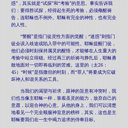
惑”，其实就是“试探”和“考验”的意思。事实告诉我
们：要得胜试探，经得起生死的考验，必须儆醒祷
告，连耶稣也不例外。耶稣有完全的神性，也有完全
的人性。
“警醒”是指门徒灵性方面的觉醒；“迷惑”则指门
徒会误入歧途或陷入罪中的可能性。耶稣提醒门徒，
他们必须时刻保持属灵的醒悟，才能够在人生重大的
考验中站立得稳。经过再三的祈祷与挣扎后，耶稣勇
敢地面对一切即将临到的苦难。这里的（太26：
45）“时候”是指撒但的时刻，而“罪人”将要成为它破
坏神人和谐关系的工具。
当我们的渴望与祈求，跟神的旨意有冲突时，我
们也当像主耶稣一样，靠着圣灵的能力，放弃自己的
意愿，以迎合神的心意。从他的身上，我们可以清楚
地看见一个完全顺服神旨意的榜样，其实，这也是主
耶稣要我们在一生中竭力追求的侍奉目标。