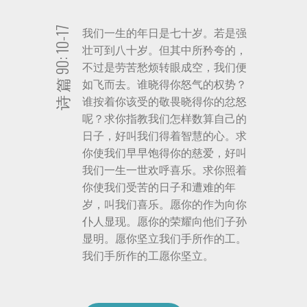
诗 篇 90: 10-17
我们一生的年日是七十岁。若是强
壮可到八十岁。但其中所矜夸的，
不过是劳苦愁烦转眼成空，我们便
如飞而去。谁晓得你怒气的权势？
谁按着你该受的敬畏晓得你的忿怒
呢？求你指教我们怎样数算自己的
日子，好叫我们得着智慧的心。求
你使我们早早饱得你的慈爱，好叫
我们一生一世欢呼喜乐。求你照着
你使我们受苦的日子和遭难的年
岁，叫我们喜乐。愿你的作为向你
仆人显现。愿你的荣耀向他们子孙
显明。愿你坚立我们手所作的工。
我们手所作的工愿你坚立。