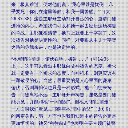
来，极其难过，便对他们说：‘我心里甚是忧伤，几
乎要死；你们在这里等候，和我一同警醒。’”（太
26:37-38）这是主耶稣主动打开自己的心，邀请门徒
进祂的内心，希望我们可以和祂一起去经历这场祷告
的争战。主耶稣很清楚，祂马上就要上十字架了，这
次祷告对祂是决定性的。同样，对要跟从主走十字架
之路的你我来讲，也是决定性的。
“祂就稍往前走，俯伏在地，祷告……”（可14:35
上）。这里可以看出主耶稣向父神祷告的态度。祈求
就一定要有一个祈求的态度，向神祈求，则更应该有
一颗敬畏的心。当然，最重要的是人心里面的谦卑、
俯伏，否则再俯伏也只是一种形式。祂带门徒来祷
告，门徒离祂不远，主耶稣开声祷告，显然是要门徒
能听见，并能和祂“一同警醒”。但祂又“稍往前走”，
一方面叫我们看见主耶稣与祂“暗中的父”（太6:6）
的亲密关系，另一方面也叫我们知道主的祷告必定是
更加恒切的。祂又“稍往前走”也表明主要带领门徒警