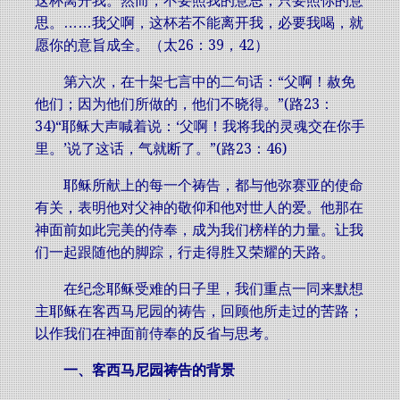
这杯离开我。然而，不要照我的意思，只要照你的意
思。……我父啊，这杯若不能离开我，必要我喝，就
愿你的意旨成全。（太26：39，42）
第六次，在十架七言中的二句话：“父啊！赦免
他们；因为他们所做的，他们不晓得。”(路23：
34)“耶稣大声喊着说：‘父啊！我将我的灵魂交在你手
里。’说了这话，气就断了。”(路23：46)
耶稣所献上的每一个祷告，都与他弥赛亚的使命
有关，表明他对父神的敬仰和他对世人的爱。他那在
神面前如此完美的侍奉，成为我们榜样的力量。让我
们一起跟随他的脚踪，行走得胜又荣耀的天路。
在纪念耶稣受难的日子里，我们重点一同来默想
主耶稣在客西马尼园的祷告，回顾他所走过的苦路；
以作我们在神面前侍奉的反省与思考。
一、客西马尼园祷告的背景