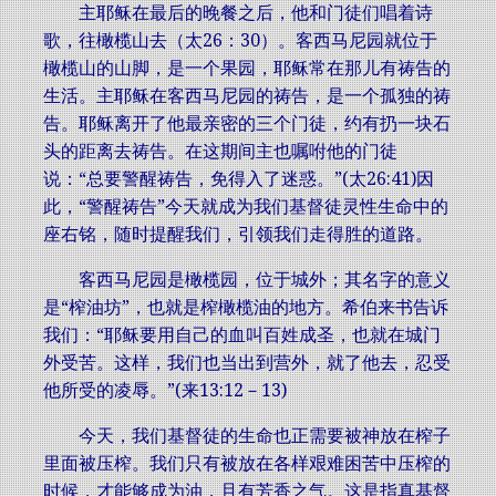
主耶稣在最后的晚餐之后，他和门徒们唱着诗
歌，往橄榄山去（太26：30）。客西马尼园就位于
橄榄山的山脚，是一个果园，耶稣常在那儿有祷告的
生活。主耶稣在客西马尼园的祷告，是一个孤独的祷
告。耶稣离开了他最亲密的三个门徒，约有扔一块石
头的距离去祷告。在这期间主也嘱咐他的门徒
说：“总要警醒祷告，免得入了迷惑。”(太26:41)因
此，“警醒祷告”今天就成为我们基督徒灵性生命中的
座右铭，随时提醒我们，引领我们走得胜的道路。
客西马尼园是橄榄园，位于城外；其名字的意义
是“榨油坊”，也就是榨橄榄油的地方。希伯来书告诉
我们：“耶稣要用自己的血叫百姓成圣，也就在城门
外受苦。这样，我们也当出到营外，就了他去，忍受
他所受的凌辱。”(来13:12－13)
今天，我们基督徒的生命也正需要被神放在榨子
里面被压榨。我们只有被放在各样艰难困苦中压榨的
时候，才能够成为油，且有芳香之气。这是指真基督