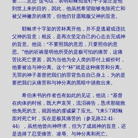
要……意思”这句话，表明耶稣知道钉十字架正是他
到世上来的目的，因此，他虽然希望能够免除死亡和
被父神撇弃的痛苦，但他仍甘愿顺服父神的旨意。
耶稣求十字架的苦杯离开他，并不是逃避或违抗
父神的旨意；相反，是再次坚定自己的心志去完成神
的旨意。他说：“不要照我的意思，只要照你的意
思。”他的祈祷显明他所受的是极可怕的痛苦，这痛
苦比死亡更甚，因为当他为全人类的罪付上赎价时，
他要被迫与神分离。这个“杯”就是这种痛苦和分离。
无罪的神子基督把我们的罪背负在自己身上，为的是
要把我们从痛苦和与神分离的黑暗中拯救出来。
希伯来书的作者也有如此的见证，他说：“基督
在肉体的时候，既大声哀哭，流泪祷告，恳求那能救
他免死的主，就因他的虔诚蒙了应允。”(来5:7)耶稣
面对死亡时，实在是极其痛苦的（参见路22:41-
44），虽然他曾向神呼求，但为了成就神的旨意，还
是选择了忍受痛苦、凌辱、与神分离和死亡。