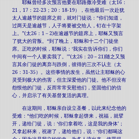
耶稣曾经多次预言他要在耶路撒冷受难（太16：
21，17：22-23；20：18-19），在他最后一次赴犹
太人逾越节的筵席之前，就对门徒说：“你们知道，
过两天是逾越节，人子将要被交给人，钉在十字架
上。”(太26：1－2)在逾越节的筵席上，耶稣又预言
了犹大的背叛。“到了晚上，耶稣和十二个门徒坐
席。正吃的时候，耶稣说：‘我实在告诉你们，你们
中间有一个人要卖我了。’”(太26：20－21)随之又预
言其余门徒的离弃与跌倒，彼得的三次不认主（太
26：31-35）。这些事情的发生，虽然让主耶稣的心
灵受到极大的伤害，但主深爱他的门徒。他不但没有
怨恨他的门徒，反而常常安慰他们，坚固他们的信
心，并启示了有关基督复活的真理。
在这期间，耶稣亲自设立圣餐，以此来纪念他的
受难：“他们吃的时候，耶稣拿起饼来，祝福，就擘
开，递给门徒，说：‘你们拿着吃，这是我的身体’；
又拿起杯来，祝谢了，递给他们，说：‘你们都喝这