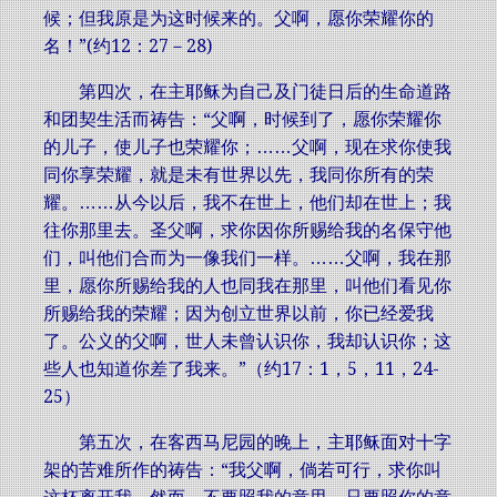
候；但我原是为这时候来的。父啊，愿你荣耀你的
名！”(约12：27－28)
第四次，在主耶稣为自己及门徒日后的生命道路
和团契生活而祷告：“父啊，时候到了，愿你荣耀你
的儿子，使儿子也荣耀你；……父啊，现在求你使我
同你享荣耀，就是未有世界以先，我同你所有的荣
耀。……从今以后，我不在世上，他们却在世上；我
往你那里去。圣父啊，求你因你所赐给我的名保守他
们，叫他们合而为一像我们一样。……父啊，我在那
里，愿你所赐给我的人也同我在那里，叫他们看见你
所赐给我的荣耀；因为创立世界以前，你已经爱我
了。公义的父啊，世人未曾认识你，我却认识你；这
些人也知道你差了我来。”（约17：1，5，11，24-
25）
第五次，在客西马尼园的晚上，主耶稣面对十字
架的苦难所作的祷告：“我父啊，倘若可行，求你叫