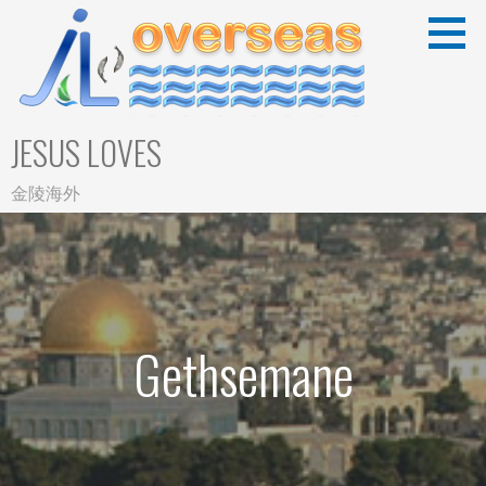
Skip
to
content
JESUS LOVES
金陵海外
Gethsemane