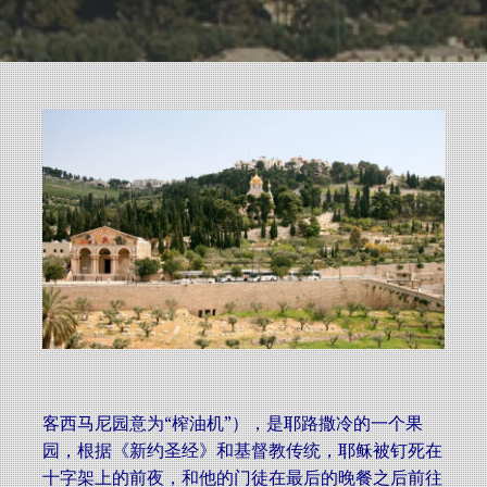
客西马尼园意为“榨
油
机”），是
耶路撒冷
的一个
果
园
，根据《
新约圣经
》和
基督教
传统，
耶稣
被钉死在
十字架上
的前夜，和他的
门徒
在
最后的晚餐
之后前往