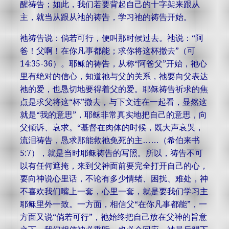
醒祷告；如此，我们若要背起自己的十字架来跟从
主，就当从跟从祂的祷告，学习祂的祷告开始。
祂祷告说：倘若可行，便叫那时候过去。祂说：“阿
爸！父啊！在你凡事都能；求你将这杯撤去”（可
14:35-36）。耶稣的祷告，从称“阿爸父”开始，祂心
里有绝对的信心，知道祂与父的关系，祂要向父表达
祂的爱，也恳切地要得着父的爱。耶稣祷告祈求的焦
点是求父将这“杯”撤去，与下文连在一起看，显然这
就是“我的意思”，耶稣非常真实地把自己的意思，向
父倾诉、哀求。“基督在肉体的时候，既大声哀哭，
流泪祷告，恳求那能救祂免死的主……（希伯来书
5:7），就是当时耶稣祷告的写照。所以，祷告不可
以有任何遮掩，来到父神面前要完全打开自己的心，
要向神说心里话，不论有多少情绪、困扰、难处，神
不喜欢我们嘴上一套，心里一套，就是要我们学习主
耶稣里外一致。一方面，相信父“在你凡事都能”，一
方面又说“倘若可行”，祂始终把自己放在父神的旨意