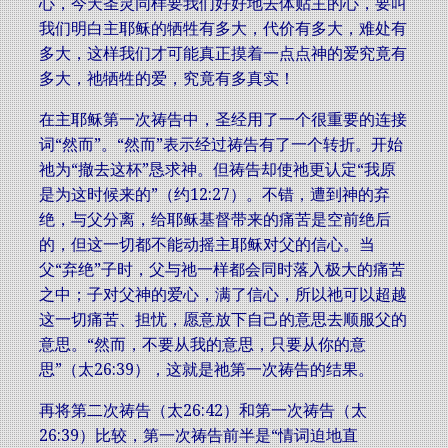
心，今天圣灵同样要我们好好地去体贴主的心，要叫
我们明白主耶稣的牺牲有多大，代价有多大，难处有
多大，这样我们才可能真正摸着一点点神的爱究竟有
多大，祂牺牲的爱，究竟有多真实！
在主耶稣第一次祷告中，圣经用了一个很重要的连接
词“然而”。“然而”表示经过祷告有了一个转折。开始
祂为“撤去这杯”恳求神。但祷告却使祂更认定“我原
是为这时候来的”（约12:27）。不错，遭到神的弃
绝，与父分离，给耶稣基督带来的痛苦是空前绝后
的，但这一切都不能动摇主耶稣对父的信心。当
父“弃绝”子时，父与祂一样都会同时落入极大的痛苦
之中；子对父神的爱心，满了信心，所以祂可以超越
这一切痛苦、担忧，愿意放下自己的意思去顺服父的
意思。“然而，不要从我的意思，只要从你的意
思”（太26:39），这就是祂第一次祷告的结果。
再将第二次祷告（太26:42）和第一次祷告（太
26:39）比较，第一次祷告前半是“情词迫地直