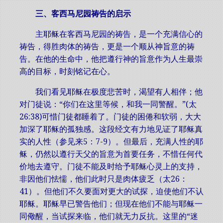
三、客西马尼园祷告的启示
主耶稣在客西马尼园的祷告，是一个充满信心的
祷告，得胜肉体的祷告，更是一个顺从神旨意的祷
告。在他的生命中，他把遵行神的旨意作为人生最崇
高的目标，时刻铭记在心。
我们看见耶稣在极度悲苦时，渴望有人相伴；他
对门徒说：“你们在这里等候，和我一同警醒。”(太
26:38)可惜门徒都睡着了。门徒的困倦和软弱，大大
加深了耶稣的孤独感。这段经文有力地见证了耶稣真
实的人性（参见来5：7-9）。但最后，充满人性的耶
稣，仍然以遵行天父的旨意为首要任务，不惜任何代
价地去遵守。门徒不能及时给予耶稣心灵上的支持，
非因他们怯懦，他们此时只是肉体疲乏（太26：
41）。但他们不久要面对更大的试探，迫使他们不认
耶稣。耶稣早已警告他们；但现在他们不能与耶稣一
同儆醒，当试探来临，他们就无力反抗。这里的“迷