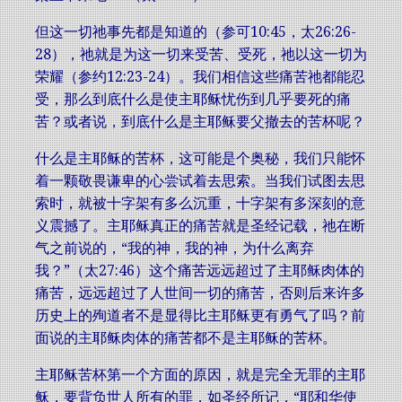
但这一切祂事先都是知道的（参可10:45，太26:26-
28），祂就是为这一切来受苦、受死，祂以这一切为
荣耀（参约12:23-24）。我们相信这些痛苦祂都能忍
受，那么到底什么是使主耶稣忧伤到几乎要死的痛
苦？或者说，到底什么是主耶稣要父撤去的苦杯呢？
什么是主耶稣的苦杯，这可能是个奥秘，我们只能怀
着一颗敬畏谦卑的心尝试着去思索。当我们试图去思
索时，就被十字架有多么沉重，十字架有多深刻的意
义震撼了。主耶稣真正的痛苦就是圣经记载，祂在断
气之前说的，“我的神，我的神，为什么离弃
我？”（太27:46）这个痛苦远远超过了主耶稣肉体的
痛苦，远远超过了人世间一切的痛苦，否则后来许多
历史上的殉道者不是显得比主耶稣更有勇气了吗？前
面说的主耶稣肉体的痛苦都不是主耶稣的苦杯。
主耶稣苦杯第一个方面的原因，就是完全无罪的主耶
稣，要背负世人所有的罪，如圣经所记，“耶和华使