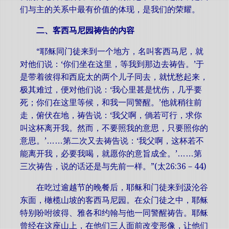
们与主的关系中最有价值的体现，是我们的荣耀。
二、客西马尼园祷告的内容
“耶稣同门徒来到一个地方，名叫客西马尼，就
对他们说：‘你们坐在这里，等我到那边去祷告。’于
是带着彼得和西庇太的两个儿子同去，就忧愁起来，
极其难过，便对他们说：‘我心里甚是忧伤，几乎要
死；你们在这里等候，和我一同警醒。’他就稍往前
走，俯伏在地，祷告说：‘我父啊，倘若可行，求你
叫这杯离开我。然而，不要照我的意思，只要照你的
意思。’……第二次又去祷告说：‘我父啊，这杯若不
能离开我，必要我喝，就愿你的意旨成全。’……第
三次祷告，说的话还是与先前一样。”(太26:36－44)
在吃过逾越节的晚餐后，耶稣和门徒来到汲沦谷
东面，橄榄山坡的客西马尼园。在众门徒之中，耶稣
特别吩咐彼得、雅各和约翰与他一同警醒祷告。耶稣
曾经在这座山上，在他们三人面前改变形像，让他们