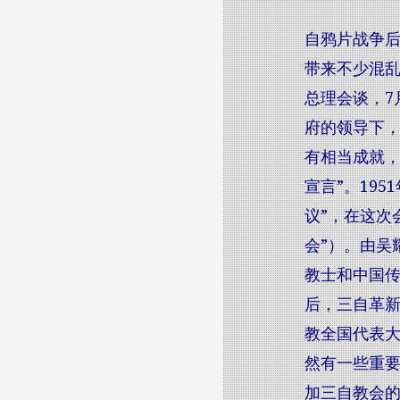
自鸦片战争
带来不少混乱
总理会谈，7
府的领导下，
有相当成就，
宣言”。19
议”，在这次
会”）。由吴
教士和中国
后，三自革新
教全国代表大
然有一些重要
加三自教会的