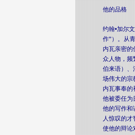
他的品格
约翰•加尔文的
作”）。从
内瓦亲密的伙
众人物，频
伯来语）、
场伟大的宗
内瓦事奉的
他被委任为
他的写作和
人惊叹的才
使他的辩论