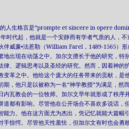
人生格言是“prompte et sincere in opere
青年时代起，他就是一个安静而有学者气质的人，不
伴威廉•法惹勒（William Farel，1489-1
繁地出现在动荡之中。加尔文擅长于他的研究，特
法律、逻辑思考以及圣经的研究。然而，因着神的
教变革之中。他给这个庞大的任务带来的贡献，是
初期，他只是以被称为一名“神学教授”为满足，然
日内瓦教会的一位牧师。加尔文早年就形成了秩序
讲道都有影响。尽管他在公开场合不喜欢多说话，
智能力。他在这方面尤为杰出，凭记忆就能大篇幅
对手惊愕。尽管他天性羞怯，但加尔文有时也会勇