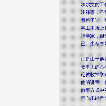
加尔文的工
注释家，圣
忽略了这一
事工本质上
神学家，但
已。生命总
正是由于他
教事工的基
论教牧神学
他的讲章、
做事方式中
奇而未经考