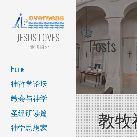
Skip
to
content
JESUS LOVES
Posts
金陵海外
Home
神哲学论坛
教会与神学
教牧
圣经研读篇
神学思想家