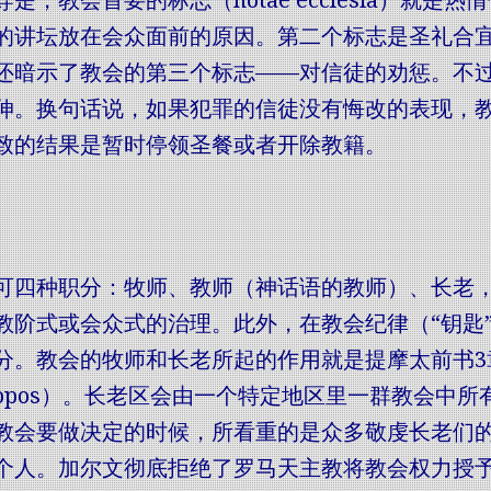
是，教会首要的标志（notae ecclesia）就
的讲坛放在会众面前的原因。第二个标志是圣礼合
还暗示了教会的第三个标志——对信徒的劝惩。不过
伸。换句话说，如果犯罪的信徒没有悔改的表现，
致的结果是暂时停领圣餐或者开除教籍。
可四种职分：牧师、教师（神话语的教师）、长老
教阶式或会众式的治理。此外，在教会纪律（“钥匙”
分。教会的牧师和长老所起的作用就是提摩太前书3
iskopos）。长老区会由一个特定地区里一群教会
教会要做决定的时候，所看重的是众多敬虔长老们
个人。加尔文彻底拒绝了罗马天主教将教会权力授