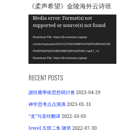
《柔声希望》金陵海外云诗班
Video
Media error: Format(s) not
Player
supported or source(s) not found
Download File: https://jl-overseas.org/wp-
content/uploads/2021/12/%E4%B8%A5%E5%86%AC%E
6%80%80%E4%B8%BB%E6%AD%8C.mp4?_=1
Download File: https://jl-overseas.org/wp-
content/uploads/2021/12/%E4%B8%A5%E5%86%AC%E
6%80%80%E4%B8%BB%E6%AD%8C.mp4?_=1
RECENT POSTS
謝扶雅學術思想研討會
2023-04-29
神学思考点点滴滴
2023-01-31
“龙”与圣经翻译
2022-10-03
Jewel 五饼二鱼 随笔
2022-07-30