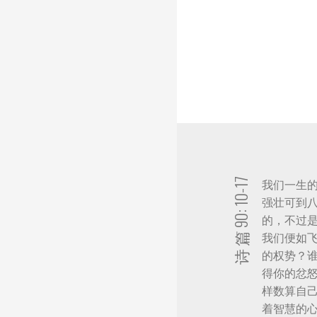
诗 篇 90: 10-17
我们一生
强壮可到
的，不过
我们便如
的权势？
得你的忿
样数算自
着智慧的