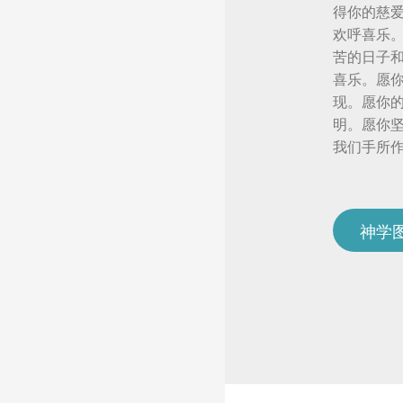
得你的慈
欢呼喜乐
苦的日子
喜乐。愿
现。愿你
明。愿你
我们手所
神学