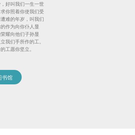
爱，好叫我们一生一世
。求你照着你使我们受
和遭难的年岁，叫我们
你的作为向你仆人显
的荣耀向他们子孙显
坚立我们手所作的工。
作的工愿你坚立。
图书馆