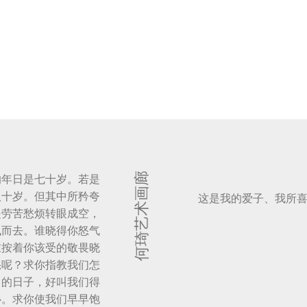
何琦艺术画廊
的年日是七十岁。若是
八十岁。但其中所矜夸
这是我的爱子、我所
是劳苦愁烦转眼成空，
飞而去。谁晓得你怒气
谁按着你该受的敬畏晓
怒呢？求你指教我们怎
己的日子，好叫我们得
心。求你使我们早早饱